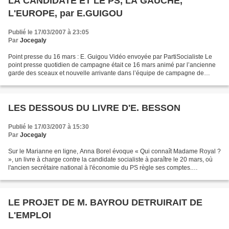
LA CANDIDATE ET LE PS, LA GAUCHE,
L'EUROPE, par E.GUIGOU
Publié le 17/03/2007 à 23:05
Par
Jocegaly
Point presse du 16 mars : E. Guigou Vidéo envoyée par PartiSocialiste Le
point presse quotidien de campagne était ce 16 mars animé par l’ancienne
garde des sceaux et nouvelle arrivante dans l’équipe de campagne de
Ségolène Royal. Elisabeth Guigou est...
LES DESSOUS DU LIVRE D'E. BESSON
Publié le 17/03/2007 à 15:30
Par
Jocegaly
Sur le Marianne en ligne, Anna Borel évoque « Qui connaît Madame Royal ?
», un livre à charge contre la candidate socialiste à paraître le 20 mars, où
l'ancien secrétaire national à l'économie du PS règle ses comptes.
http://www.marianne2007.info/Eric-Besson-attaque-Segolene-
Royal_a951.html?voir_commentaire=oui#com_274511...
LE PROJET DE M. BAYROU DETRUIRAIT DE
L'EMPLOI