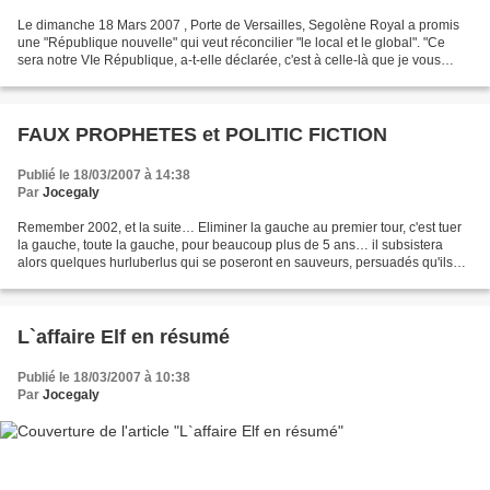
Le dimanche 18 Mars 2007 , Porte de Versailles, Segolène Royal a promis
une "République nouvelle" qui veut réconcilier "le local et le global". "Ce
sera notre VIe République, a-t-elle déclarée, c'est à celle-là que je vous
invite et que nous construirons...
FAUX PROPHETES et POLITIC FICTION
Publié le 18/03/2007 à 14:38
Par
Jocegaly
Remember 2002, et la suite… Eliminer la gauche au premier tour, c'est tuer
la gauche, toute la gauche, pour beaucoup plus de 5 ans… il subsistera
alors quelques hurluberlus qui se poseront en sauveurs, persuadés qu'ils
sont aujourd'hui de pouvoir refaire...
L`affaire Elf en résumé
Publié le 18/03/2007 à 10:38
Par
Jocegaly