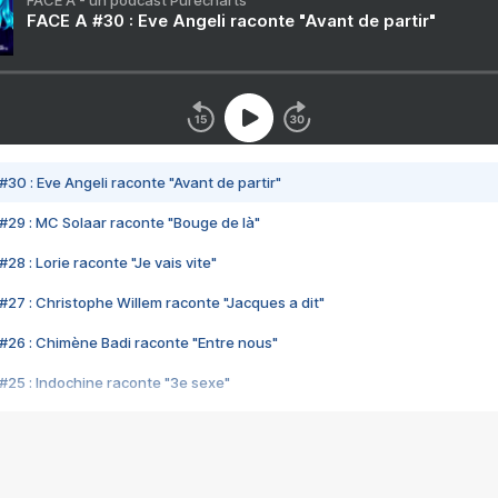
FACE A - un podcast Purecharts
FACE A #30 : Eve Angeli raconte "Avant de partir"
#30 : Eve Angeli raconte "Avant de partir"
#29 : MC Solaar raconte "Bouge de là"
28 : Lorie raconte "Je vais vite"
#27 : Christophe Willem raconte "Jacques a dit"
#26 : Chimène Badi raconte "Entre nous"
#25 : Indochine raconte "3e sexe"
#24 : Zaho raconte "C'est chelou"
#23 : Patrick Bruel raconte "Au café des délices"