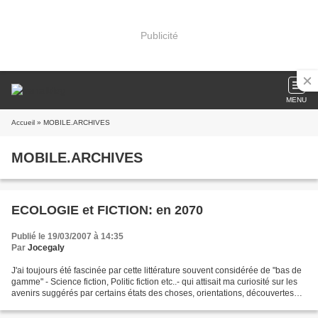
Publicité
MENU
Accueil
» MOBILE.ARCHIVES
MOBILE.ARCHIVES
ECOLOGIE et FICTION: en 2070
Publié le 19/03/2007 à 14:35
Par
Jocegaly
J'ai toujours été fascinée par cette littérature souvent considérée de "bas de
gamme" - Science fiction, Politic fiction etc..- qui attisait ma curiosité sur les
avenirs suggérés par certains états des choses, orientations, découvertes
scientifiques ou...