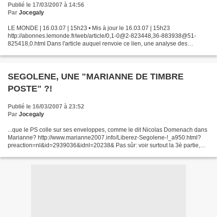
Publié le 17/03/2007 à 14:56
Par
Jocegaly
LE MONDE | 16.03.07 | 15h23 • Mis à jour le 16.03.07 | 15h23
http://abonnes.lemonde.fr/web/article/0,1-0@2-823448,36-883938@51-
825418,0.html Dans l'article auquel renvoie ce lien, une analyse des
économistes de COE-Rexecode examine la pertinence du projet...
SEGOLENE, UNE "MARIANNE DE TIMBRE
POSTE" ?!
Publié le 16/03/2007 à 23:52
Par
Jocegaly
...que le PS colle sur ses enveloppes, comme le dit Nicolas Domenach dans
Marianne? http://www.marianne2007.info/Liberez-Segolene-!_a950.html?
preaction=nl&id=2939036&idnl=20238& Pas sûr: voir surtout la 3è partie,
avec éventuellement la 2ème de cette...