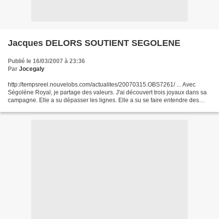
Jacques DELORS SOUTIENT SEGOLENE
Publié le 16/03/2007 à 23:36
Par
Jocegaly
http://tempsreel.nouvelobs.com/actualites/20070315.OBS7261/ ... Avec
Ségolène Royal, je partage des valeurs. J'ai découvert trois joyaux dans sa
campagne. Elle a su dépasser les lignes. Elle a su se faire entendre des
Français qui ont le sentiment d'être...