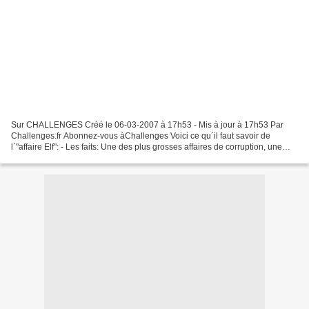
Sur CHALLENGES Créé le 06-03-2007 à 17h53 - Mis à jour à 17h53 Par
Challenges.fr Abonnez-vous àChallenges Voici ce qu`il faut savoir de
l`"affaire Elf": - Les faits: Une des plus grosses affaires de corruption, une
affaire politico-financière qui a éclaté...