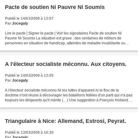
Pacte de soutien Ni Pauvre Ni Soumis
Publié le 14/03/2008 à 13:07
Par
Jocegaly
Lire le pacte | Signer le pacte | Voir les signataires Pacte de soutien Ni
Pauvre Ni Soumis La situation est grave : des centaines de milliers de
personnes en situation de handicap, atteintes de maladie invalidante ou
victimes d’accident du travail, qui...
A l'électeur socialiste méconnu. Aux citoyens.
Publié le 14/03/2008 à 13:05
Par
Jocegaly
A l'électeur socialiste méconnu Ni les luttes d'appareil ni le flou de la
doctrine n'ont réussi à décourager les bataillons fidèles d'un parti qui n'a pas
toujours les dirigeants qu'il mérite (…) Une suggestion à François Hollande :
il serait bien inspiré,...
Triangulaire à Nice: Allemand, Estrosi, Peyrat.
Publié le 13/03/2008 à 16:30
Par
Jocegaly