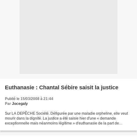
Euthanasie : Chantal Sébire saisit la justice
Publié le 15/03/2008 à 21:44
Par
Jocegaly
Sur LA DEPÊCHE Société. Défigurée par une maladie orpheline, elle veut
mourir dans la dignité. La justice a été saisie hier d'une « demande
exceptionnelle mais néanmoins légitime » d'euthanasie de la part de
Chantal Sébire, cette mère de famille de 52...