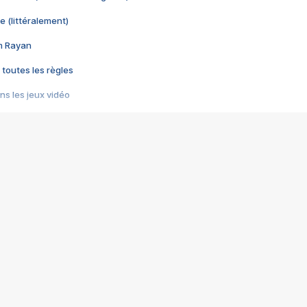
e (littéralement)
im Rayan
 toutes les règles
s les jeux vidéo
us choquant de Rockstar ? - Le scandale BULLY
e plus moche de Steam
du RÊVE tourne au CAUCHEMAR
pendant 8 heures
it… à tort
umiliés par un jeu vidéo
ire - Final Fantasy 8
ti un empire - Age of Empires