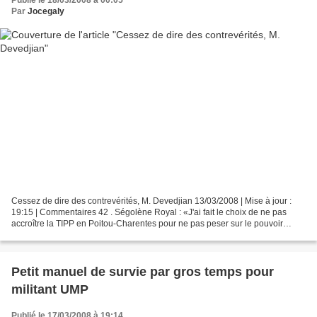
Publié le 18/03/2008 à 00:05
Par
Jocegaly
Cessez de dire des contrevérités, M. Devedjian 13/03/2008 | Mise à jour :
19:15 | Commentaires 42 . Ségolène Royal : «J'ai fait le choix de ne pas
accroître la TIPP en Poitou-Charentes pour ne pas peser sur le pouvoir
d'achat». Crédits photo : Le Figaro...
Petit manuel de survie par gros temps pour
militant UMP
Publié le 17/03/2008 à 19:14