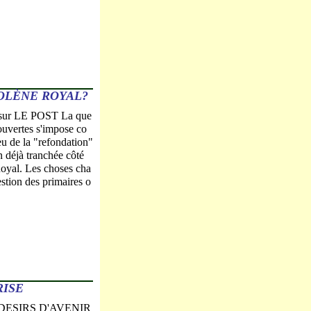
GOLÈNE ROYAL?
e sur LE POST La que
ouvertes s'impose co
u de la "refondation"
 déjà tranchée côté
oyal. Les choses cha
stion des primaires o
RISE
te DESIRS D'AVENIR