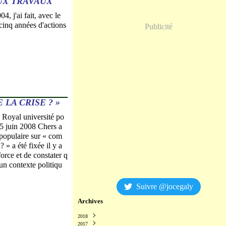
UX TRAVAUX
 j'ai fait, avec le
cinq années d'actions
Publicité
LA CRISE ? »
 Royal université po
15 juin 2008 Chers a
 populaire sur « com
? » a été fixée il y a
orce et de constater q
 un contexte politiqu
Suivre @jocegaly
Archives
2018
2017
Décembre
(2)