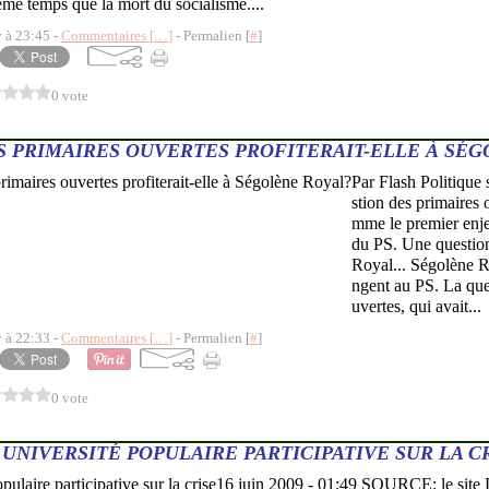
me temps que la mort du socialisme....
y à 23:45 -
Commentaires [
…
]
- Permalien [
#
]
0 vote
ES PRIMAIRES OUVERTES PROFITERAIT-ELLE À SÉ
Par Flash Politiqu
stion des primaires 
mme le premier enje
du PS. Une question
Royal... Ségolène R
ngent au PS. La que
uvertes, qui avait...
y à 22:33 -
Commentaires [
…
]
- Permalien [
#
]
0 vote
UNIVERSITÉ POPULAIRE PARTICIPATIVE SUR LA C
16 juin 2009 - 01:49 SOURCE: le si