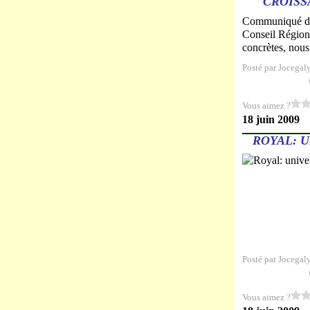
CROISS
Communiqué de S
Conseil Régiona
concrètes, nous 
Posté par Jocegal
Vous aimez ?
18 juin 2009
ROYAL: U
Posté par Jocegal
Vous aimez ?