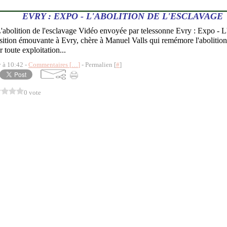
EVRY : EXPO - L'ABOLITION DE L'ESCLAVAGE
'abolition de l'esclavage Vidéo envoyée par telessonne Evry : Expo - L'
ition émouvante à Evry, chère à Manuel Valls qui remémore l'abolition 
r toute exploitation...
y à 10:42 -
Commentaires [
…
]
- Permalien [
#
]
0 vote