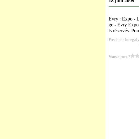
18 juin 2009
Evry : Expo - L
ge - Evry Expos
ts réservés. Pou
Posté par Jocegal
Vous aimez ?