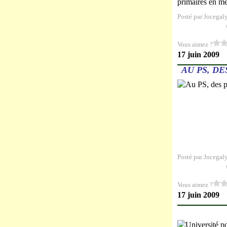
primaires en mê
Posté par Jocegal
Vous aimez ?
17 juin 2009
AU PS, D
Posté par Jocegal
Vous aimez ?
17 juin 2009