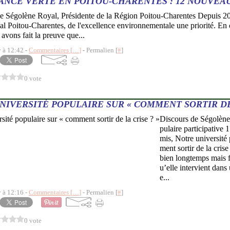
ANCE VERTE EN POITOU-CHARENTES : 12 NOUVEA
égolène Royal, Présidente de la Région Poitou-Charentes Depuis 2004,
l Poitou-Charentes, de l'excellence environnementale une priorité. En 
avons fait la preuve que...
y à 12:42 -
Commentaires [
…
]
- Permalien [
#
]
0 vote
NIVERSITÉ POPULAIRE SUR « COMMENT SORTIR DE 
Discours de Ségolène
pulaire participative 
mis, Notre université
ment sortir de la crise 
bien longtemps mais f
u’elle intervient dans
e...
y à 12:16 -
Commentaires [
…
]
- Permalien [
#
]
0 vote