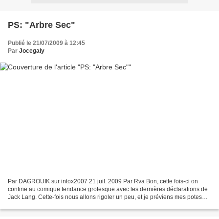
PS: "Arbre Sec"
Publié le 21/07/2009 à 12:45
Par
Jocegaly
Par DAGROUIK sur intox2007 21 juil. 2009 Par Rva Bon, cette fois-ci on
confine au comique tendance grotesque avec les dernières déclarations de
Jack Lang. Cette-fois nous allons rigoler un peu, et je préviens mes potes
blogueurs qui saluaient le retour...