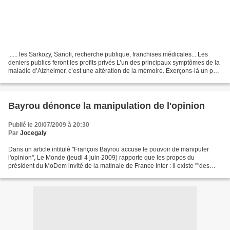
...... les Sarkozy, Sanofi, recherche publique, franchises médicales... Les
deniers publics feront les profits privés L’un des principaux symptômes de la
maladie d’Alzheimer, c’est une altération de la mémoire. Exerçons-là un peu,
alors. Pour voir comment...
Bayrou dénonce la manipulation de l'opinion
Publié le 20/07/2009 à 20:30
Par
Jocegaly
Dans un article intitulé "François Bayrou accuse le pouvoir de manipuler
l'opinion", Le Monde (jeudi 4 juin 2009) rapporte que les propos du
président du MoDem invité de la matinale de France Inter : il existe ""des
manipulations", "des arnaques" destinées,...