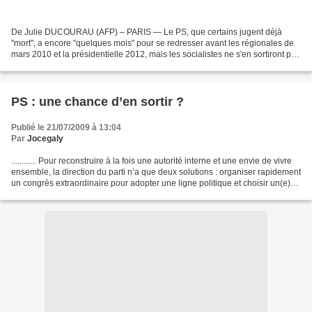
De Julie DUCOURAU (AFP) – PARIS — Le PS, que certains jugent déjà
"mort", a encore "quelques mois" pour se redresser avant les régionales de
mars 2010 et la présidentielle 2012, mais les socialistes ne s'en sortiront pas
tant qu'un "vrai leader" n'aura...
PS : une chance d’en sortir ?
Publié le 21/07/2009 à 13:04
Par
Jocegaly
............ Pour reconstruire à la fois une autorité interne et une envie de vivre
ensemble, la direction du parti n’a que deux solutions : organiser rapidement
un congrès extraordinaire pour adopter une ligne politique et choisir un(e)
Premier(e) secrétaire...