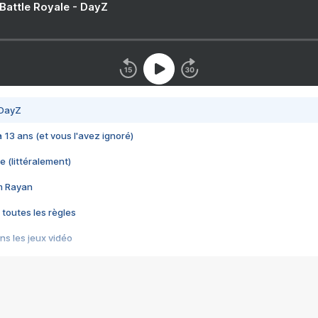
 Battle Royale - DayZ
 DayZ
 a 13 ans (et vous l'avez ignoré)
e (littéralement)
im Rayan
 toutes les règles
s les jeux vidéo
us choquant de Rockstar ? - Le scandale BULLY
e plus moche de Steam
du RÊVE tourne au CAUCHEMAR