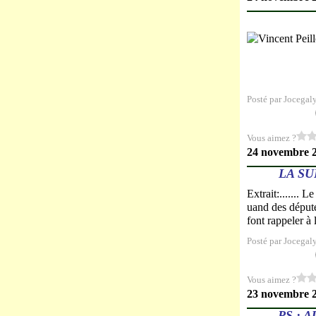
Posté par Jocegal
Vous aimez ?
24 novembre 
LA SU
Extrait:....... 
uand des député
font rappeler à 
Posté par Jocegal
Vous aimez ?
23 novembre 
PS : 