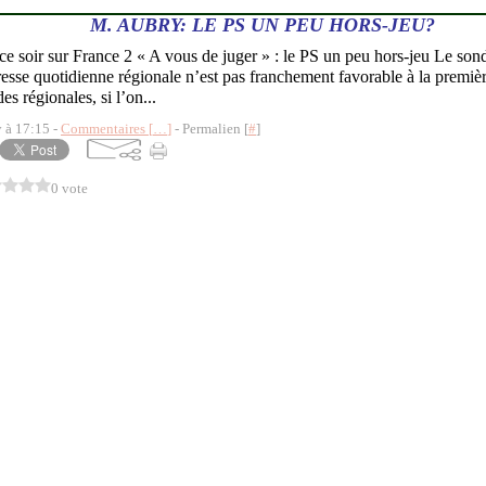
M. AUBRY: LE PS UN PEU HORS-JEU?
e soir sur France 2 « A vous de juger » : le PS un peu hors-jeu Le s
resse quotidienne régionale n’est pas franchement favorable à la premièr
s régionales, si l’on...
y à 17:15 -
Commentaires [
…
]
- Permalien [
#
]
0 vote