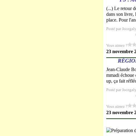
(...) Le retour
dans son livre, 
place. Pour l'an
Posté par Jocegal
Vous aimez ?
23 novembre 
RÉGIO
Jean-Claude Bo
mmadi échoue et
up, ça fait réfl
Posté par Jocegal
Vous aimez ?
23 novembre 