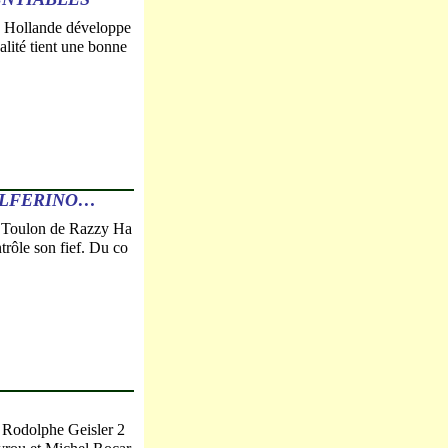
 M. Hollande développe
calité tient une bonne
OLFERINO…
à Toulon de Razzy Ha
rôle son fief. Du co
te Rodolphe Geisler 2