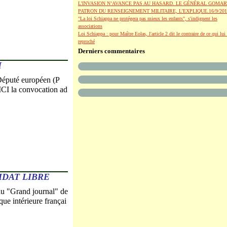
L’INVASION N’AVANCE PAS AU HASARD. LE GÉNÉRAL GOMAR
PATRON DU RENSEIGNEMENT MILITAIRE, L’EXPLIQUE.16/9/201
"La loi Schiappa ne protégera pas mieux les enfants", s'indignent les
associations
Loi Schiappa : pour Maître Eolas, l'article 2 dit le contraire de ce qui lui 
reproché
Derniers commentaires
I
Député européen (P
 ICI la convocation ad
IDAT LIBRE
du "Grand journal" de
ue intérieure françai