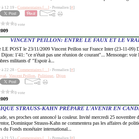
y à 12:19 -
Commentaires [
…
]
- Permalien [
#
]
0 vote
2009
VINCENT PEILLON: ENTRE LE FAUX ET LE VRA
ur LE POST le 23/11/2009 Vincent Peillon sur France Inter (23-11-09) 
 Dijon: 1'41: "ce n'était pas une réunion de courant"... Mensonge: voir
res militants d' "Espoir à...
y à 22:28 -
Commentaires [
…
]
- Permalien [
#
]
oyal
,
Vincent Peillon
,
Politique
,
Dijon
0 vote
2009
IQUE STRAUSS-KAHN PRÉPARE L'AVENIR EN CAND
de, ses proches ont annoncé la couleur. Invité mercredi 25 novembre 
ntor, Dominique Strauss-Kahn ne commentera pas les affaires de politiq
es du Fonds monétaire international...
y à 21:53 -
Commentaires [
…
]
- Permalien [
#
]