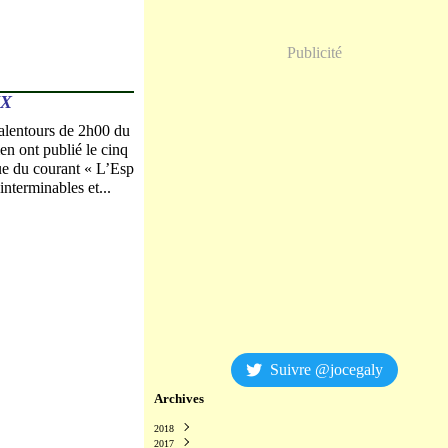
Publicité
UX
x alentours de 2h00 du
en ont publié le cinq
ue du courant « L’Esp
’interminables et...
Suivre @jocegaly
Archives
2018
2017
Décembre
(2)