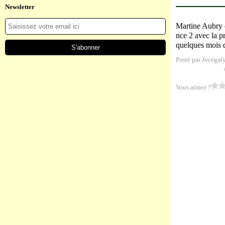
Newsletter
Martine Aubry c
nce 2 avec la p
quelques mois de
Posté par Jocegal
Vous aimez ?