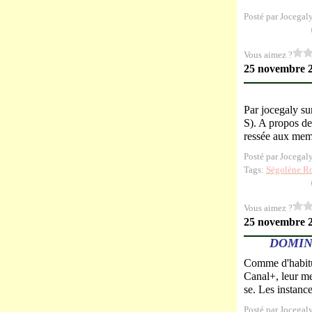
Posté par Jocegal
Vous aimez ?
25 novembre 
Par jocegaly s
S). A propos de
ressée aux memb
Posté par Jocegal
Tags:
Ségolène R
Vous aimez ?
25 novembre 
DOMIN
Comme d'habitu
Canal+, leur me
se. Les instanc
Posté par Jocegal