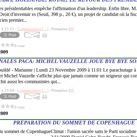
 des présidentiables empêche l'affirmation d'un leadership. Enfin libre,
Droit d'inventair es (Seuil, 398 p., 20 €), un projet de candidat où la fis
cien premier...
y à 23:15 -
Commentaires [
…
]
- Permalien [
#
]
0 vote
2009
NALES PACA: MICHEL VAUZELLE JOUE BYE BYE S
uildé - Marianne | Lundi 23 Novembre 2009 à 11:01 Le parachutage 
 Michel Vauzelle s'affiche plus que jamais comme un seigneur qui cont
échir aussi les communistes qui...
y à 23:04 -
Commentaires [
…
]
- Permalien [
#
]
0 vote
2009
PRÉPARATION DU SOMMET DE COPENHAGUE
Climat : l'union sacrée sans le Parti socialis