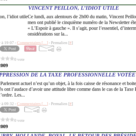
VINCENT PEILLON, L’IDIOT UTILE
Ce lundi, aux alentours de 2h00 du matin, Vincent Peill
men ont publié le cinquième numéro de la Newsletter él
« L’Espoir à gauche ». Il s’agit, pour l’essentiel, d’inter
onsidérations sur la...
y à 19:07 -
Commentaires [
…
]
- Permalien [
#
]
0 vote
2009
PPRESSION DE LA TAXE PROFESSIONNELLE VOTÉE
Le Parlement actuel n’est qu’un objet, à la fois caisse de résonance et boi
s ont l’audace d’avoir une attitude libre comme dans le cas de la Taxe P
l’ordre. Les...
y à 09:32 -
Commentaires [
…
]
- Permalien [
#
]
0 vote
2009
AUBRY, HOLLANDE, ROYAL, LE RETOUR DES PRÉSID