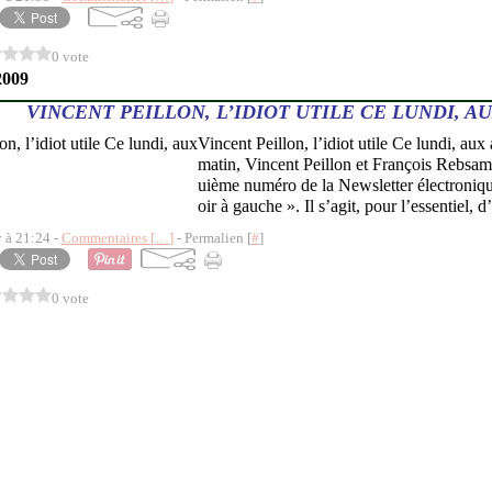
0 vote
2009
VINCENT PEILLON, L’IDIOT UTILE CE LUNDI, A
Vincent Peillon, l’idiot utile Ce lundi, au
matin, Vincent Peillon et François Rebsam
uième numéro de la Newsletter électroniq
oir à gauche ». Il s’agit, pour l’essentiel, d
y à 21:24 -
Commentaires [
…
]
- Permalien [
#
]
0 vote