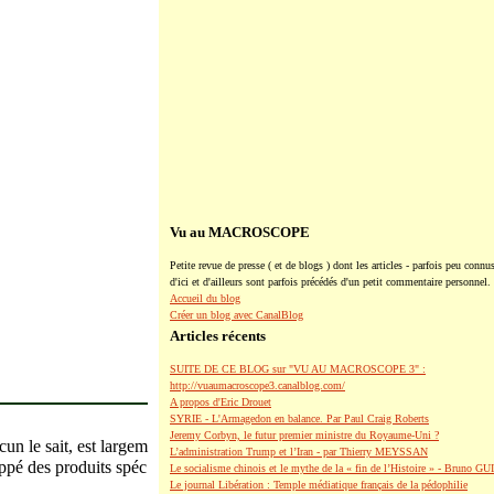
Vu au MACROSCOPE
Petite revue de presse ( et de blogs ) dont les articles - parfois peu connus
d'ici et d'ailleurs sont parfois précédés d'un petit commentaire personnel.
Accueil du blog
Créer un blog avec CanalBlog
Articles récents
SUITE DE CE BLOG sur "VU AU MACROSCOPE 3" :
http://vuaumacroscope3.canalblog.com/
A propos d'Eric Drouet
SYRIE - L'Armagedon en balance. Par Paul Craig Roberts
Jeremy Corbyn, le futur premier ministre du Royaume-Uni ?
un le sait, est largem
L’administration Trump et l’Iran - par Thierry MEYSSAN
oppé des produits spéc
Le socialisme chinois et le mythe de la « fin de l’Histoire » - Bruno G
Le journal Libération : Temple médiatique français de la pédophilie