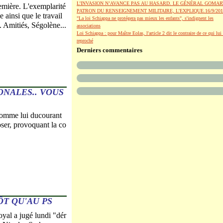
L’INVASION N’AVANCE PAS AU HASARD. LE GÉNÉRAL GOMAR
emière. L'exemplarité
PATRON DU RENSEIGNEMENT MILITAIRE, L’EXPLIQUE.16/9/201
 ainsi que le travail
"La loi Schiappa ne protégera pas mieux les enfants", s'indignent les
 Amitiés, Ségolène...
associations
Loi Schiappa : pour Maître Eolas, l'article 2 dit le contraire de ce qui lui 
reproché
Derniers commentaires
ONALES.. VOUS
comme lui ducourant
oser, provoquant la co
ÔT QU'AU PS
al a jugé lundi "dér