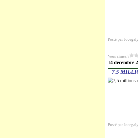
Posté par Jocegal
Vous aimez ?
14 décembre 
7,5 MILL
Posté par Jocegal