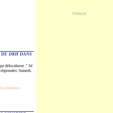
Publicité
 DE DRH DANS
ui délocalisent ." Sé
 régionales: Samedi,
de copenhague