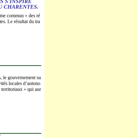
 S'INSPIRE
U CHARENTES.
ramme commun » des ré
es. Le résultat du tra
s, le gouvernement su
vités locales d’autono
territoriaux » qui aur
"