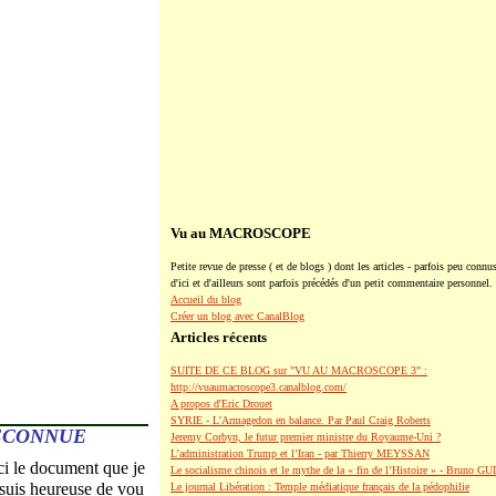
Vu au MACROSCOPE
Petite revue de presse ( et de blogs ) dont les articles - parfois peu connus
d'ici et d'ailleurs sont parfois précédés d'un petit commentaire personnel.
Accueil du blog
Créer un blog avec CanalBlog
Articles récents
SUITE DE CE BLOG sur "VU AU MACROSCOPE 3" :
http://vuaumacroscope3.canalblog.com/
A propos d'Eric Drouet
SYRIE - L'Armagedon en balance. Par Paul Craig Roberts
RECONNUE
Jeremy Corbyn, le futur premier ministre du Royaume-Uni ?
L’administration Trump et l’Iran - par Thierry MEYSSAN
ci le document que je
Le socialisme chinois et le mythe de la « fin de l’Histoire » - Bruno G
 suis heureuse de vou
Le journal Libération : Temple médiatique français de la pédophilie