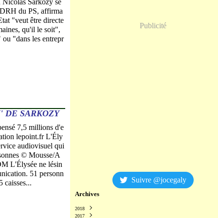
u Nicolas Sarkozy se
 DRH du PS, affirma
Etat "veut être directe
Publicité
ines, qu'il le soit",
 ou "dans les entrepr
' DE SARKOZY
pensé 7,5 millions d'e
ion lepoint.fr L'Ély
ervice audiovisuel qui
rsonnes © Mousse/A
L'Élysée ne lésin
nication. 51 personn
Suivre @jocegaly
5 caisses...
Archives
2018
2017
Décembre
(2)