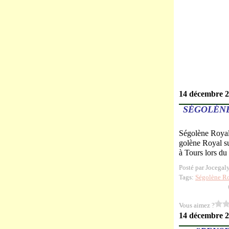
14 décembre 
SÉGOLÈNE
Ségolène Royal 
golène Royal su
à Tours lors du
Posté par Jocegal
Tags:
Ségolène R
Vous aimez ?
14 décembre 