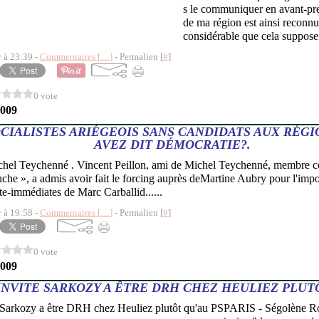
s le communiquer en avant-pr
de ma région est ainsi reconnue
considérable que cela suppose.
y à 23:39 -
Commentaires [
…
]
- Permalien [
#
]
0 vote
2009
OCIALISTES ARIÉGEOIS SANS CANDIDATS AUX RÉGI
AVEZ DIT DÉMOCRATIE?.
hel Teychenné . Vincent Peillon, ami de Michel Teychenné, membre 
uche », a admis avoir fait le forcing auprès deMartine Aubry pour l'imp
oste-immédiates de Marc Carballid......
y à 19:58 -
Commentaires [
…
]
- Permalien [
#
]
0 vote
2009
INVITE SARKOZY A ÊTRE DRH CHEZ HEULIEZ PLUT
PARIS - Ségolène Roy