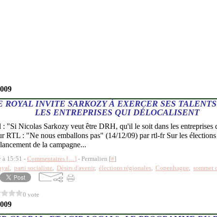
2009
 ROYAL INVITE SARKOZY À EXERCER SES TALENTS
LES ENTREPRISES QUI DÉLOCALISENT
: "Si Nicolas Sarkozy veut être DRH, qu'il le soit dans les entreprises q
r RTL : "Ne nous emballons pas" (14/12/09) par rtl-fr Sur les élections
 lancement de la campagne...
y à 15:51 -
Commentaires [
…
]
- Permalien [
#
]
oyal
,
parti socialiste
,
Désirs d'avenir
,
élections régionales
,
Copenhague
,
sommet 
0 vote
2009