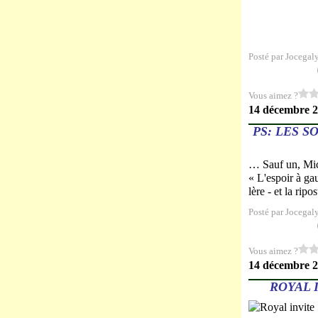
Posté par Jocegal
Vous aimez ?
14 décembre 
PS: LES S
… Sauf un, Mic
« L'espoir à ga
lère - et la rip
Posté par Jocegal
Vous aimez ?
14 décembre 
ROYAL 