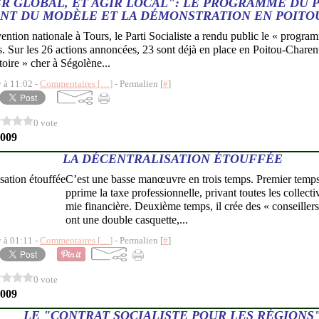
R GLOBAL, ET AGIR LOCAL": LE PROGRAMME DU PS
T DU MODÈLE ET LA DÉMONSTRATION EN POITO
ention nationale à Tours, le Parti Socialiste a rendu public le « prog
es. Sur les 26 actions annoncées, 23 sont déjà en place en Poitou-Charent
toire » cher à Ségolène...
y à 11:02 -
Commentaires [
…
]
- Permalien [
#
]
0 vote
2009
LA DÉCENTRALISATION ÉTOUFFÉE
C’est une basse manœuvre en trois temps. Premier temp
pprime la taxe professionnelle, privant toutes les collecti
mie financière. Deuxième temps, il crée des « conseillers 
ont une double casquette,...
y à 01:11 -
Commentaires [
…
]
- Permalien [
#
]
0 vote
2009
LE "CONTRAT SOCIALISTE POUR LES RÉGIONS