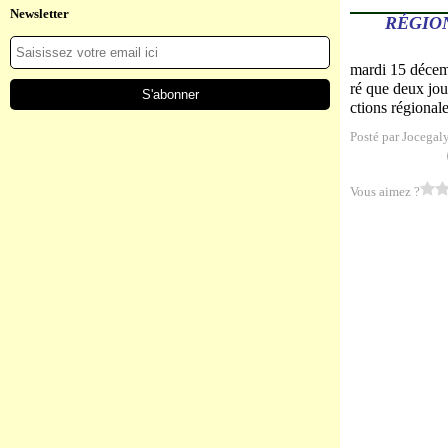
Newsletter
RÉGION
mardi 15 décemb
ré que deux jou
ctions régionale
Posté par Jocegal
Vous aimez ?