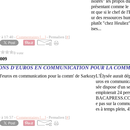
isoires" les propos d
présentant comme le
nt que si le chef de l'
ur des ressources huma
plutôt "chez Heuliez"
ises...
y à 17:40 -
Commentaires [
…
]
- Permalien [
#
]
0 vote
2009
IONS D'EUROS EN COMMUNICATION POUR LA COMM
L'Élysée aurait dé
uros en communicat
sée dispose d'un s
emploierait 24 pe
BACAPRESS.COM 
e pas sur la commu
es à temps plein, 4
y à 16:57 -
Commentaires [
…
]
- Permalien [
#
]