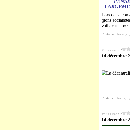
"PENSE
LARGEMEN
Lors de sa conv
gions socialist
vail de « labora
Posté par Jocegal
Vous aimez ?
14 décembre 
Posté par Jocegal
Vous aimez ?
14 décembre 