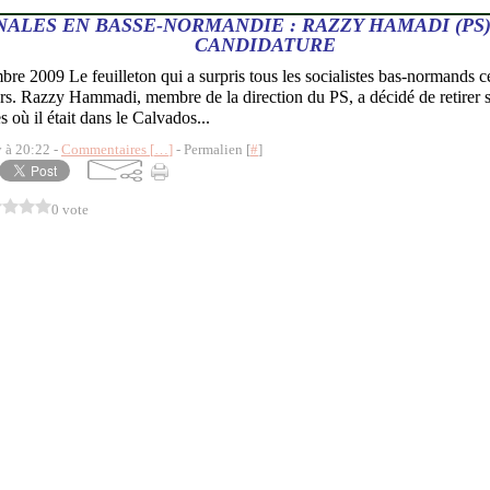
ALES EN BASSE-NORMANDIE : RAZZY HAMADI (PS)
CANDIDATURE
re 2009 Le feuilleton qui a surpris tous les socialistes bas-normands 
rs. Razzy Hammadi, membre de la direction du PS, a décidé de retirer s
s où il était dans le Calvados...
y à 20:22 -
Commentaires [
…
]
- Permalien [
#
]
0 vote