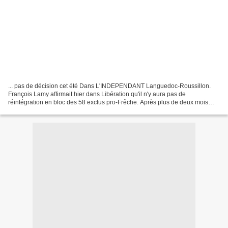
... pas de décision cet été Dans L'INDEPENDANT Languedoc-Roussillon.
François Lamy affirmait hier dans Libération qu'il n'y aura pas de
réintégration en bloc des 58 exclus pro-Frêche. Après plus de deux mois
d'absence au sein de l'hémicycle, pour cause...