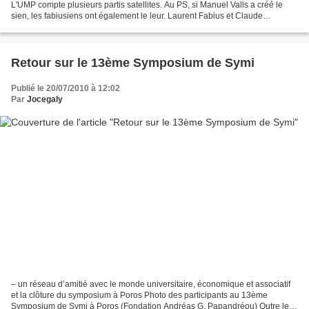
L'UMP compte plusieurs partis satellites. Au PS, si Manuel Valls a créé le
sien, les fabiusiens ont également le leur. Laurent Fabius et Claude
Bartolone, à Paris, le 29 septembre...
Retour sur le 13ème Symposium de Symi
Publié le 20/07/2010 à 12:02
Par
Jocegaly
– un réseau d’amitié avec le monde universitaire, économique et associatif
et la clôture du symposium à Poros Photo des participants au 13ème
Symposium de Symi à Poros (Fondation Andréas G. Papandréou) Outre les