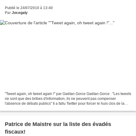
Publié le 24/07/2010 à 13:40
Par
Jocegaly
"Tweet again, oh tweet again !" par Gaëtan Gorce Gaëtan Gorce : "Les tweets
ne sont que des bribes d'information, ils ne peuvent pas compenser
l'absence de débats publics" Il a fallu Twitter pour forcer le huis clos de la
commission des affaires sociales...
Patrice de Maistre sur la liste des évadés
fiscaux!