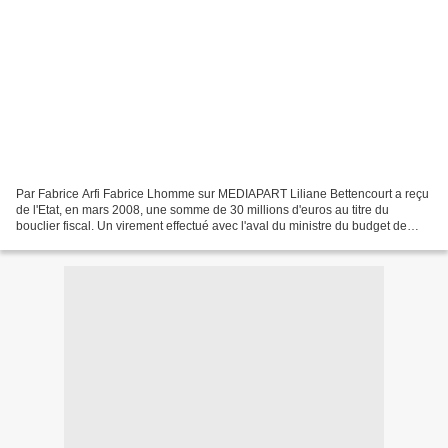
Par Fabrice Arfi Fabrice Lhomme sur MEDIAPART Liliane Bettencourt a reçu
de l'Etat, en mars 2008, une somme de 30 millions d'euros au titre du
bouclier fiscal. Un virement effectué avec l'aval du ministre du budget de
l'époque, Eric Woerth, dont la femme...