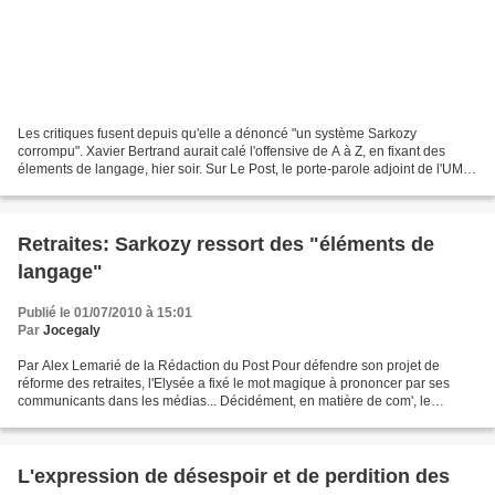
Les critiques fusent depuis qu'elle a dénoncé "un système Sarkozy
corrompu". Xavier Bertrand aurait calé l'offensive de A à Z, en fixant des
élements de langage, hier soir. Sur Le Post, le porte-parole adjoint de l'UMP,
Dominique Paillé, dément. Ségolène...
Retraites: Sarkozy ressort des "éléments de
langage"
Publié le 01/07/2010 à 15:01
Par
Jocegaly
Par Alex Lemarié de la Rédaction du Post Pour défendre son projet de
réforme des retraites, l'Elysée a fixé le mot magique à prononcer par ses
communicants dans les médias... Décidément, en matière de com', le
gouvernement et l'UMP aiment que tout soit...
L'expression de désespoir et de perdition des