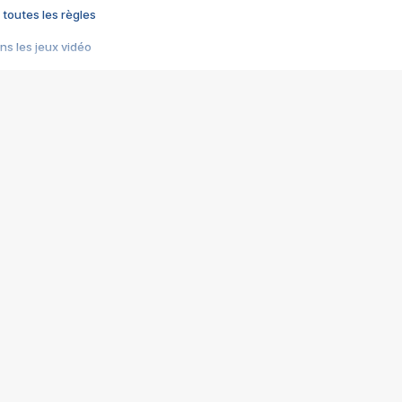
 toutes les règles
s les jeux vidéo
us choquant de Rockstar ? - Le scandale BULLY
e plus moche de Steam
du RÊVE tourne au CAUCHEMAR
pendant 8 heures
it… à tort
umiliés par un jeu vidéo
ire - Final Fantasy 8
ti un empire - Age of Empires
story DOFUS
tard, il crée l'un des pires jeux de tous les temps, MindsEye.