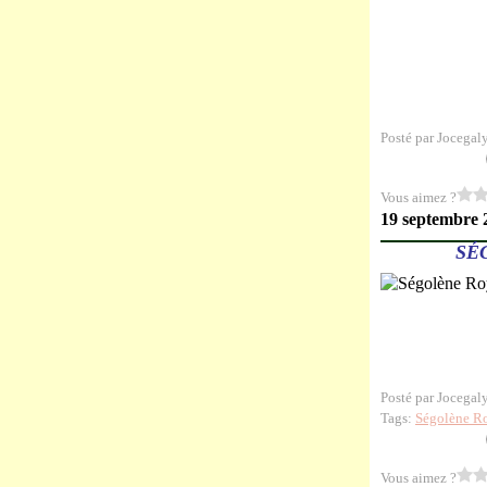
Posté par Jocegal
Vous aimez ?
19 septembre 
SÉ
Posté par Jocegal
Tags:
Ségolène R
Vous aimez ?