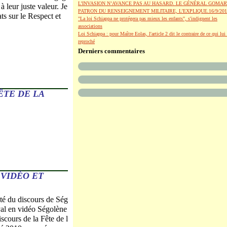
L’INVASION N’AVANCE PAS AU HASARD. LE GÉNÉRAL GOMAR
à leur juste valeur. Je
PATRON DU RENSEIGNEMENT MILITAIRE, L’EXPLIQUE.16/9/201
ts sur le Respect et
"La loi Schiappa ne protégera pas mieux les enfants", s'indignent les
associations
Loi Schiappa : pour Maître Eolas, l'article 2 dit le contraire de ce qui lui 
reproché
Derniers commentaires
ÊTE DE LA
 VIDÉO ET
ité du discours de Ség
al en vidéo Ségolène
scours de la Fête de l