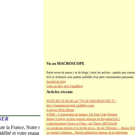
Vu au MACROSCOPE
Petite revue de presse ( et de blogs ) dont les articles - parfois peu connus
d'ici et d'ailleurs sont parfois précédés d'un petit commentaire personnel.
Accueil du blog
Créer un blog avec CanalBlog
Articles récents
SUITE DE CE BLOG sur "VU AU MACROSCOPE 3" :
http://vuaumacroscope3.canalblog.com/
A propos d'Eric Drouet
SYRIE - L'Armagedon en balance. Par Paul Craig Roberts
SER
Jeremy Corbyn, le futur premier ministre du Royaume-Uni ?
L’administration Trump et l’Iran - par Thierry MEYSSAN
te la France, Notre r
Le socialisme chinois et le mythe de la « fin de l’Histoire » - Bruno G
délité et votre engag
Le journal Libération : Temple médiatique français de la pédophilie