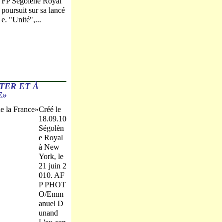
FP Ségolène Royal
poursuit sur sa lancé
e. "Unité",...
TER ET À
E»
Créé le
18.09.10
Ségolèn
e Royal
à New
York, le
21 juin 2
010. AF
P PHOT
O/Emm
anuel D
unand