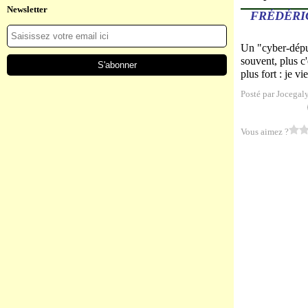
Newsletter
FRÉDÉRI
Un "cyber-déput
souvent, plus c'
plus fort : je vi
Posté par Jocegal
Vous aimez ?