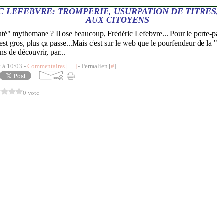
C LEFEBVRE: TROMPERIE, USURPATION DE TITRE
AUX CITOYENS
é" mythomane ? Il ose beaucoup, Frédéric Lefebvre... Pour le porte-p
est gros, plus ça passe...Mais c'est sur le web que le pourfendeur de la 
ens de découvrir, par...
y à 10:03 -
Commentaires [
…
]
- Permalien [
#
]
0 vote