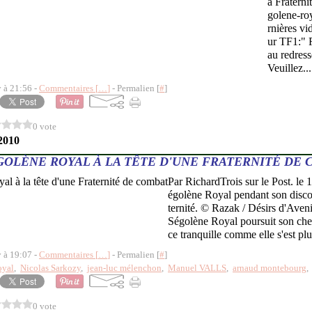
a Fraterni
golene-roy
rnières vi
ur TF1:" 
au redres
Veuillez...
y à 21:56 -
Commentaires [
…
]
- Permalien [
#
]
0 vote
2010
GOLÈNE ROYAL À LA TÊTE D'UNE FRATERNITÉ DE
Par RichardTrois sur le Post. le
égolène Royal pendant son discou
ternité. © Razak / Désirs d'Aven
Ségolène Royal poursuit son che
ce tranquille comme elle s'est plu 
y à 19:07 -
Commentaires [
…
]
- Permalien [
#
]
oyal
,
Nicolas Sarkozy
,
jean-luc mélenchon
,
Manuel VALLS
,
arnaud montebourg
0 vote