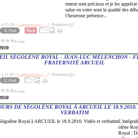
ement sont précieux et je les apprécie 
salue en votre nom la qualité des déba
l’heureuse présence...
y à 13:26 -
Commentaires [
…
]
- Permalien [
#
]
0 vote
2010
EIL SÉGOLÈNE ROYAL - JEAN-LUC MÉLENCHON - F
FRATERNITÉ ARCUEIL
y à 11:03 -
Commentaires [
…
]
- Permalien [
#
]
0 vote
2010
URS DE SÉGOLÈNE ROYAL À ARCUEIL LE 18.9.2010.
VERBATIM
L'intégral
olène Roy
Royal : Di