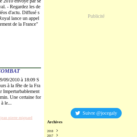
té 2010 envoyé par se
al. - Regardez les de
déos d'actu. Diffusé s
Publicité
Royal lance un appel
sement de la France"
 COMBAT
 19/09/2010 à 18:09 S
rs à la fête de la Fra
ir Imperturbablement
min. Une certaine for
à le...
Suivre @jocegaly
,
jean pierre mignard
Archives
2018
2017
Décembre
(2)