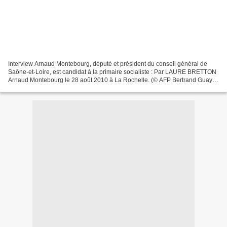
Interview Arnaud Montebourg, député et président du conseil général de
Saône-et-Loire, est candidat à la primaire socialiste : Par LAURE BRETTON
Arnaud Montebourg le 28 août 2010 à La Rochelle. (© AFP Bertrand Guay)
Député et président du conseil général...