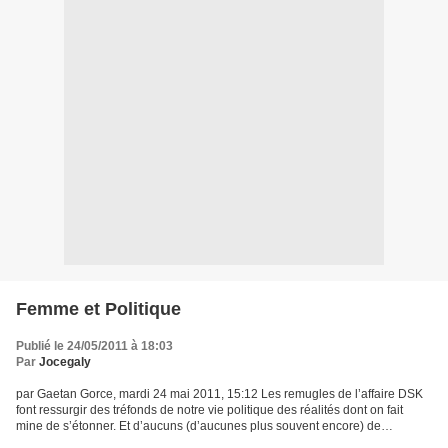
Femme et Politique
Publié le 24/05/2011 à 18:03
Par
Jocegaly
par Gaetan Gorce, mardi 24 mai 2011, 15:12 Les remugles de l’affaire DSK
font ressurgir des tréfonds de notre vie politique des réalités dont on fait
mine de s’étonner. Et d’aucuns (d’aucunes plus souvent encore) de
s’indigner que la réaction des dirigeants...