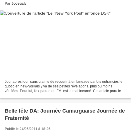
Par
Jocegaly
Jour après jour, sans crainte de recourir à un langage parfois outrancier, le
quotidien new-yorkais y va de ses petites révélations, plus ou moins
vérifiées. Pour lui, l'ex-patron du FMI est le mal incarné. Cet article paru le 24
mai est le plus consulté...
Belle fête DA: Journée Camarguaise Journée de
Fraternité
Publié le 24/05/2011 à 18:26