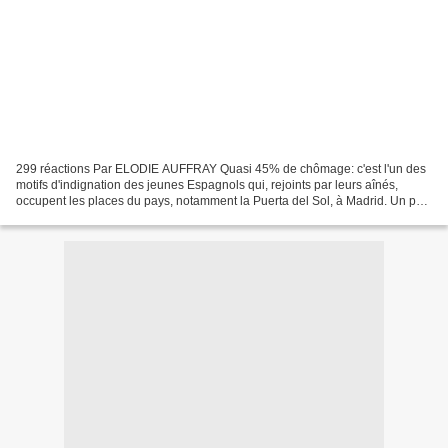
299 réactions Par ELODIE AUFFRAY Quasi 45% de chômage: c'est l'un des
motifs d'indignation des jeunes Espagnols qui, rejoints par leurs aînés,
occupent les places du pays, notamment la Puerta del Sol, à Madrid. Un peu
partout en Europe, du Royaume-Uni...