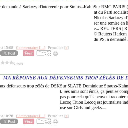
Sur RMC PARIS (Re
nt du Parti sociali
Nicolas Sarkozy d'
ser une remise en 
e... REUTERS | RM
© Reuters Harlem 
du PS, a demandé à
y à 15:08 -
Commentaires [
…
]
- Permalien [
#
]
0 vote
MA RÉPONSE AUX DÉFENSEURS TROP ZÉLÉS DE 
Sur SLATE Dominique Strauss-Kahn 
t. Ses amis sont émus, ça peut se com
pas pour cela qu'ils peuvent raconter 
Lecoq Titiou Lecoq est journaliste in
use sur Girls and geeks....
y à 10:26 -
Commentaires [
…
]
- Permalien [
#
]