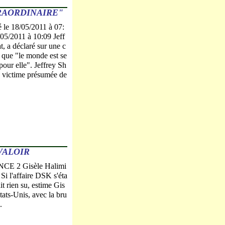
RAORDINAIRE"
é le 18/05/2011 à 07:
/05/2011 à 10:09 Jeff
t, a déclaré sur une c
n que "le monde est se
pour elle". Jeffrey Sh
la victime présumée de
VALOIR
CE 2 Gisèle Halimi
Si l'affaire DSK s'éta
it rien su, estime Gis
tats-Unis, avec la bru
.