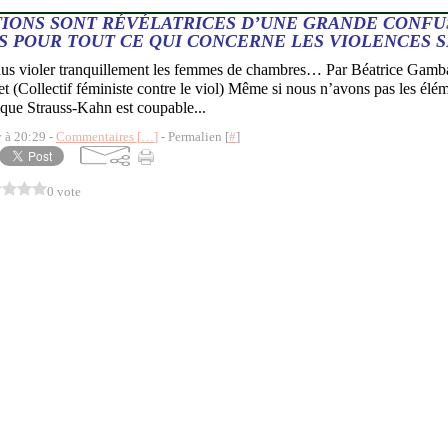
TIONS SONT RÉVÉLATRICES D’UNE GRANDE CONFU
S POUR TOUT CE QUI CONCERNE LES VIOLENCES S
lus violer tranquillement les femmes de chambres… Par Béatrice Gamba
 (Collectif féministe contre le viol) Même si nous n’avons pas les élé
que Strauss-Kahn est coupable...
y à 20:29 -
Commentaires [
…
]
- Permalien [
#
]
0 vote