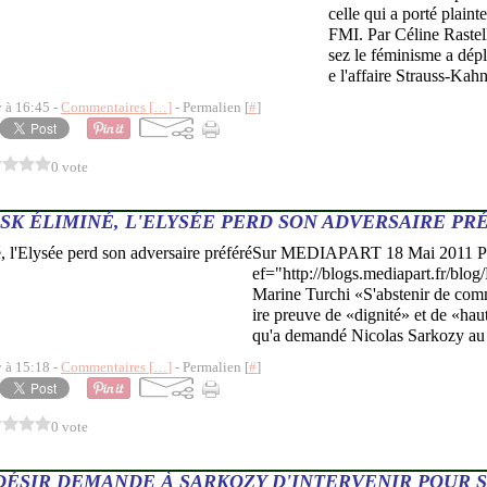
celle qui a porté plaint
FMI. Par Céline Raste
sez le féminisme a dép
e l'affaire Strauss-Kahn
y à 16:45 -
Commentaires [
…
]
- Permalien [
#
]
0 vote
SK ÉLIMINÉ, L'ELYSÉE PERD SON ADVERSAIRE PR
Sur MEDIAPART 18 Mai 2011 Par
ef="http://blogs.mediapart.fr/bl
Marine Turchi «S'abstenir de comme
ire preuve de «dignité» et de «hau
qu'a demandé Nicolas Sarkozy au
y à 15:18 -
Commentaires [
…
]
- Permalien [
#
]
0 vote
ÉSIR DEMANDE À SARKOZY D'INTERVENIR POUR 