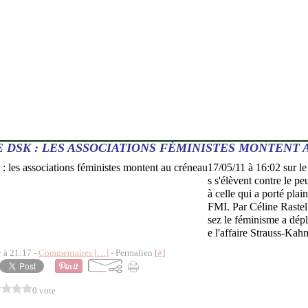
E DSK : LES ASSOCIATIONS FÉMINISTES MONTENT
17/05/11 à 16:02 sur
s s'élèvent contre le pe
à celle qui a porté plai
FMI. Par Céline Raste
sez le féminisme a dép
e l'affaire Strauss-Kahn
y à 21:17 -
Commentaires [
…
]
- Permalien [
#
]
0 vote