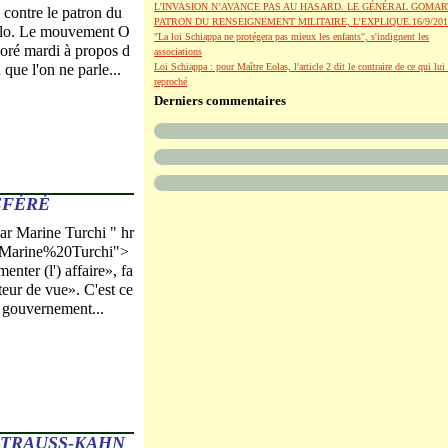
L’INVASION N’AVANCE PAS AU HASARD. LE GÉNÉRAL GOMAR
e contre le patron du
PATRON DU RENSEIGNEMENT MILITAIRE, L’EXPLIQUE.16/9/201
llo. Le mouvement O
"La loi Schiappa ne protégera pas mieux les enfants", s'indignent les
loré mardi à propos d
associations
 que l'on ne parle...
Loi Schiappa : pour Maître Eolas, l'article 2 dit le contraire de ce qui lui 
reproché
Derniers commentaires
ÉFÉRÉ
 Marine Turchi " hr
og/Marine%20Turchi">
nter (l') affaire», fa
teur de vue». C'est ce
 gouvernement...
STRAUSS-KAHN