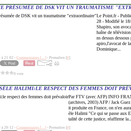
ME PRÉSUMÉE DE DSK VIT UN TRAUMATISME "EXT
Le Point.fr - Publi
28 - Modifié le 18
Shapiro, son avoca
haîne de télévisio
ns dessus dessous 
apiro,l'avocat de 
Dominique...
y à 21:02 -
Commentaires [
…
]
- Permalien [
#
]
0 vote
SÈLE HALIMI:LE RESPECT DES FEMMES DOIT PRÉ
Par FTV (avec AFP) INFO FRAN
(archives, 2003) AFP / Jack Guez 
it produite en France, on n'en aura
èle Halimi "Ce qui se passe aux E
talité de cette justice, réaffirme la..
y à 20:12 -
Commentaires [
…
]
- Permalien [
#
]