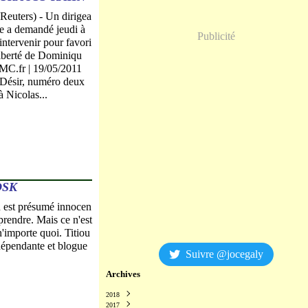
uters) - Un dirigea
ste a demandé jeudi à
Publicité
intervenir pour favori
liberté de Dominiqu
C.fr | 19/05/2011
Désir, numéro deux
 Nicolas...
DSK
est présumé innocen
prendre. Mais ce n'est
n'importe quoi. Titiou
dépendante et blogue
Suivre @jocegaly
Archives
2018
2017
Décembre
(2)