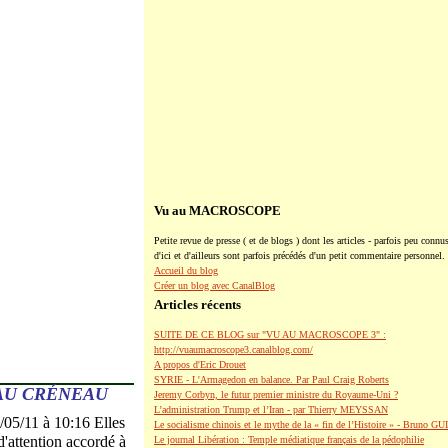
Vu au MACROSCOPE
Petite revue de presse ( et de blogs ) dont les articles - parfois peu connus
d'ici et d'ailleurs sont parfois précédés d'un petit commentaire personnel.
Accueil du blog
Créer un blog avec CanalBlog
Articles récents
SUITE DE CE BLOG sur "VU AU MACROSCOPE 3" :
http://vuaumacroscope3.canalblog.com/
A propos d'Eric Drouet
SYRIE - L'Armagedon en balance. Par Paul Craig Roberts
 AU CRÉNEAU
Jeremy Corbyn, le futur premier ministre du Royaume-Uni ?
L’administration Trump et l’Iran - par Thierry MEYSSAN
/11 à 10:16 Elles
Le socialisme chinois et le mythe de la « fin de l’Histoire » - Bruno G
d'attention accordé à
Le journal Libération : Temple médiatique français de la pédophilie