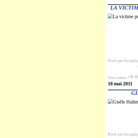
LA VICTI
Posté par Jocegal
Vous aimez ?
18 mai 2011
GI
Posté par Jocegal