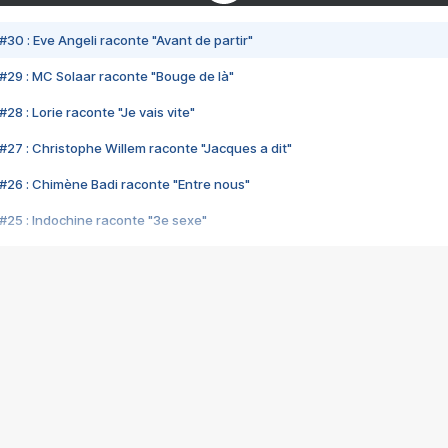
#30 : Eve Angeli raconte "Avant de partir"
#29 : MC Solaar raconte "Bouge de là"
28 : Lorie raconte "Je vais vite"
#27 : Christophe Willem raconte "Jacques a dit"
#26 : Chimène Badi raconte "Entre nous"
#25 : Indochine raconte "3e sexe"
#24 : Zaho raconte "C'est chelou"
#23 : Patrick Bruel raconte "Au café des délices"
#22 : Kyo raconte "Le chemin"
#21 : Nolwenn Leroy raconte "Cassé"
#20 : Patrick Hernandez raconte "Born to be alive"
#19 : Lorie raconte "Près de moi"