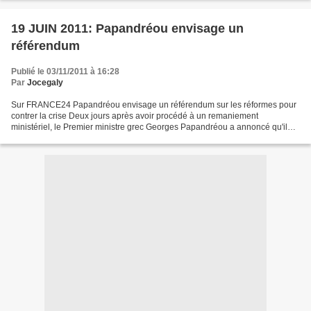
19 JUIN 2011: Papandréou envisage un
référendum
Publié le 03/11/2011 à 16:28
Par
Jocegaly
Sur FRANCE24 Papandréou envisage un référendum sur les réformes pour
contrer la crise Deux jours après avoir procédé à un remaniement
ministériel, le Premier ministre grec Georges Papandréou a annoncé qu'il
souhaitait la tenue d'un référendum sur "les...