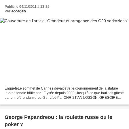
Publié le 04/11/2011 à 13:25
Par
Jocegaly
EnquêteLe sommet de Cannes devait être le couronnement de la stature
internationale bâtie par l’Elysée depuis 2008. Jusqu’à ce que tout soit gâché
par un référendum grec. Sur Libé Par CHRISTIAN LOSSON, GRÉGOIRE
BISEAU, CHRISTOPHE ALIX, RENAUD LECADRE,...
George Papandreou : la roulette russe ou le
poker ?