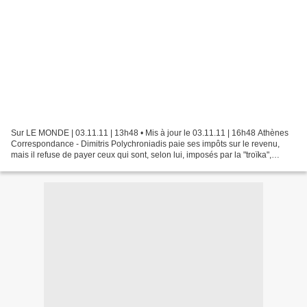
Sur LE MONDE | 03.11.11 | 13h48 • Mis à jour le 03.11.11 | 16h48 Athènes
Correspondance - Dimitris Polychroniadis paie ses impôts sur le revenu,
mais il refuse de payer ceux qui sont, selon lui, imposés par la "troïka",
constituée de représentants du...