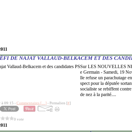
2011
ÉFI DE NAJAT VALLAUD-BELKACEM ET DES CANDI
Sur LES NOUVELLES NEWS
e Germain - Samedi, 19 N
lle refuse un parachutage en
spect pour la députée sortan
socialiste se rebiffent contre
de nez à la parité....
y à 09:15 -
Commentaires [
…
]
- Permalien [
#
]
0 vote
2011