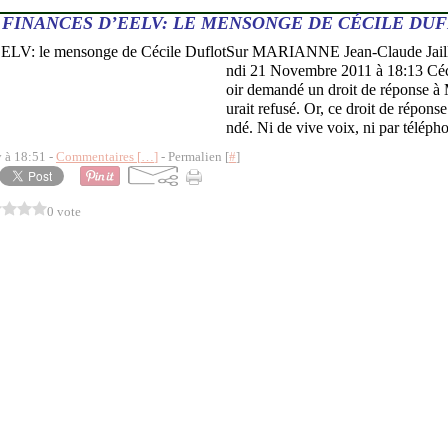
FINANCES D’EELV: LE MENSONGE DE CÉCILE DU
Sur MARIANNE Jean-Claude Jaille
ndi 21 Novembre 2011 à 18:13 Céci
oir demandé un droit de réponse à 
urait refusé. Or, ce droit de répons
ndé. Ni de vive voix, ni par télépho
y à 18:51 -
Commentaires [
…
]
- Permalien [
#
]
0 vote