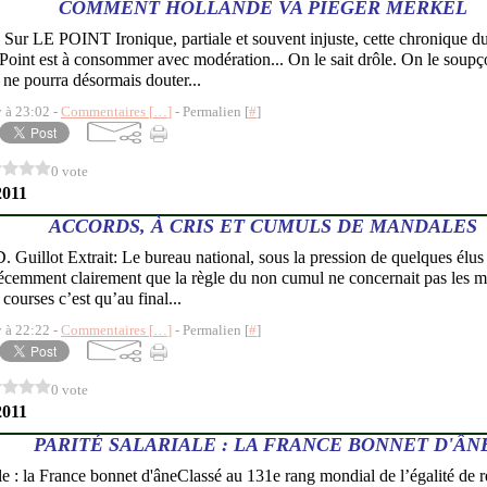
COMMENT HOLLANDE VA PIÉGER MERKEL
Sur LE POINT Ironique, partiale et souvent injuste, cette chronique du
 Point est à consommer avec modération... On le sait drôle. On le soup
 ne pourra désormais douter...
y à 23:02 -
Commentaires [
…
]
- Permalien [
#
]
0 vote
2011
ACCORDS, À CRIS ET CUMULS DE MANDALES
D. Guillot Extrait: Le bureau national, sous la pression de quelques élus
écemment clairement que la règle du non cumul ne concernait pas les m
 courses c’est qu’au final...
y à 22:22 -
Commentaires [
…
]
- Permalien [
#
]
0 vote
2011
PARITÉ SALARIALE : LA FRANCE BONNET D'ÂN
Classé au 131e rang mondial de l’égalité d