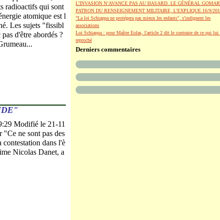
L’INVASION N’AVANCE PAS AU HASARD. LE GÉNÉRAL GOMAR
s radioactifs qui sont
PATRON DU RENSEIGNEMENT MILITAIRE, L’EXPLIQUE.16/9/201
'énergie atomique est l
"La loi Schiappa ne protégera pas mieux les enfants", s'indignent les
é. Les sujets "fissibl
associations
Loi Schiappa : pour Maître Eolas, l'article 2 dit le contraire de ce qui lui 
 pas d'être abordés ?
reproché
Grumeau...
Derniers commentaires
NDE"
9:29 Modifié le 21-11
r "Ce ne sont pas des
a contestation dans l'è
time Nicolas Danet, a