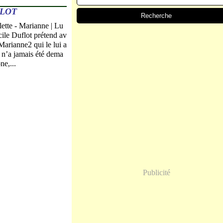
FLOT
tte - Marianne | Lu
le Duflot prétend av
Marianne2 qui le lui a
e n’a jamais été dema
ne,...
Publicité