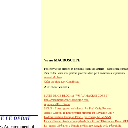
Vu au MACROSCOPE
Petite revue de presse ( et de blogs ) dont les articles - parfois peu connus
d'ici et d'ailleurs sont parfois précédés d'un petit commentaire personnel.
Accueil du blog
Créer un blog avec CanalBlog
Articles récents
SUITE DE CE BLOG sur "VU AU MACROSCOPE 3" :
http://vuaumacroscope3.canalblog.com/
A propos d'Eric Drouet
SYRIE - L'Armagedon en balance. Par Paul Craig Roberts
Jeremy Corbyn, le futur premier ministre du Royaume-Uni ?
RÉ LE DÉBAT
L’administration Trump et l’Iran - par Thierry MEYSSAN
Le socialisme chinois et le mythe de la « fin de l’Histoire » - Bruno G
. Apparemment, il
Le journal Libération : Temple médiatique français de la pédophilie