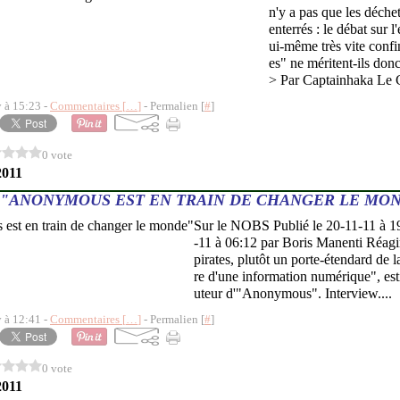
n'y a pas que les déchet
enterrés : le débat sur l
ui-même très vite confin
es" ne méritent-ils donc
> Par Captainhaka Le 
y à 15:23 -
Commentaires [
…
]
- Permalien [
#
]
0 vote
2011
"ANONYMOUS EST EN TRAIN DE CHANGER LE MO
Sur le NOBS Publié le 20-11-11 à 1
-11 à 06:12 par Boris Manenti Réagi
pirates, plutôt un porte-étendard de l
re d'une information numérique", es
uteur d'"Anonymous". Interview....
y à 12:41 -
Commentaires [
…
]
- Permalien [
#
]
0 vote
2011