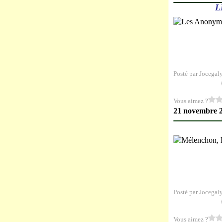
L
Posté par Jocegal
Vous aimez ?
21 novembre 
Posté par Jocegal
Vous aimez ?