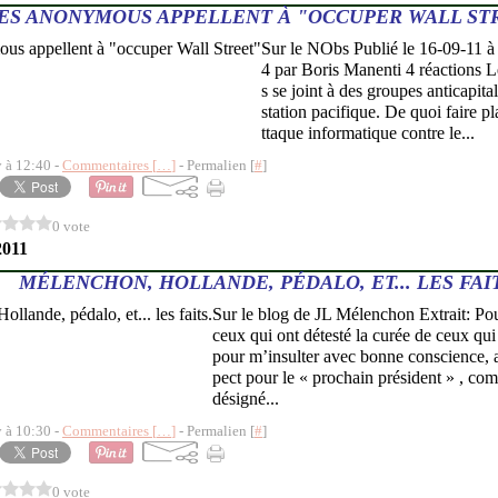
ES ANONYMOUS APPELLENT À "OCCUPER WALL ST
Sur le NObs Publié le 16-09-11 à
4 par Boris Manenti 4 réactions L
s se joint à des groupes anticapit
station pacifique. De quoi faire pl
ttaque informatique contre le...
y à 12:40 -
Commentaires [
…
]
- Permalien [
#
]
0 vote
2011
MÉLENCHON, HOLLANDE, PÉDALO, ET... LES FAIT
Sur le blog de JL Mélenchon Extrait: Pour
ceux qui ont détesté la curée de ceux qui 
pour m’insulter avec bonne conscience, 
pect pour le « prochain président » , co
désigné...
y à 10:30 -
Commentaires [
…
]
- Permalien [
#
]
0 vote