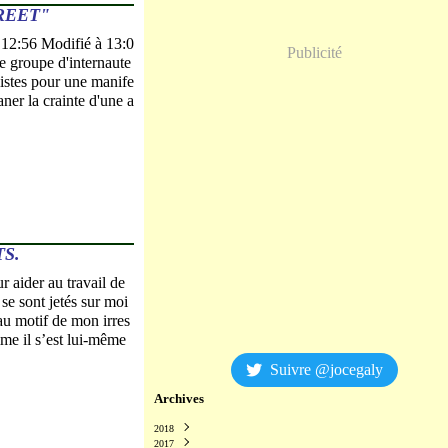
REET"
 12:56 Modifié à 13:0
Publicité
e groupe d'internaute
alistes pour une manife
aner la crainte d'une a
S.
 aider au travail de
se sont jetés sur moi
au motif de mon irres
mme il s’est lui-même
Suivre @jocegaly
Archives
2018
2017
Décembre
(2)