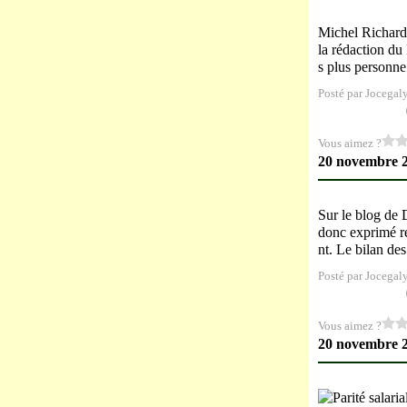
Michel Richard 
la rédaction du
s plus personne
Posté par Jocegal
Vous aimez ?
20 novembre 
Sur le blog de 
donc exprimé r
nt. Le bilan des
Posté par Jocegal
Vous aimez ?
20 novembre 