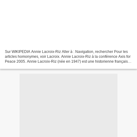
Sur WIKIPEDIA Annie Lacroix-Riz Aller à : Navigation, rechercher Pour les
articles homonymes, voir Lacroix. Annie Lacroix-Riz à la conférence Axis for
Peace 2005. Annie Lacroix-Riz (née en 1947) est une historienne française
1 , professeur émérite d'histoire...