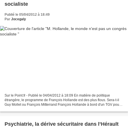
socialiste
Publié le 05/04/2012 à 18:49
Par
Jocegaly
Sur le Point.fr - Publié le 04/04/2012 à 18:09 En matière de politique
étrangère, le programme de François Hollande est des plus flous. Sera-t-il
Guy Mollet ou François Mitterrand François Hollande à bord d'un TGV pour
Rennes, le 4 avril. © Fred Dufour...
Psychiatrie, la dérive sécuritaire dans l’Hérault