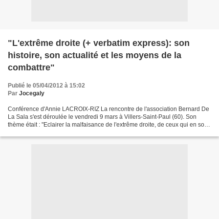
"L'extrême droite (+ verbatim express): son
histoire, son actualité et les moyens de la
combattre"
Publié le 05/04/2012 à 15:02
Par
Jocegaly
Conférence d'Annie LACROIX-RIZ La rencontre de l'association Bernard De
La Sala s'est déroulée le vendredi 9 mars à Villers-Saint-Paul (60). Son
thème était : "Eclairer la malfaisance de l'extrême droite, de ceux qui en sont
les adeptes et qui ont plongé...