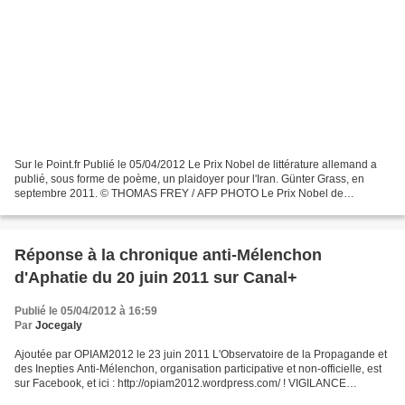
Sur le Point.fr Publié le 05/04/2012 Le Prix Nobel de littérature allemand a
publié, sous forme de poème, un plaidoyer pour l'Iran. Günter Grass, en
septembre 2011. © THOMAS FREY / AFP PHOTO Le Prix Nobel de
littérature allemand Günter Grass, 84 ans,...
Réponse à la chronique anti-Mélenchon
d'Aphatie du 20 juin 2011 sur Canal+
Publié le 05/04/2012 à 16:59
Par
Jocegaly
Ajoutée par OPIAM2012 le 23 juin 2011 L'Observatoire de la Propagande et
des Inepties Anti-Mélenchon, organisation participative et non-officielle, est
sur Facebook, et ici : http://opiam2012.wordpress.com/ ! VIGILANCE
CONSTANTE ! La propagande anti-Mélenchon...