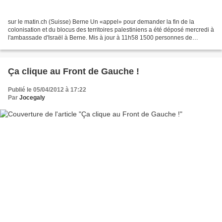
sur le matin.ch (Suisse) Berne Un «appel» pour demander la fin de la
colonisation et du blocus des territoires palestiniens a été déposé mercredi à
l'ambassade d'Israël à Berne. Mis à jour à 11h58 1500 personnes de
confession ou de culture juive veulent...
Ça clique au Front de Gauche !
Publié le 05/04/2012 à 17:22
Par
Jocegaly