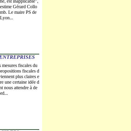
he, est inapplicable",
estime Gérard Collo
mb. Le maire PS de
Lyon...
 ENTREPRISES
mesures fiscales du
propositions fiscales d
viennent plus claires e
re une certaine idée d
nt nous attendre à de
rd...