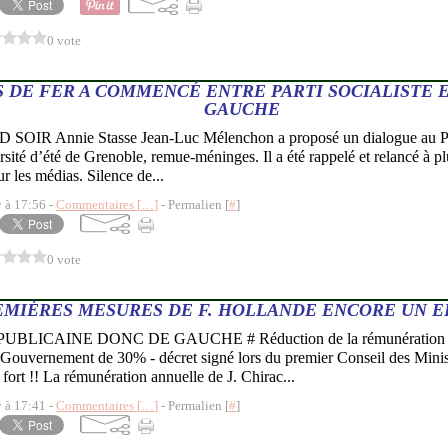
0 vote
S DE FER A COMMENCÉ ENTRE PARTI SOCIALISTE 
GAUCHE
OIR Annie Stasse Jean-Luc Mélenchon a proposé un dialogue au Part
rsité d’été de Grenoble, remue-méninges. Il a été rappelé et relancé à pl
r les médias. Silence de...
y à 17:56 -
Commentaires [
…
]
- Permalien [
#
]
0 vote
EMIÈRES MESURES DE F. HOLLANDE ENCORE UN E
EPUBLICAINE DONC DE GAUCHE # Réduction de la rémunération du 
Gouvernement de 30% - décret signé lors du premier Conseil des Minist
ort !! La rémunération annuelle de J. Chirac...
y à 17:41 -
Commentaires [
…
]
- Permalien [
#
]