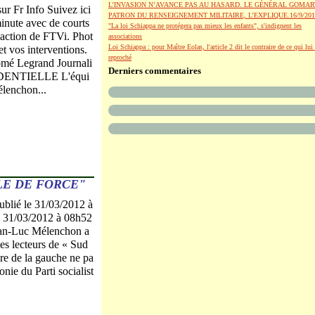
L’INVASION N’AVANCE PAS AU HASARD. LE GÉNÉRAL GOMAR
ur Fr Info Suivez ici
PATRON DU RENSEIGNEMENT MILITAIRE, L’EXPLIQUE.16/9/201
minute avec de courts
"La loi Schiappa ne protégera pas mieux les enfants", s'indignent les
daction de FTVi. Phot
associations
Loi Schiappa : pour Maître Eolas, l'article 2 dit le contraire de ce qui lui 
et vos interventions.
reproché
lomé Legrand Journali
Derniers commentaires
IDENTIELLE L'équi
lenchon...
LE DE FORCE"
lié le 31/03/2012 à
 : 31/03/2012 à 08h52
ean-Luc Mélenchon a
les lecteurs de « Sud
ire de la gauche ne pa
onie du Parti socialist