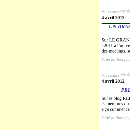
Vous aimez ?
4 avril 2012
UN BRA
Sur LE GRAND S
t 2011 à l’unive
des meetings, su
Posté par Jocegal
Vous aimez ?
4 avril 2012
PR
Sur le blog R
es membres du 
e ça commence f
Posté par Jocegal