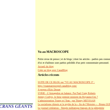
Vu au MACROSCOPE
Petite revue de presse ( et de blogs ) dont les articles - parfois peu connus
d'ici et d'ailleurs sont parfois précédés d'un petit commentaire personnel.
Accueil du blog
Créer un blog avec CanalBlog
Articles récents
SUITE DE CE BLOG sur "VU AU MACROSCOPE 3" :
http://vuaumacroscope3.canalblog.com/
A propos d'Eric Drouet
SYRIE - L'Armagedon en balance. Par Paul Craig Roberts
Jeremy Corbyn, le futur premier ministre du Royaume-Uni ?
L’administration Trump et l’Iran - par Thierry MEYSSAN
Le socialisme chinois et le mythe de la « fin de l’Histoire » - Bruno G
ÉCRANS GÉANTS
Le journal Libération : Temple médiatique français de la pédophilie