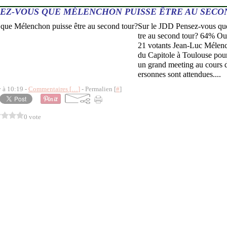
EZ-VOUS QUE MÉLENCHON PUISSE ÊTRE AU SECO
Sur le JDD Pensez-vous qu
tre au second tour? 64% Ou
21 votants Jean-Luc Mélenc
du Capitole à Toulouse pour
un grand meeting au cours 
ersonnes sont attendues....
y à 10:19 -
Commentaires [
…
]
- Permalien [
#
]
0 vote