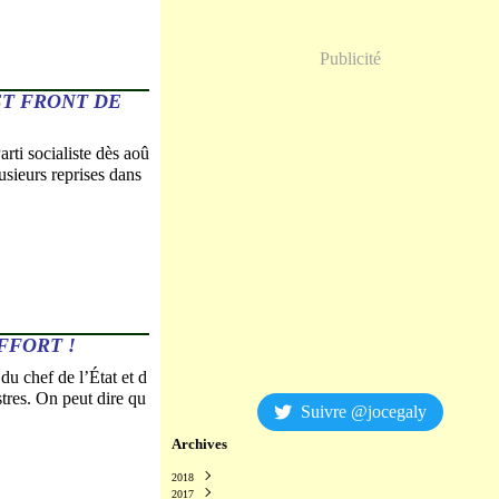
Publicité
ET FRONT DE
i socialiste dès aoû
usieurs reprises dans
FFORT !
chef de l’État et d
res. On peut dire qu
Suivre @jocegaly
Archives
2018
2017
Décembre
(2)