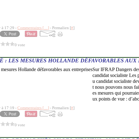
y à 17:29 -
Commentaires [
…
]
- Permalien [
#
]
0 vote
TÉ : LES MESURES HOLLANDE DÉFAVORABLES AUX
Sur IFRAP Dangers des 
candidat socialiste Les 
u candidat socialiste de
t nous pouvons nous fai
es mesures qui pourraie
ux points de vue : d’abo
y à 17:19 -
Commentaires [
…
]
- Permalien [
#
]
0 vote