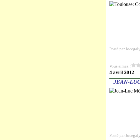
Posté par Jocegal
Vous aimez ?
4 avril 2012
JEAN-LUC
Posté par Jocegal