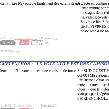
L'actu en continu s
l'info minute par 
messages de la ré
os, vidéos, tweets 
Suivre ce live Sa
ste FTVi #PRES
pe de Jean-Luc Mé
y à 21:01 -
Commentaires [
…
]
- Permalien [
#
]
0 vote
 MÉLENCHON : "LE VOTE UTILE EST UNE CAMISO
Sur SUD OUEST Pub
06h00 | Mise à jour
Par Bruno Béziat J
tenté de convaincre 
Ouest » que la victo
ssait pas par l'hégém
e MELENCHON...
y à 19:02 -
Commentaires [
…
]
- Permalien [
#
]