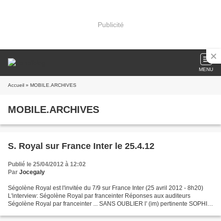
Publicité
MENU
Accueil
» MOBILE.ARCHIVES
MOBILE.ARCHIVES
S. Royal sur France Inter le 25.4.12
Publié le 25/04/2012 à 12:02
Par
Jocegaly
Ségolène Royal est l'invitée du 7/9 sur France Inter (25 avril 2012 - 8h20)
L'interview: Ségolène Royal par franceinter Réponses aux auditeurs
Ségolène Royal par franceinter ... SANS OUBLIER l' (im) pertinente SOPHIE
ARAM: Oh la coquine!!! Pourquoi raconte-t-elle...