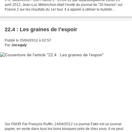
J.-L. Mélenchon - 20h France 2 - 23.04.12 par lepartidegauche Lundi 23
avril 2012, Jean-Luc Mélenchon était l’invité du journal de “20 heures” sur
France 2 sur les résultats du 1er tour. Il a appelé à utiliser le bulletin
Hollande le 6 mai pour tourner...
22.4 : Les graines de l’espoir
Publié le 25/04/2012 à 02:57
Par
Jocegaly
Sur FAKIR Par François Ruffin, 24/04/2012 Le journal Fakir est un journal
papier, en vente dans tous les bons kiosques près de chez vous. Il ne peut