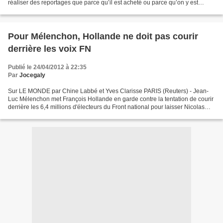
réaliser des reportages que parce qu’il est acheté ou parce qu’on y est
abonné ! L’ignoraient-ils, ces...
Pour Mélenchon, Hollande ne doit pas courir
derrière les voix FN
Publié le 24/04/2012 à 22:35
Par
Jocegaly
Sur LE MONDE par Chine Labbé et Yves Clarisse PARIS (Reuters) - Jean-
Luc Mélenchon met François Hollande en garde contre la tentation de courir
derrière les 6,4 millions d'électeurs du Front national pour laisser Nicolas
Sarkozy, dont le camp va selon...