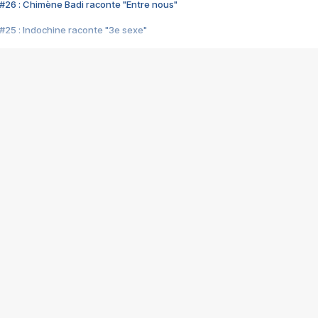
#26 : Chimène Badi raconte "Entre nous"
#25 : Indochine raconte "3e sexe"
#24 : Zaho raconte "C'est chelou"
#23 : Patrick Bruel raconte "Au café des délices"
#22 : Kyo raconte "Le chemin"
#21 : Nolwenn Leroy raconte "Cassé"
#20 : Patrick Hernandez raconte "Born to be alive"
#19 : Lorie raconte "Près de moi"
#18 : Michael Jones raconte "A nos actes manqués" (avec Jean-Jacque
#17 : Khaled raconte "Aïcha"
#16 : Corneille raconte "Parce qu'on vient de loin"
#15 : Indochine raconte "L'aventurier"
14 : Lorie raconte "Sur un air latino"