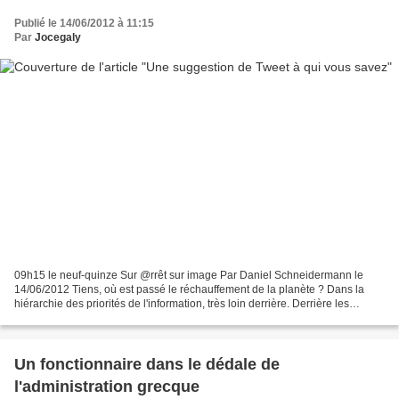
Publié le 14/06/2012 à 11:15
Par
Jocegaly
09h15 le neuf-quinze Sur @rrêt sur image Par Daniel Schneidermann le
14/06/2012 Tiens, où est passé le réchauffement de la planète ? Dans la
hiérarchie des priorités de l'information, très loin derrière. Derrière les
élections grecques, la crise qui gagne...
Un fonctionnaire dans le dédale de
l'administration grecque