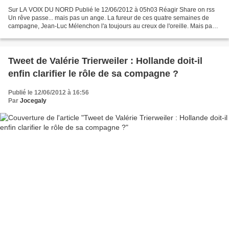
Sur LA VOIX DU NORD Publié le 12/06/2012 à 05h03 Réagir Share on rss
Un rêve passe... mais pas un ange. La fureur de ces quatre semaines de
campagne, Jean-Luc Mélenchon l'a toujours au creux de l'oreille. Mais pas
que... Car, au-delà des chausse-trappes...
Tweet de Valérie Trierweiler : Hollande doit-il
enfin clarifier le rôle de sa compagne ?
Publié le 12/06/2012 à 16:56
Par
Jocegaly