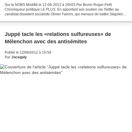
Sur le NOBS Modifié le 12-06-2012 à 16h53 Par Bruno Roger-Petit
Chroniqueur politique LE PLUS. En apportant son soutien via Twitter au
candidat dissident socialiste Olivier Falorni, qui menace de battre Ségolène
Royal aux législatives, Valérie Trierweiler...
Juppé tacle les «relations sulfureuses» de
Mélenchon avec des antisémites
Publié le 12/06/2012 à 15:58
Par
Jocegaly