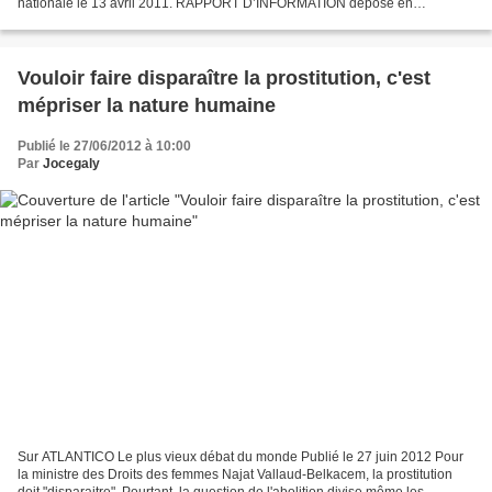
nationale le 13 avril 2011. RAPPORT D’INFORMATION déposé en
application de l’article 145 du Règlement PAR LA COMMISSION DES LOIS
CONSTITUTIONNELLES,...
Vouloir faire disparaître la prostitution, c'est
mépriser la nature humaine
Publié le 27/06/2012 à 10:00
Par
Jocegaly
Sur ATLANTICO Le plus vieux débat du monde Publié le 27 juin 2012 Pour
la ministre des Droits des femmes Najat Vallaud-Belkacem, la prostitution