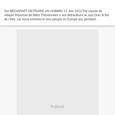
Sur MEDIAPART DETRUIRE UN HOMME! 21 Juin 2012 Par claude de
villepin Réponse de Mikis Théodorakis à ses détracteurs Je suis Grec et fier
de l’être, car nous sommes le seul peuple en Europe qui, pendant
l’occupation allemande (1941-1944), non seulement...
Publicité