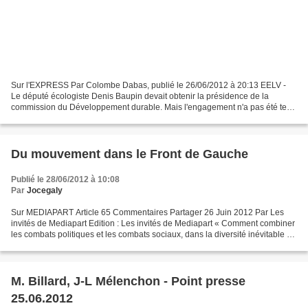
Sur l'EXPRESS Par Colombe Dabas, publié le 26/06/2012 à 20:13 EELV -
Le député écologiste Denis Baupin devait obtenir la présidence de la
commission du Développement durable. Mais l'engagement n'a pas été tenu
par le PS. reuters Depuis plusieurs jours,...
Du mouvement dans le Front de Gauche
Publié le 28/06/2012 à 10:08
Par
Jocegaly
Sur MEDIAPART Article 65 Commentaires Partager 26 Juin 2012 Par Les
invités de Mediapart Edition : Les invités de Mediapart « Comment combiner
les combats politiques et les combats sociaux, dans la diversité inévitable et
enrichissante de ceux-ci ? Comment...
M. Billard, J-L Mélenchon - Point presse
25.06.2012