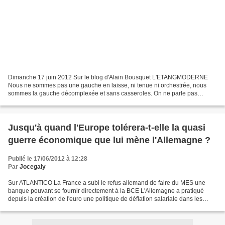
Dimanche 17 juin 2012 Sur le blog d'Alain Bousquet L'ETANGMODERNE
Nous ne sommes pas une gauche en laisse, ni tenue ni orchestrée, nous
sommes la gauche décomplexée et sans casseroles. On ne parle pas
redressement, ni productif ni moral, on parle de donner…...
Jusqu'à quand l'Europe tolérera-t-elle la quasi
guerre économique que lui mène l'Allemagne ?
Publié le 17/06/2012 à 12:28
Par
Jocegaly
Sur ATLANTICO La France a subi le refus allemand de faire du MES une
banque pouvant se fournir directement à la BCE L'Allemagne a pratiqué
depuis la création de l'euro une politique de déflation salariale dans les
emplois manufacturiers ce qui l’a conduit...