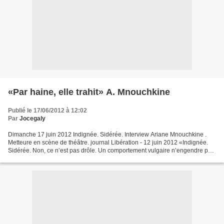
«Par haine, elle trahit» A. Mnouchkine
Publié le 17/06/2012 à 12:02
Par
Jocegaly
Dimanche 17 juin 2012 Indignée. Sidérée. Interview Ariane Mnouchkine .
Metteure en scène de théâtre. journal Libération - 12 juin 2012 «Indignée.
Sidérée. Non, ce n’est pas drôle. Un comportement vulgaire n’engendre pas
forcément un vaudeville. C’est...