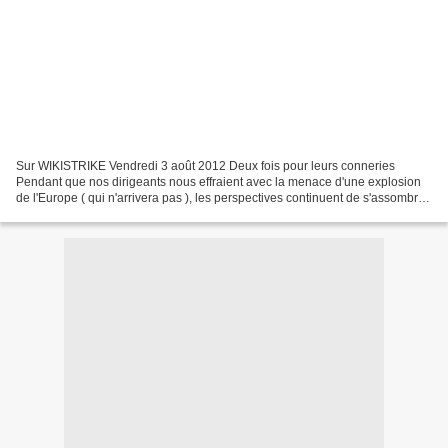
Sur WIKISTRIKE Vendredi 3 août 2012 Deux fois pour leurs conneries
Pendant que nos dirigeants nous effraient avec la menace d'une explosion
de l'Europe ( qui n'arrivera pas ), les perspectives continuent de s'assombrir
et les « plans de sauvetage » s'accumulent...