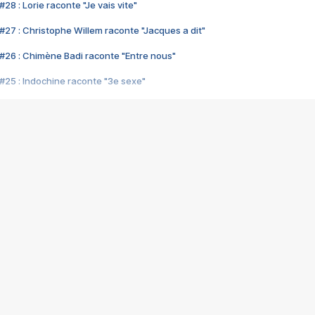
28 : Lorie raconte "Je vais vite"
#27 : Christophe Willem raconte "Jacques a dit"
#26 : Chimène Badi raconte "Entre nous"
#25 : Indochine raconte "3e sexe"
#24 : Zaho raconte "C'est chelou"
#23 : Patrick Bruel raconte "Au café des délices"
#22 : Kyo raconte "Le chemin"
#21 : Nolwenn Leroy raconte "Cassé"
#20 : Patrick Hernandez raconte "Born to be alive"
#19 : Lorie raconte "Près de moi"
#18 : Michael Jones raconte "A nos actes manqués" (avec Jean-Jacque
#17 : Khaled raconte "Aïcha"
#16 : Corneille raconte "Parce qu'on vient de loin"