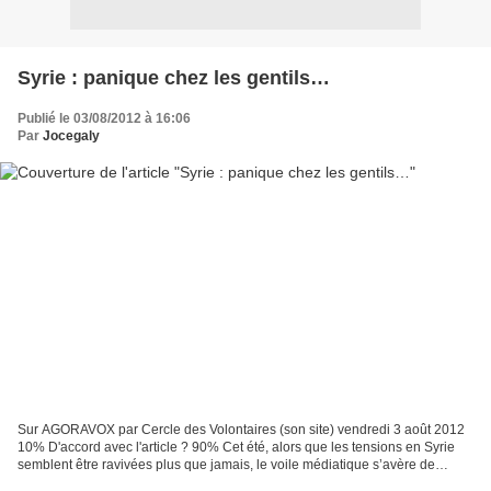
Syrie : panique chez les gentils…
Publié le 03/08/2012 à 16:06
Par
Jocegaly
Sur AGORAVOX par Cercle des Volontaires (son site) vendredi 3 août 2012
10% D'accord avec l'article ? 90% Cet été, alors que les tensions en Syrie
semblent être ravivées plus que jamais, le voile médiatique s’avère de
moins en moins efficace pour cacher...