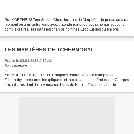
Sur MORPHEUS Tom Sutter : Chers lecteurs de Morphéus, je pense qu’à un
moment ou à un autre vous avez entendu parler de ces schémas souvent
complexes réalisés dans les champs nommés Crop Circles ou encore
agrophyphes littéralement « dessins des champs...
LES MYSTÈRES DE TCHERNOBYL
Publié le 03/08/2012 à 16:42
Par
Jocegaly
Sur MORPHEUS Beaucoup d’énigmes relatives à la catastrophe de
Tchernobyl demeurent inexpliquées et inexplicables. Le Professeur Georges
Lochak président de la Fondation Louis de Broglie (Paris) en aborde
certaines : Beaucoup d’énigmes relatives à la catastrophe...