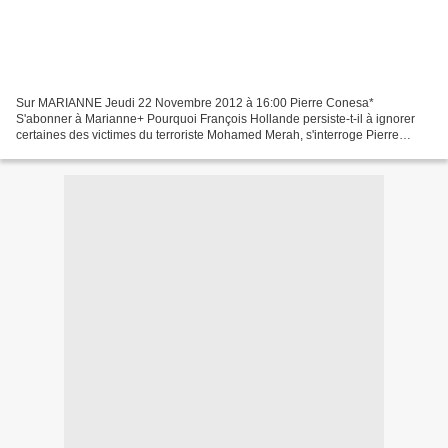
Sur MARIANNE Jeudi 22 Novembre 2012 à 16:00 Pierre Conesa*
S'abonner à Marianne+ Pourquoi François Hollande persiste-t-il à ignorer
certaines des victimes du terroriste Mohamed Merah, s'interroge Pierre
Conesa, chercheur associé à l'Institut de Relations...