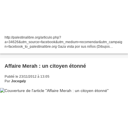
http://palestinalibre.org/articulo.php?
a=34626&utm_source=facebook&utm_medium=recomendar&utm_campaig
n=facebook_to_palestinalibre.org Gaza vista por sus niños (Dibujos
censurados en Estados Unidos) Según notificaciones de MECA: Berkeley,
CA El Museo de...
Affaire Merah : un citoyen étonné
Publié le 23/11/2012 à 13:05
Par
Jocegaly