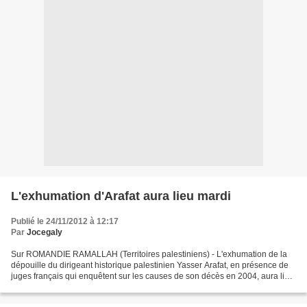
L'exhumation d'Arafat aura lieu mardi
Publié le 24/11/2012 à 12:17
Par
Jocegaly
Sur ROMANDIE RAMALLAH (Territoires palestiniens) - L'exhumation de la
dépouille du dirigeant historique palestinien Yasser Arafat, en présence de
juges français qui enquêtent sur les causes de son décès en 2004, aura lieu
mardi, a annoncé samedi la commission...