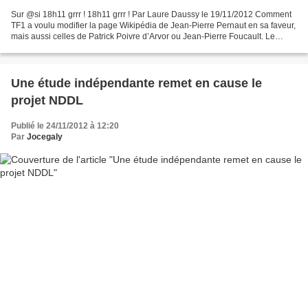
Sur @si 18h11 grrr ! 18h11 grrr ! Par Laure Daussy le 19/11/2012 Comment
TF1 a voulu modifier la page Wikipédia de Jean-Pierre Pernaut en sa faveur,
mais aussi celles de Patrick Poivre d’Arvor ou Jean-Pierre Foucault. Le
journaliste Jean-Marc Manach fait...
Une étude indépendante remet en cause le
projet NDDL
Publié le 24/11/2012 à 12:20
Par
Jocegaly