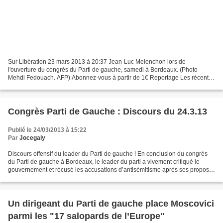
Sur Libération 23 mars 2013 à 20:37 Jean-Luc Melenchon lors de
l'ouverture du congrès du Parti de gauche, samedi à Bordeaux. (Photo
Mehdi Fedouach. AFP) Abonnez-vous à partir de 1€ Reportage Les récentes
déclarations de Jean-Luc Mélenchon sur la monnaie...
Congrès Parti de Gauche : Discours du 24.3.13
Publié le 24/03/2013 à 15:22
Par
Jocegaly
Discours offensif du leader du Parti de gauche ! En conclusion du congrès
du Parti de gauche à Bordeaux, le leader du parti a vivement critiqué le
gouvernement et récusé les accusations d’antisémitisme après ses propos
rapportés sur Pierre Moscovici qui...
Un dirigeant du Parti de gauche place Moscovici
parmi les "17 salopards de l’Europe"