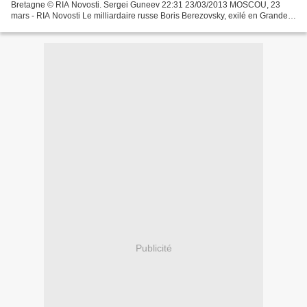
Bretagne © RIA Novosti. Sergei Guneev 22:31 23/03/2013 MOSCOU, 23
mars - RIA Novosti Le milliardaire russe Boris Berezovsky, exilé en Grande-
Bretagne depuis 2003, est décédé samedi...
Publicité