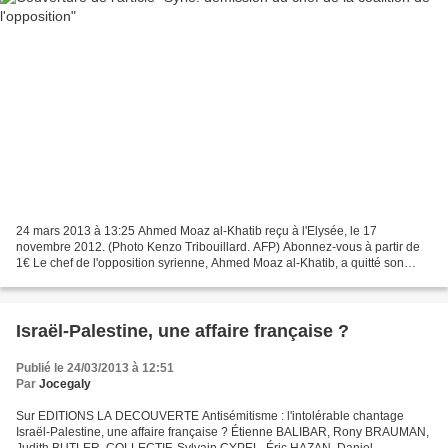
24 mars 2013 à 13:25 Ahmed Moaz al-Khatib reçu à l'Elysée, le 17
novembre 2012. (Photo Kenzo Tribouillard. AFP) Abonnez-vous à partir de
1€ Le chef de l'opposition syrienne, Ahmed Moaz al-Khatib, a quitté son
poste à la tête de la Coalition nationale,...
Israël-Palestine, une affaire française ?
Publié le 24/03/2013 à 12:51
Par
Jocegaly
Sur EDITIONS LA DECOUVERTE Antisémitisme : l'intolérable chantage
Israël-Palestine, une affaire française ? Étienne BALIBAR, Rony BRAUMAN,