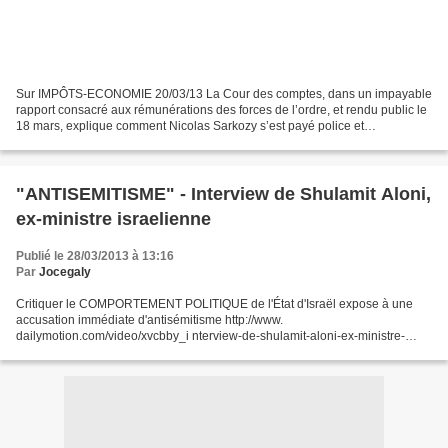
Sur IMPÔTS-ECONOMIE 20/03/13 La Cour des comptes, dans un impayable
rapport consacré aux rémunérations des forces de l’ordre, et rendu public le
18 mars, explique comment Nicolas Sarkozy s’est payé police et
gendarmerie. En 150 pages, les magistrats démontrent...
"ANTISEMITISME" - Interview de Shulamit Aloni,
ex-ministre israelienne
Publié le 28/03/2013 à 13:16
Par
Jocegaly
Critiquer le COMPORTEMENT POLITIQUE de l'État d'Israël expose à une
accusation immédiate d'antisémitisme http://www.
dailymotion.com/video/xvcbby_i nterview-de-shulamit-aloni-ex-ministre-
israelienne_animals#from=embediframe … Interview de Shulamit Aloni,...