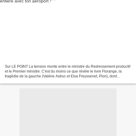
Sur LE POINT La tension monte entre le ministre du Redressement productif
et le Premier ministre. C'est du moins ce que révèle le livre Florange, la
tragédie de la gauche (Valérie Astruc et Elsa Freyssenet, Plon), dont
L'Express publie mercredi les bonnes...