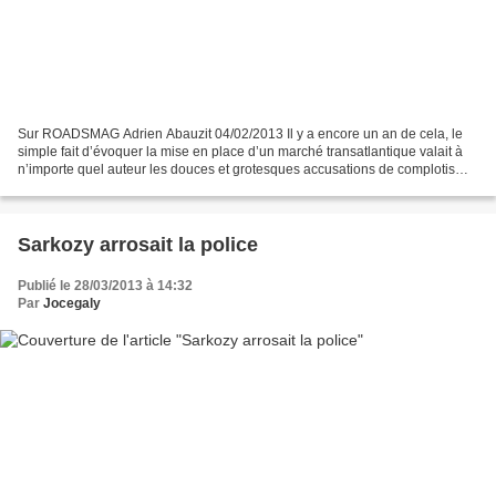
Sur ROADSMAG Adrien Abauzit 04/02/2013 Il y a encore un an de cela, le
simple fait d’évoquer la mise en place d’un marché transatlantique valait à
n’importe quel auteur les douces et grotesques accusations de complotisme.
Et pour cause : tout ce qui est...
Sarkozy arrosait la police
Publié le 28/03/2013 à 14:32
Par
Jocegaly