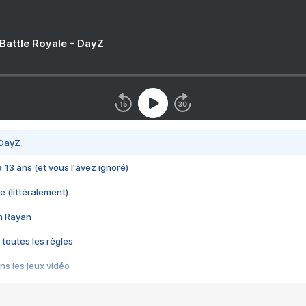
 Battle Royale - DayZ
 DayZ
 a 13 ans (et vous l'avez ignoré)
e (littéralement)
im Rayan
 toutes les règles
s les jeux vidéo
us choquant de Rockstar ? - Le scandale BULLY