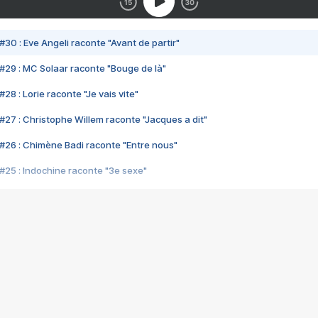
#30 : Eve Angeli raconte "Avant de partir"
#29 : MC Solaar raconte "Bouge de là"
28 : Lorie raconte "Je vais vite"
#27 : Christophe Willem raconte "Jacques a dit"
#26 : Chimène Badi raconte "Entre nous"
#25 : Indochine raconte "3e sexe"
#24 : Zaho raconte "C'est chelou"
#23 : Patrick Bruel raconte "Au café des délices"
#22 : Kyo raconte "Le chemin"
#21 : Nolwenn Leroy raconte "Cassé"
#20 : Patrick Hernandez raconte "Born to be alive"