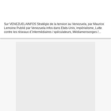
Sur VENEZUELAINFOS Stratégie de la tension au Venezuela, par Maurice
Lemoine Publié par Venezuela infos dans Etats-Unis, impérialisme, Lutte
contre les réseaux d´intermédiaires / spéculateurs, Médiamensonges /
désinformation / propagande 20 février 2014...