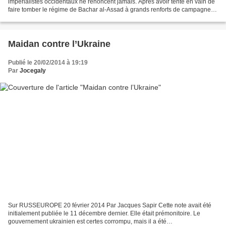
impérialistes occidentaux ne renoncent jamais. Après avoir tenté en vain de
faire tomber le régime de Bachar al-Assad à grands renforts de campagnes
médiatiques mensongères et de livraisons...
Maidan contre l’Ukraine
Publié le 20/02/2014 à 19:19
Par
Jocegaly
Sur RUSSEUROPE 20 février 2014 Par Jacques Sapir Cette note avait été
initialement publiée le 11 décembre dernier. Elle était prémonitoire. Le
gouvernement ukrainien est certes corrompu, mais il a été