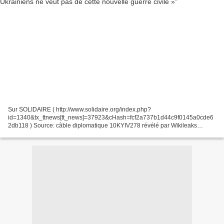
Sur SOLIDAIRE ( http://www.solidaire.org/index.php?
id=1340&tx_ttnews[tt_news]=37923&cHash=fcf2a737b1d44c9f0145a0cde6
2db118 ) Source: câble diplomatique 10KYIV278 révélé par Wikileaks
http://www.cablegatesearch.net/cable.php?
id=10KYIV278&q=elections+ukraine...