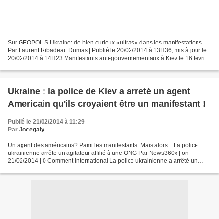
Sur GEOPOLIS Ukraine: de bien curieux «ultras» dans les manifestations
Par Laurent Ribadeau Dumas | Publié le 20/02/2014 à 13H36, mis à jour le
20/02/2014 à 14H23 Manifestants anti-gouvernementaux à Kiev le 16 février
2014. © Reuters - Gleb Garanich Des...
Ukraine : la police de Kiev a arreté un agent
Americain qu'ils croyaient être un manifestant !
Publié le 21/02/2014 à 11:29
Par
Jocegaly
Un agent des américains? Pami les manifestants. Mais alors... La police
ukrainienne arrête un agitateur affilié à une ONG Par News360x | on
21/02/2014 | 0 Comment International La police ukrainienne a arrêté un
homme portant sur lui des papiers montrant...