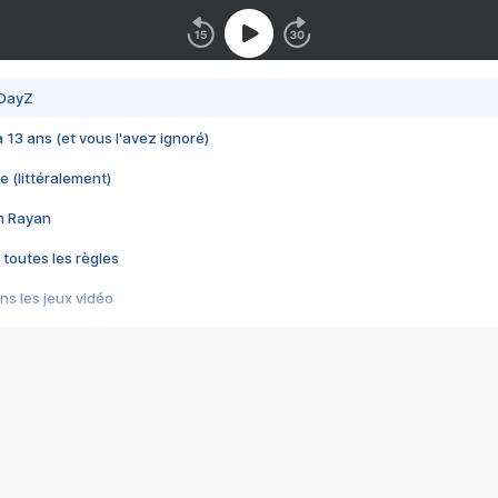
 DayZ
 a 13 ans (et vous l'avez ignoré)
e (littéralement)
im Rayan
 toutes les règles
s les jeux vidéo
us choquant de Rockstar ? - Le scandale BULLY
e plus moche de Steam
du RÊVE tourne au CAUCHEMAR
pendant 8 heures