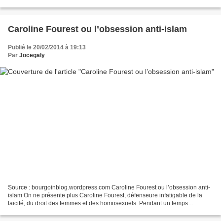
démocratiquement élu, et nul n’a contesté cette élection....
Caroline Fourest ou l’obsession anti-islam
Publié le 20/02/2014 à 19:13
Par
Jocegaly
Source : bourgoinblog.wordpress.com Caroline Fourest ou l’obsession anti-
islam On ne présente plus Caroline Fourest, défenseure infatigable de la
laïcité, du droit des femmes et des homosexuels. Pendant un temps
responsable du Centre gay et lesbien de...