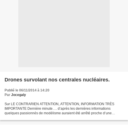
Drones survolant nos centrales nucléaires.
Publié le 06/11/2014 à 14:20
Par
Jocegaly
Sur LE CONTRARIEN ATTENTION, ATTENTION, INFORMATION TRÈS
IMPORTANTE Dernière minute…. d’après les dernières informations
quelques passionnés de modélisme auraient été arrêté proche d’une
centrale avec un ou deux drone(s) à la main… je reste plus que sceptique!...