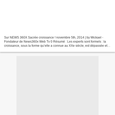
Sur NEWS 360X Sacrée croissance ! novembre 5th, 2014 | by Mickael -
Fondateur de News360x Web Tv 0 Résumé : Les experts sont formels : la
croissance, sous la forme qu’elle a connue au XXe siècle, est dépassée et
ne reviendra pas. Marie-Monique Robin s’intéresse,...