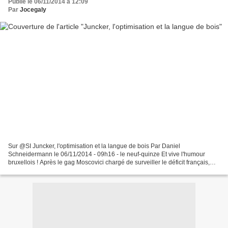
Publié le 06/11/2014 à 12:09
Par
Jocegaly
Sur @SI Juncker, l'optimisation et la langue de bois Par Daniel
Schneidermann le 06/11/2014 - 09h16 - le neuf-quinze Et vive l'humour
bruxellois ! Après le gag Moscovici chargé de surveiller le déficit français,
voici le feuilleton Juncker, nouveau président...