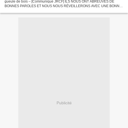
gueule de bois – [Communiqué JRCF] ILS NOUS ONT ABREUVÉS DE
BONNES PAROLES ET NOUS NOUS RÉVEILLERONS AVEC UNE BONNE
GUEULE DE BOIS… Où étaient-ils quand Gaza se faisait bombarder...
Publicité