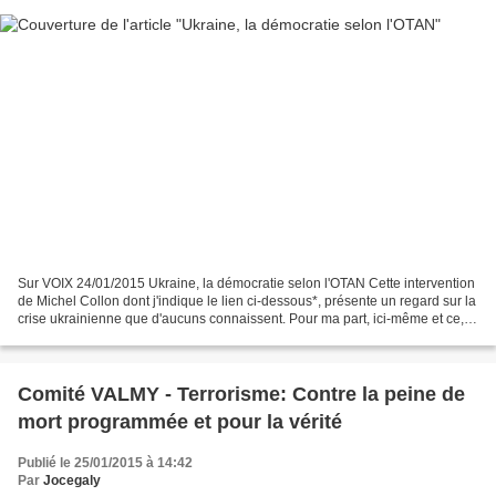
Sur VOIX 24/01/2015 Ukraine, la démocratie selon l'OTAN Cette intervention
de Michel Collon dont j'indique le lien ci-dessous*, présente un regard sur la
crise ukrainienne que d'aucuns connaissent. Pour ma part, ici-même et ce,
depuis décembre 2013, j'ai...
Comité VALMY - Terrorisme: Contre la peine de
mort programmée et pour la vérité
Publié le 25/01/2015 à 14:42
Par
Jocegaly