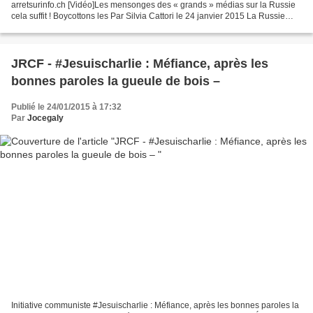
arretsurinfo.ch [Vidéo]Les mensonges des « grands » médias sur la Russie
cela suffit ! Boycottons les Par Silvia Cattori le 24 janvier 2015 La Russie
contre les Charlie ? Arrestations contre...
JRCF - #Jesuischarlie : Méfiance, après les
bonnes paroles la gueule de bois –
Publié le 24/01/2015 à 17:32
Par
Jocegaly
Initiative communiste #Jesuischarlie : Méfiance, après les bonnes paroles la