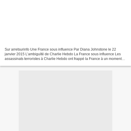
Sur arretsurinfo Une France sous influence Par Diana Johnstone le 22
janvier 2015 L’ambiguïté de Charlie Hebdo La France sous influence Les
assassinats terroristes à Charlie Hebdo ont frappé la France à un moment
où elle a un gouvernement impopulaire...