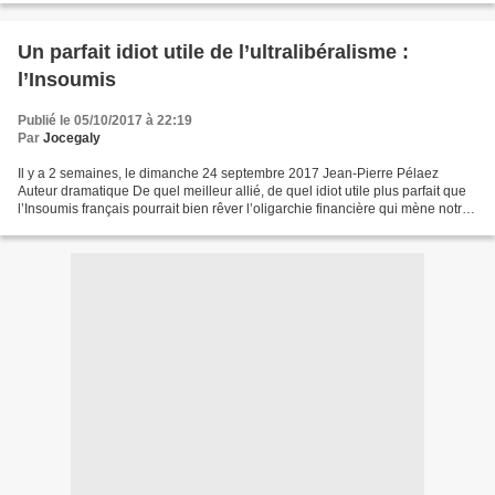
Un parfait idiot utile de l’ultralibéralisme :
l’Insoumis
Publié le 05/10/2017 à 22:19
Par
Jocegaly
Il y a 2 semaines, le dimanche 24 septembre 2017 Jean-Pierre Pélaez
Auteur dramatique De quel meilleur allié, de quel idiot utile plus parfait que
l’Insoumis français pourrait bien rêver l’oligarchie financière qui mène notre
pays ? La meilleure preuve...