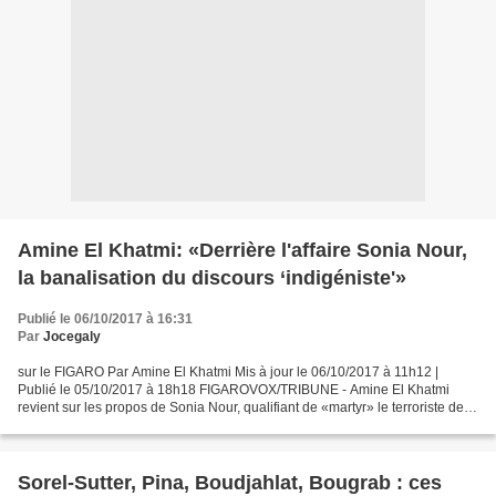
Amine El Khatmi: «Derrière l'affaire Sonia Nour,
la banalisation du discours ‘indigéniste'»
Publié le 06/10/2017 à 16:31
Par
Jocegaly
sur le FIGARO Par Amine El Khatmi Mis à jour le 06/10/2017 à 11h12 |
Publié le 05/10/2017 à 18h18 FIGAROVOX/TRIBUNE - Amine El Khatmi
revient sur les propos de Sonia Nour, qualifiant de «martyr» le terroriste de
Marseille. Un discours «islamo-indigéniste»...
Sorel-Sutter, Pina, Boudjahlat, Bougrab : ces