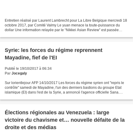
Entretien réalisé par Laurent Lambrecht pour La Libre Belgique mercredi 18
octobre 2017, par Comité Valmy Le yuan menace la toute-puissance du
dollar Une information relayée par le “Nikkei Asian Review” est passée
relativement inaper çue bien qu’elle...
Syrie: les forces du régime reprennent
Mayadine, fief de l'EI
Publié le 19/10/2017 à 06:34
Par
Jocegaly
Sur lorientlejour AFP 14/10/2017 Les forces du régime syrien ont "repris le
contrôle" samedi de Mayadine, l'un des derniers bastions du groupe Etat
islamique (EI) dans l'est de la Syrie, a annoncé l'agence officielle Sana.
Appuyées par les frappes de...
Élections régionales au Venezuela : large
victoire du chavisme et… nouvelle défaite de la
droite et des médias