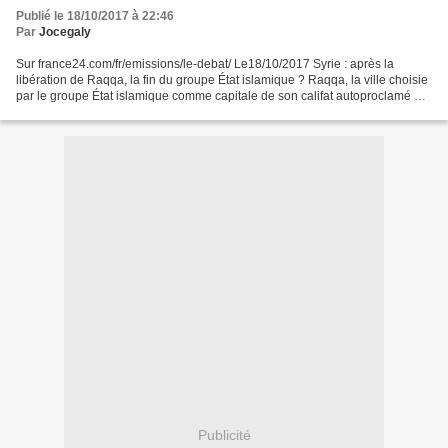
Publié le 18/10/2017 à 22:46
Par
Jocegaly
Sur france24.com/fr/emissions/le-debat/ Le18/10/2017 Syrie : après la
libération de Raqqa, la fin du groupe État islamique ? Raqqa, la ville choisie
par le groupe État islamique comme capitale de son califat autoproclamé est
tombée partiellement ce mardi....
Publicité