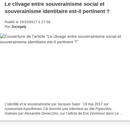
Le clivage entre souverainisme social et
souverainisme identitaire est-il pertinent ?
Publié le 19/10/2017 à 17:56
Par
Jocegaly
L’identité et le souverainisme par Jacques Sapir · 19 mai 2017 sur
russeurope.hypotheses J’ai donnée une interview au site FigaroVox,
réalisée par Alexandre Devecchio, sur l’article de Eric Zemmour dans Le
Figaro-Magazine, le souverainisme, et au-delà...