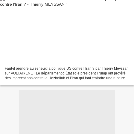
Faut-il prendre au sérieux la politique US contre l’Iran ? par Thierry Meyssan
sur VOLTAIRENET Le département d’État et le président Trump ont proféré
des imprécations contre le Hezbollah et l’Iran qui font craindre une rupture
de l’accord 5+1. Mais pour...