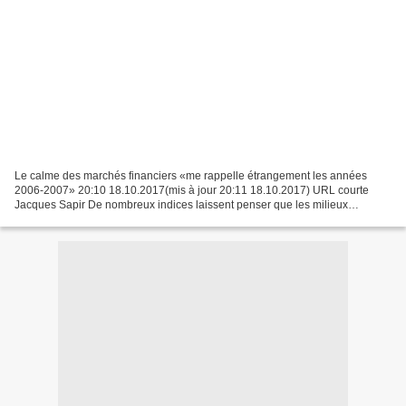
Le calme des marchés financiers «me rappelle étrangement les années
2006-2007» 20:10 18.10.2017(mis à jour 20:11 18.10.2017) URL courte
Jacques Sapir De nombreux indices laissent penser que les milieux
financiers se préparent à une nouvelle crise. Qu’en...