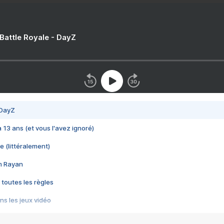
 Battle Royale - DayZ
 DayZ
 a 13 ans (et vous l'avez ignoré)
e (littéralement)
im Rayan
 toutes les règles
s les jeux vidéo
us choquant de Rockstar ? - Le scandale BULLY