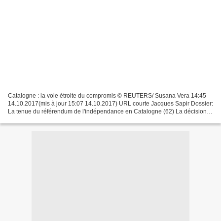
Catalogne : la voie étroite du compromis © REUTERS/ Susana Vera 14:45
14.10.2017(mis à jour 15:07 14.10.2017) URL courte Jacques Sapir Dossier:
La tenue du référendum de l'indépendance en Catalogne (62) La décision
de M. Carles Puigdemont, le Premier-ministre...