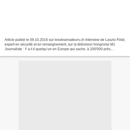
Article publié le 09.10.2016 sur lesobservateurs.ch Interview de Laszlo Földi,
expert en sécurité et en renseignement, sur la télévision hongroise M1
Journaliste : Y a-t-il quelqu’un en Europe qui sache, à 200'000 près,
combien il y a de migrants sur...