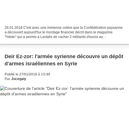
26.01.2018 C'est avec une immense colère que la Confédération paysanne
a découvert aujourd'hui le montage financier décrit dans le magazine
"l'ebdo" qui a permis à Lactalis de cacher 2 milliards d'euros au
Luxembourg. Alors que les paysans qui livrent...
Deir Ez-zor: l'armée syrienne découvre un dépôt
d'armes israéliennes en Syrie
Publié le 27/01/2018 à 13:49
Par
Jocegaly