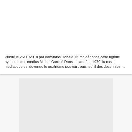
Publié le 26/01/2018 par danyinfos Donald Trump dénonce cette rigidité
hypocrite des médias Michel Garroté Dans les années 1970, la caste
médiatique est devenue le quatrième pouvoir ; puis, au fil des décennies,
elle est même devenue le premier pouvoir....