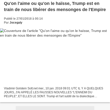
Qu'on l'aime ou qu'on le haïsse, Trump est en
train de nous libérer des mensonges de l'Empire
Publié le 27/01/2018 à 00:14
Par
Jocegaly
Vladimir Golstein Sott.net mer., 10 jan. 2018 09:01 UTC IL Y A QUELQUES
JOURS, J'AI APPELÉ LES FAUSSES NOUVELLES "L'ENNEMI DU
PEUPLE", ET ELLES LE SONT. Trump et l'art subtil de la dialectique
Alexandre Blok, un Russe d'une remarquable intelligence et...