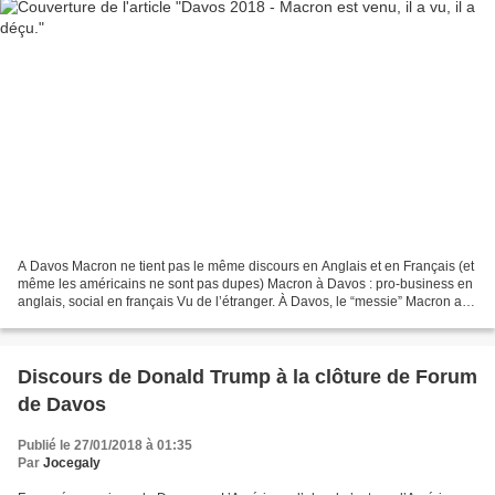
A Davos Macron ne tient pas le même discours en Anglais et en Français (et
même les américains ne sont pas dupes) Macron à Davos : pro-business en
anglais, social en français Vu de l’étranger. À Davos, le “messie” Macron a
un peu trop fait durer le plaisir...
Discours de Donald Trump à la clôture de Forum
de Davos
Publié le 27/01/2018 à 01:35
Par
Jocegaly