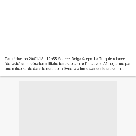
Par: rédaction 20/01/18 - 12h55 Source: Belga © epa. La Turquie a lancé
"de facto" une opération militaire terrestre contre l'enclave d'Afrine, tenue par
une milice kurde dans le nord de la Syrie, a affirmé samedi le président turc
Recep Tayyip Erdogan....