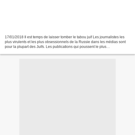
17/01/2018 Il est temps de laisser tomber le tabou juif Les journalistes les
plus virulents et les plus obsessionnels de la Russie dans les médias sont
pour la plupart des Juifs. Les publications qui poussent le plus
énergiquement ces écrivains sont TOUS...