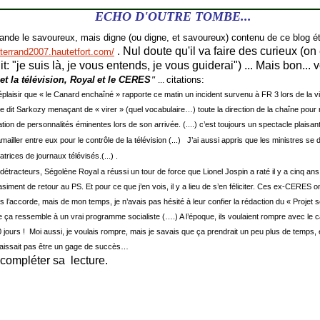
ECHO D'OUTRE TOMBE...
de le savoureux, mais digne (ou digne, et savoureux) contenu de ce blog ét
.
Nul doute qu'il va faire des curieux (o
tterrand2007.hautetfort.com/
t: "je suis là, je vous entends, je vous guiderai") ... Mais bon... v
et la télévision, Royal
et le
CERES
"
...
citations:
plaisir que « le Canard enchaîné » rapporte ce matin un incident survenu à FR 3 lors de la v
e dit Sarkozy menaçant de « virer » (quel vocabulaire…) toute la direction de la chaîne pour 
tion de personnalités éminentes lors de son arrivée. (....) c’est toujours un spectacle plaisant
mailler entre eux pour le contrôle de la télévision (...) J’ai aussi appris que les ministres se
trices de journaux télévisés.(...) .
 détracteurs, Ségolène Royal a réussi un tour de force
que Lionel Jospin a raté il y a cinq 
siment de retour au PS. Et pour ce que j’en vois, il y a lieu de s’en féliciter. Ces ex-CERES o
l’accorde, mais de mon temps, je n’avais pas hésité à leur confier la rédaction du « Projet s
 ça ressemble à un vrai programme socialiste (….) A l’époque, ils voulaient rompre avec le c
jours ! Moi aussi, je voulais rompre, mais je savais que ça prendrait un peu plus de temps, e
aissait pas être un gage de succès…
 compléter sa lecture.