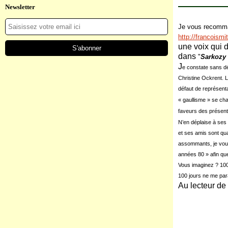
Newsletter
Je vous recomman
http://francoismi
une voix qui di
dans
"
Sarkozy 
J
e constate sans dé
Christine Ockrent. L
défaut de
représenta
« gaullisme » se cha
faveurs des présenta
N’en déplaise à ses
et ses amis sont qua
assommants, je vous 
années 80 » afin que
Vous imaginez ? 100 
100 jours ne me par
Au lecteur de