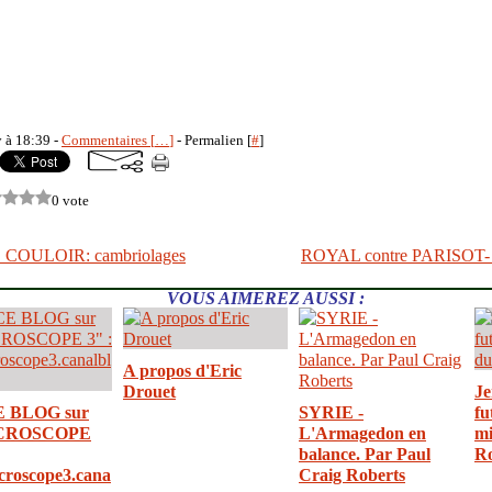
y à 18:39 -
Commentaires [
…
]
- Permalien [
#
]
0 vote
COULOIR: cambriolages
ROYAL contre PARISOT- F
VOUS AIMEREZ AUSSI :
A propos d'Eric
Drouet
Je
E BLOG sur
SYRIE -
fu
CROSCOPE
L'Armagedon en
mi
balance. Par Paul
R
croscope3.cana
Craig Roberts