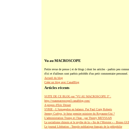
Vu au MACROSCOPE
Petite revue de presse ( et de blogs ) dont les articles - parfois peu connus
d'ici et d'ailleurs sont parfois précédés d'un petit commentaire personnel.
Accueil du blog
Créer un blog avec CanalBlog
Articles récents
SUITE DE CE BLOG sur "VU AU MACROSCOPE 3" :
http://vuaumacroscope3.canalblog.com/
A propos d'Eric Drouet
SYRIE - L'Armagedon en balance. Par Paul Craig Roberts
Jeremy Corbyn, le futur premier ministre du Royaume-Uni ?
L’administration Trump et l’Iran - par Thierry MEYSSAN
Le socialisme chinois et le mythe de la « fin de l’Histoire » - Bruno G
Le journal Libération : Temple médiatique français de la pédophilie