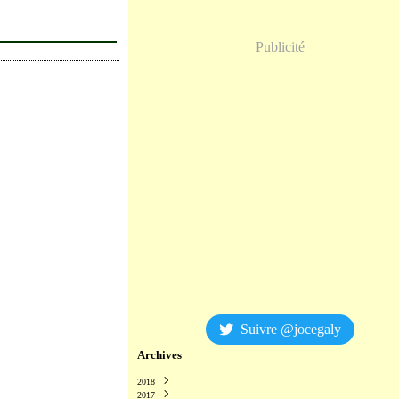
Publicité
Suivre @jocegaly
Archives
2018
2017
Décembre
(2)