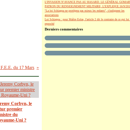
L’INVASION N’AVANCE PAS AU HASARD. LE GÉNÉRAL GOMAR
PATRON DU RENSEIGNEMENT MILITAIRE, L’EXPLIQUE.16/9/201
"La loi Schiappa ne protégera pas mieux les enfants", s'indignent les
associations
Loi Schiappa : pour Maître Eolas, l'article 2 dit le contraire de ce qui lui 
reproché
Derniers commentaires
.E.E. du 17 Mars
remy Corbyn, le
tur premier
nistre du
oyaume-Uni ?