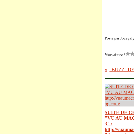
Posté par Jocegal
Vous aimez ?
"BUZZ" DE 
SUITE DE C
"VU AU MA
3" :
http://vuauma