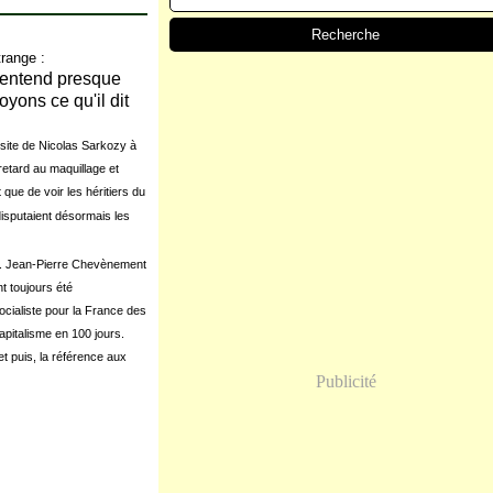
range :
n entend presque
oyons ce qu'il dit
isite de Nicolas Sarkozy à
retard au maquillage et
 que de voir les héritiers du
 disputaient désormais les
ans. Jean-Pierre Chevènement
nt toujours été
ocialiste pour la France des
apitalisme en 100 jours.
t puis, la référence aux
Publicité