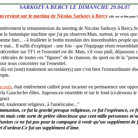
SARKOZY A BERCY LE DIMANCHE 29.04.07
 revient sur le meeting de Nicolas Sarkozy à Bercy
(clic sur ce lien pour l
ttentivement la retransmission du meeting de Nicolas Sarkozy à Bercy.Je 
r la fantastique machine que j'ai pu observer.Mais, surtout, je veux qu
omme hier... - à feuilleter le bottin mondain des innombrables
people
qui
mai... Il suffit d'expliquer - une fois - que l'équipage réuni ressemblait
décembre sur TF1 et l'essentiel est dit. Mais, s'il vous plaît, dépassons 
e ridicules de toutes ces "figures" de la chanson, du sport ou de la "p
pour nous concentrer sur l'essentiel.
là) est (sont) totalement secondaire(s) tant c'est bien l'extraordinaire d
mpte.
scours
, était entièrement calibré pour incarner en permanence une oppo
/la Gauche/les élites. Jugeons-en ensemble et sur le fond (ci-dessous le
gras)
d, totalement religieux, à l'américaine..."
communion, ce fut la gravité presque religieuse, ce fut l’espérance, ce f
s mais cette sorte de prière silencieuse que cent mille personnes m’
 réunion ce ne fut pas pour la campagne à venir qu’un supplément de f
et d’ardeur.Ce fut un supplément d’âme
.