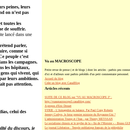
urs peines, leurs
nd on n’est pas
t toutes les
e de souffrir.
ite lancé dans une
rétend parler,
aire, comme si
 Ce peuple c’est
Vu au MACROSCOPE
, dans les campagnes.
ns les hôpitaux,
Petite revue de presse ( et de blogs ) dont les articles - parfois peu connus
 gens qui vivent, qui
d'ici et d'ailleurs sont parfois précédés d'un petit commentaire personnel.
 par leurs ambitions.
Accueil du blog
Créer un blog avec CanalBlog
it pas attention,
Articles récents
SUITE DE CE BLOG sur "VU AU MACROSCOPE 3" :
http://vuaumacroscope3.canalblog.com/
A propos d'Eric Drouet
SYRIE - L'Armagedon en balance. Par Paul Craig Roberts
ias, celui des
Jeremy Corbyn, le futur premier ministre du Royaume-Uni ?
L’administration Trump et l’Iran - par Thierry MEYSSAN
Le socialisme chinois et le mythe de la « fin de l’Histoire » - Bruno G
ité du discours, je
Le journal Libération : Temple médiatique français de la pédophilie