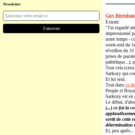
Newsletter
Guy Birenbaum
Extrait:
"J'ai regardé a
impressionné pa
notre temps - c
week-end du 1er 
réveillon du 31 
prises de parol
pathétique...), 
Tout cela (ceux-
Sarkozy qui co
Et lui seul.
Tout dans
ce di
Peuple et Royal
Sarkozy est en 
Le début, d'abor
(...) ce fut la 
applaudissement
sortit de cette
détermination 
Et, peu après...