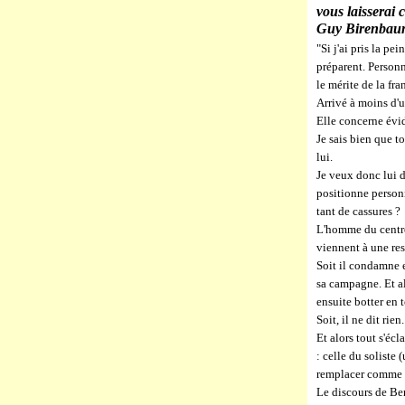
vous laisserai 
Guy Birenbau
"Si j'ai pris la pe
préparent. Personn
le mérite de la f
Arrivé à moins d'u
Elle concerne év
Je sais bien que t
lui.
Je veux donc lui d
positionne person
tant de cassures ?
L'homme du centre 
viennent à une res
Soit il condamne e
sa campagne. Et al
ensuite botter en 
Soit, il ne dit rien
Et alors tout s'éc
: celle du soliste 
remplacer comme f
Le discours de Be