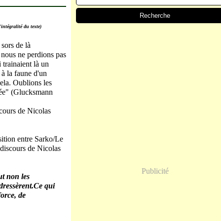
'intégralité du texte)
sors de là
e nous ne perdions pas
 trainaient là un
 à la faune d'un
cela. Oublions les
ensée" (Glucksmann
iscours de Nicolas
sition entre Sarko/Le
 discours de Nicolas
Publicité
ut non les
adressèrent.Ce qui
orce, de