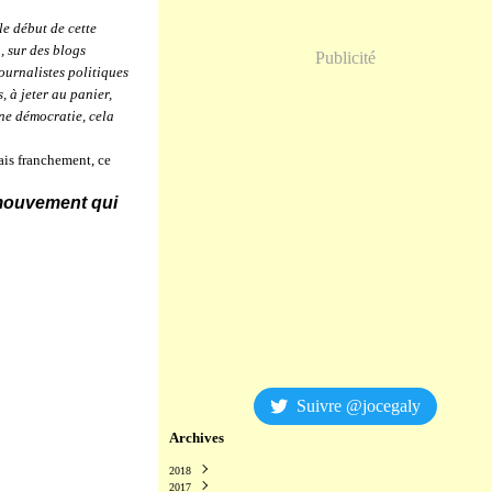
le début de cette
, sur des blogs
Publicité
ournalistes politiques
, à jeter au panier,
une démocratie, cela
Mais franchement, ce
 mouvement qui
Suivre @jocegaly
Archives
2018
2017
Décembre
(2)