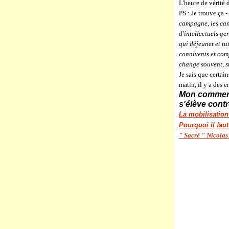
L'heure de vérité d
PS : Je trouve ça 
campagne, les cand
d'intellectuels ge
qui déjeunet et tu
connivents et comp
change souvent, s
Je sais que certai
matin, il y a des 
Mon comment
s'élève cont
La mobilisation
Pourquoi il fau
" Sacré " Nicola