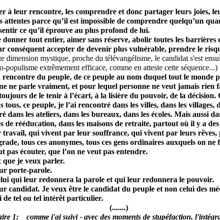
ller à leur rencontre, les comprendre et donc partager leurs joies, le
rs attentes parce qu’il est impossible de comprendre quelqu’un qua
sentir ce qu’il éprouve au plus profond de lui.
e donner tout entier, aimer sans réserve, abolir toutes les barrières e
par conséquent accepter de devenir plus vulnérable, prendre le risqu
te dimension mystique, proche du télévangélisme, le candidat s'est ensu
éo-populisme extrêmement efficace, comme en atteste cette séquence...)
 la rencontre du peuple, de ce peuple au nom duquel tout le monde p
e ne parle vraiment, et pour lequel personne ne veut jamais rien f
t toujours de le tenir à l’écart, à la lisière du pouvoir, de la décision.
s tous, ce peuple, je l’ai rencontré dans les villes, dans les villages
ré dans les ateliers, dans les bureaux, dans les écoles. Mais aussi da
s de rééducation, dans les maisons de retraite, partout où il y a des
 travail, qui vivent par leur souffrance, qui vivent par leurs rêves,
grade, tous ces anonymes, tous ces gens ordinaires auxquels on ne fa
ut pas écouter, que l’on ne veut pas entendre.
 que je veux parler.
eur porte-parole.
elui qui leur redonnera la parole et qui leur redonnera le pouvoir.
eur candidat. Je veux être le candidat du peuple et non celui des méd
 de tel ou tel intérêt particulier.
(.......)
e 1: comme j'ai suivi - avec des moments de stupéfaction, l'intégral