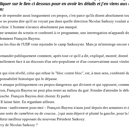
cliquer sur le lien ci dessous pour en avoir les détails et j'en viens aux
m:
ine de reprendre aussi longuement ces propos, c'est parce qu'ils disent absolument tout
e ne pourra dire qu'il ne voyait pas dans quelle direction Nicolas Sarkozy voulait a
ranchise. L'homme n'avance absolument pas masqué.
ne semaine du scrutin et confronté à ce programme, une interrogation m'apparaît do
idemment François Bayrou.
ous les élus de l'UDF vont rejoindre le camp Sarkozyste. Mais je m'interroge encore 
emander publiquement comment, après tout ce qu'il a dit, expliqué, montré, donné mê
nellement face à un discours d'un néo-populisme et d'un conservatisme aussi virule
qui s'est révélé, celui qui refuse le "bloc contre bloc", est, à mon sens, confronté d
ponsabilité historique qui le dépasse.
t attaque politiquement ces propos dangereux qui divisent et qui opposent, comme il
ors, François Bayrou ne peut plus rester au milieu du gué. Feindre d'attendre le dé
touche. François Bayrou doit choisir. Et parler.
. Il laisse faire. En regardant ailleurs.
lairera - tardivement pour moi -. François Bayrou n'aura joué depuis des semaines et 
(une sorte de
caméléon
ou de
coucou
...) qui aura dépecé et plumé la gauche, pour la 
utur meilleur opposant du nouveau Président Sarkozy.
rcy de Nicolas Sarkozy ?