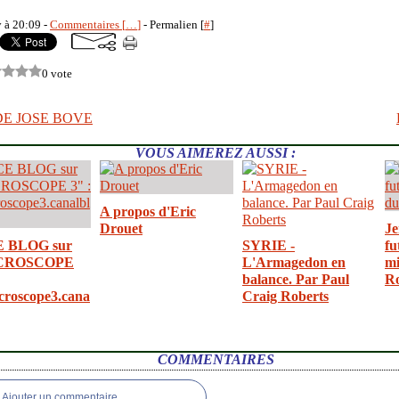
y à 20:09 -
Commentaires [
…
]
- Permalien [
#
]
0 vote
DE JOSE BOVE
VOUS AIMEREZ AUSSI :
A propos d'Eric
Drouet
Je
E BLOG sur
SYRIE -
fu
CROSCOPE
L'Armagedon en
mi
balance. Par Paul
R
croscope3.cana
Craig Roberts
COMMENTAIRES
Ajouter un commentaire