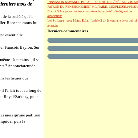
L’INVASION N’AVANCE PAS AU HASARD. LE GÉNÉRAL GOMAR
 derniers mots de
PATRON DU RENSEIGNEMENT MILITAIRE, L’EXPLIQUE.16/9/201
"La loi Schiappa ne protégera pas mieux les enfants", s'indignent les
 de la société qu'ils
associations
Loi Schiappa : pour Maître Eolas, l'article 2 dit le contraire de ce qui lui 
ller. Reconnaissons-lui
reproché
Derniers commentaires
nc essentielle.
sur François Bayrou. Sur
me - à certains -, il se
nts ? Annonciateur de
ans les heures qui
 l'a fait tout au long de
bat Royal/Sarkozy, pour
des mois qu'une partition
liquider, puis la