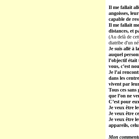
Il me fallait a
angoisses, leu
capable de res
Il me fallait m
distances, et 
(Au delà de cet
diatribe d'un n
Je suis allé à
auquel personn
l’objectif étai
vous, c’est nou
Je l’ai rencont
dans les centre
vivent par leur
Tous ces sans 
que l’on ne ve
C’est pour eux
Je veux être l
Je veux être c
Je veux être l
appareils, celui
Mon commentair