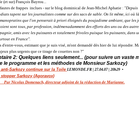
e (et sur) François Bayrou...
- fautes de frappes inclues - sur le blog dominical de Jean-Michel Aphatie : "
Depuis 
iats tapent sur les journalistes comme sur des sacs de sable. On lit même, ici où là
rmanopratins que l'on penserait à priori éloignés du poujadisme ambiant, que les j
toient sont tous, par profession, indémenadamment des efforts des uns ou des autres
agnie, amis avec les puissants et totalement frivoles puisque les puissants, dans 
urtout en France".
ns d'entre-vous, estimant que je suis visé, m'ont demandé dès hier de lui répondre. 
enjeux plus urgents que ce tirage de couettes non ?"
aire 2:
Quelques liens seulement... (pour suivre un vaste
re le programme et les méthodes de Monsieur Sarkozy)
 anti-Sarkozy continue sur la Toile
LEMONDE.FR | 27.04.07 | 20h29 •
t stopper Sarkozy (Agoravox)
s Par Nicolas Domenach, directeur adjoint de la rédaction de Marianne.