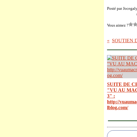
Posté par Jocegal
Vous aimez ?
SOUTIEN 
SUITE DE C
"VU AU MA
3" :
http://vuauma
lblog.com/