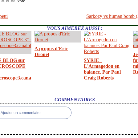
0 vote
petti
Sarkozy vs human bomb (2
VOUS AIMEREZ AUSSI :
A propos d'Eric
Drouet
Je
E BLOG sur
SYRIE -
fu
CROSCOPE
L'Armagedon en
mi
balance. Par Paul
R
croscope3.cana
Craig Roberts
COMMENTAIRES
Ajouter un commentaire