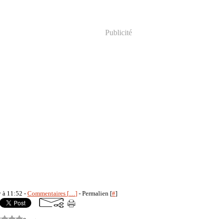
Publicité
y à 11:52 -
Commentaires [
…
]
- Permalien [
#
]