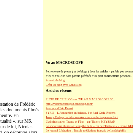
Vu au MACROSCOPE
Petite revue de presse ( et de blogs ) dont les articles - parfois peu connus
d'ici et d'ailleurs sont parfois précédés d'un petit commentaire personnel.
Accueil du blog
Créer un blog avec CanalBlog
Articles récents
SUITE DE CE BLOG sur "VU AU MACROSCOPE 3" :
estation de Frédéric
http://vuaumacroscope3.canalblog.com/
A propos d'Eric Drouet
s des documents filmés
SYRIE - L'Armagedon en balance. Par Paul Craig Roberts
 neutre. En
Jeremy Corbyn, le futur premier ministre du Royaume-Uni ?
tualité », sur M6.
L’administration Trump et l’Iran - par Thierry MEYSSAN
r de lui, Nicolas
Le socialisme chinois et le mythe de la « fin de l’Histoire » - Bruno G
Le journal Libération : Temple médiatique français de la pédophilie
, on découvre alors