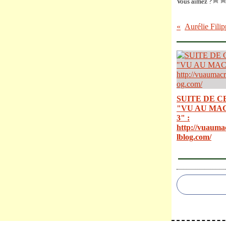
Vous aimez ?
Aurélie Filip
SUITE DE C
"VU AU MA
3" :
http://vuauma
lblog.com/