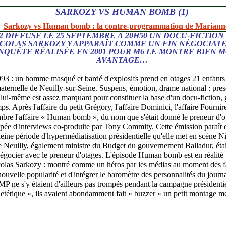
SARKOZY VS HUMAN BOMB (1)
Sarkozy vs Human bomb : la contre-programmation de Marianne
2 DIFFUSE LE 25 SEPTEMBRE À 20H50 UN DOCU-FICTION
ICOLAS SARKOZY Y APPARAÎT COMME UN FIN NÉGOCIAT
NQUÊTE RÉALISÉE EN 2001 POUR M6 LE MONTRE BIEN M
AVANTAGE…
93 : un homme masqué et bardé d'explosifs prend en otages 21 enfants 
maternelle de Neuilly-sur-Seine. Suspens, émotion, drame national : pre
en lui-même est assez marquant pour constituer la base d'un docu-fiction,
ps. Après l'affaire du petit Grégory, l'affaire Dominici, l'affaire Fournir
bre l'affaire « Human bomb », du nom que s'était donné le preneur d'ot
upée d'interviews co-produite par Tony Commity. Cette émission paraît d
eine période d'hypermédiatisation présidentielle qu'elle met en scène N
 Neuilly, également ministre du Budget du gouvernement Balladur, étai
égocier avec le preneur d'otages. L'épisode Human bomb est en réalité
icolas Sarkozy : montré comme un héros par les médias au moment des fai
nouvelle popularité et d'intégrer le baromètre des personnalités du journ
UMP ne s'y étaient d'ailleurs pas trompés pendant la campagne présidentie
Netétique », ils avaient abondamment fait « buzzer » un petit montage me