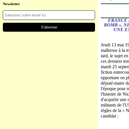
Newsletter
FRANCE 
BOMB ». N
UNE E
Jeudi 13 mai 19
maîtresse à la 
tard, le sujet 
ces derniers tem
mardi 25 septem
fiction entreco
opportune en pl
député-maire de
l'époque pour n
l'histoire de N
d'acquérir une 
militants de l'
règles de la « 
candidat :