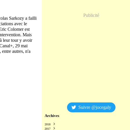
Publicité
las Sarkozy a failli
ciations avec le
 Eric Colomer est
intervention. Mais
 leur tour y avoir
Canal+, 29 mai
, entre autres, n'a
Suivre @jocegaly
Archives
2018
2017
Décembre
(2)