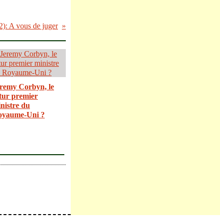
): A vous de juger
remy Corbyn, le
tur premier
nistre du
oyaume-Uni ?