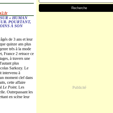
2.fr
 SUR « HUMAN
EUR. POURTANT,
OINS À SON
âgés de 3 ans et leur
sque quinze ans plus
 genre très à la mode
et, France 2 retrace ce
ages, à travers une
'autant plus
icolas Sarkozy. Le
t intervenu à
 un moment clef dans
ts, cette affaire
al
Le Point
. Les
Publicité
lle. Outrepassant les
ttant en scène leur