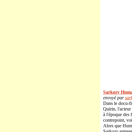
Sarkozy Hum
envoyé par
sar
Dans le docu-fic
Quirin, l'acteur
à l'époque des f
contrepoint, voi
Alors que Huma
Sarkozy entrep