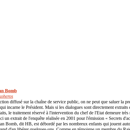
an Bomb
koheros
tion diffusé sur la chaîne de service public, on ne peut que saluer la pr
 qui incarne le Président. Mais si les dialogues sont directement extrait
aits, le traitement réservé à l'intervention du chef de l'Etat demeure très
ci un extrait de l'enquête réalisée en 2001 pour l'émission « Secrets d'ac
n Bomb, dit HB, est débordé par les nombreux enfants qui jouent autou
rend d'en libérer quelques-uns. Comme en témoigne un membre du Raid