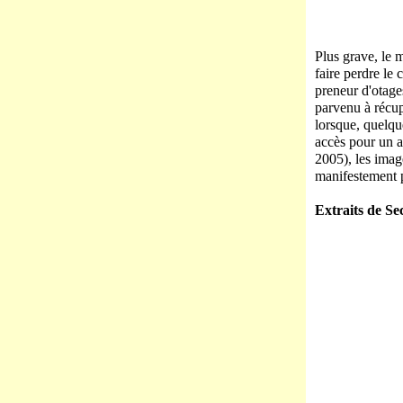
Plus grave, le 
faire perdre le
preneur d'otages
parvenu à récup
lorsque, quelqu
accès pour un a
2005), les imag
manifestement 
Extraits de Se