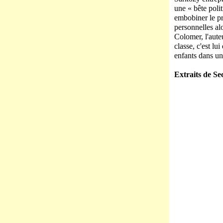
une « bête poli
embobiner le pr
personnelles alo
Colomer, l'aute
classe, c'est lu
enfants dans une
Extraits de Se