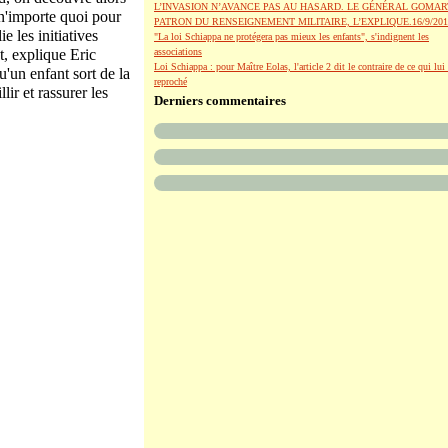
L’INVASION N’AVANCE PAS AU HASARD. LE GÉNÉRAL GOMAR
 n'importe quoi pour
PATRON DU RENSEIGNEMENT MILITAIRE, L’EXPLIQUE.16/9/201
 les initiatives
"La loi Schiappa ne protégera pas mieux les enfants", s'indignent les
t, explique Eric
associations
Loi Schiappa : pour Maître Eolas, l'article 2 dit le contraire de ce qui lui 
u'un enfant sort de la
reproché
lir et rassurer les
Derniers commentaires