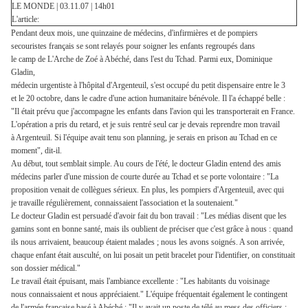
LE MONDE | 03.11.07 | 14h01
L'article:
Pendant deux mois, une quinzaine de médecins, d'infirmières et de pompiers
secouristes français se sont relayés pour soigner les enfants regroupés dans
le camp de L'Arche de Zoé à Abéché, dans l'est du Tchad. Parmi eux, Dominique
Gladin,
médecin urgentiste à l'hôpital d'Argenteuil, s'est occupé du petit dispensaire entre le 3
et le 20 octobre, dans le cadre d'une action humanitaire bénévole. Il l'a échappé belle :
"Il était prévu que j'accompagne les enfants dans l'avion qui les transporterait en France.
L'opération a pris du retard, et je suis rentré seul car je devais reprendre mon travail
à Argenteuil. Si l'équipe avait tenu son planning, je serais en prison au Tchad en ce
moment", dit-il.
Au début, tout semblait simple. Au cours de l'été, le docteur Gladin entend des amis
médecins parler d'une mission de courte durée au Tchad et se porte volontaire : "La
proposition venait de collègues sérieux. En plus, les pompiers d'Argenteuil, avec qui
je travaille régulièrement, connaissaient l'association et la soutenaient."
Le docteur Gladin est persuadé d'avoir fait du bon travail : "Les médias disent que les
gamins sont en bonne santé, mais ils oublient de préciser que c'est grâce à nous : quand
ils nous arrivaient, beaucoup étaient malades ; nous les avons soignés. A son arrivée,
chaque enfant était ausculté, on lui posait un petit bracelet pour l'identifier, on constituait
son dossier médical."
Le travail était épuisant, mais l'ambiance excellente : "Les habitants du voisinage
nous connaissaient et nous appréciaient." L'équipe fréquentait également le contingent
de l'armée française basé à Abéché : "Il y avait un poste de télé au mess des officiers ;