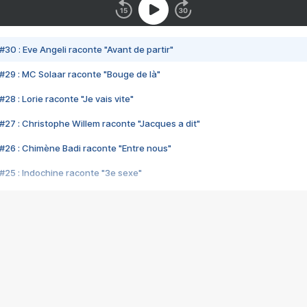
#30 : Eve Angeli raconte "Avant de partir"
#29 : MC Solaar raconte "Bouge de là"
28 : Lorie raconte "Je vais vite"
#27 : Christophe Willem raconte "Jacques a dit"
#26 : Chimène Badi raconte "Entre nous"
#25 : Indochine raconte "3e sexe"
#24 : Zaho raconte "C'est chelou"
#23 : Patrick Bruel raconte "Au café des délices"
#22 : Kyo raconte "Le chemin"
#21 : Nolwenn Leroy raconte "Cassé"
#20 : Patrick Hernandez raconte "Born to be alive"