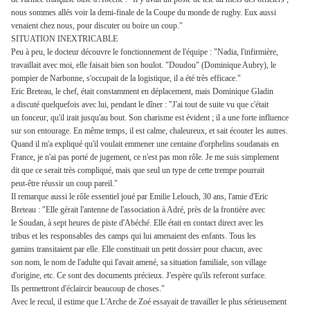
nous sommes allés voir la demi-finale de la Coupe du monde de rugby. Eux aussi
venaient chez nous, pour discuter ou boire un coup."
SITUATION INEXTRICABLE
Peu à peu, le docteur découvre le fonctionnement de l'équipe : "Nadia, l'infirmière,
travaillait avec moi, elle faisait bien son boulot. "Doudou" (Dominique Aubry), le
pompier de Narbonne, s'occupait de la logistique, il a été très efficace."
Eric Breteau, le chef, était constamment en déplacement, mais Dominique Gladin
a discuté quelquefois avec lui, pendant le dîner : "J'ai tout de suite vu que c'était
un fonceur, qu'il irait jusqu'au bout. Son charisme est évident ; il a une forte influence
sur son entourage. En même temps, il est calme, chaleureux, et sait écouter les autres.
Quand il m'a expliqué qu'il voulait emmener une centaine d'orphelins soudanais en
France, je n'ai pas porté de jugement, ce n'est pas mon rôle. Je me suis simplement
dit que ce serait très compliqué, mais que seul un type de cette trempe pourrait
peut-être réussir un coup pareil."
Il remarque aussi le rôle essentiel joué par Emilie Lelouch, 30 ans, l'amie d'Eric
Breteau : "Elle gérait l'antenne de l'association à Adré, près de la frontière avec
le Soudan, à sept heures de piste d'Abéché. Elle était en contact direct avec les
tribus et les responsables des camps qui lui amenaient des enfants. Tous les
gamins transitaient par elle. Elle constituait un petit dossier pour chacun, avec
son nom, le nom de l'adulte qui l'avait amené, sa situation familiale, son village
d'origine, etc. Ce sont des documents précieux. J'espère qu'ils referont surface.
Ils permettront d'éclaircir beaucoup de choses."
Avec le recul, il estime que L'Arche de Zoé essayait de travailler le plus sérieusement