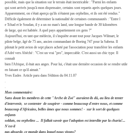
possible, mais que la situation sur le terrain était inextricable : "Parmi les enfants
qui sont arrivés jusqu'à mon dispensaire, certains sont repartis après quelques jours.
Apparemment, on s'était aperçu qu'ils n'étaient pas orphelins, et ils ont été rendus."
Difficile également de déterminer la nationalité de certaines communautés : "Entre l
e Tchad et le Soudan, il y a un no man's land, une longue bande de 30 kilomètres
de large, qui est habitée. A quel pays appartiennent ces gens ?"
Aujourd'hui, en tant que médecin, il s'inquiète avant tout pour Jacques Wilmart, le
pilote belge, âgé de 75 ans, ancien commandant de Boeing 747 pour la Sabena. Il
pilotait le petit avion de sept places acheté par l'association pour transférer les e
nfants
d'Adré vers Abéché : "C'est un vrai "pro", impeccable. C'est aussi un chic type. Il
connaît
bien l'Afrique, il était aux anges. Pour lui, c'était une dernière occasion de se rendre utile
en faisant ce qu'il aimait."
Yves Eudes Article paru dans l'édition du 04.11.07
.
.
Mon commentaire:
Sans doute les membres de cette "Arche de Zoé" auraient-ils dû, au lieu de tenter
d'intervenir, se contenter de soupirer - comme beaucoup d'entre nous, et comme
beaucoup d'Africains, belles âmes que nous sommes! - sur le sort de quelques
enfants
soldats, ou orphelins ... Il fallait savoir que l'adoption est interdite par la charia!...
N'est-il
pas absurde, ce monde dans lequel nous vivons?