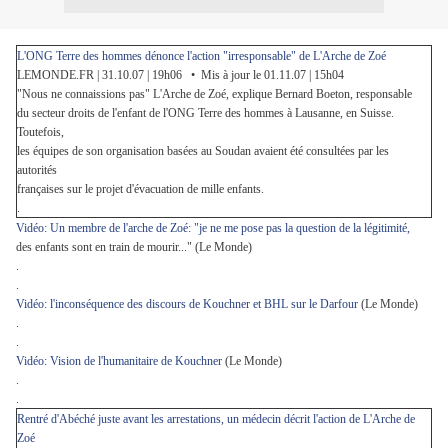
L'ONG Terre des hommes dénonce l'action "irresponsable" de L'Arche de Zoé
LEMONDE.FR | 31.10.07 | 19h06 • Mis à jour le 01.11.07 | 15h04
"Nous ne connaissions pas" L'Arche de Zoé, explique Bernard Boeton, responsable
du secteur droits
de l'enfant de l'ONG Terre des hommes à Lausanne, en Suisse.
Toutefois,
les équipes de son organisation
basées au Soudan avaient été consultées par les
autorités
françaises sur le projet d'évacuation de mille enfants.
.
Vidéo: Un membre de l'arche de Zoé: "je ne me pose pas la question de la légitimité,
des enfants sont en train de mourir..." (Le Monde)
.
.
Vidéo: l'inconséquence des discours de Kouchner et BHL sur le Darfour
(Le Monde)
.
.
Vidéo: Vision de l'humanitaire de Kouchner
(Le Monde)
.
.
Rentré d'Abéché juste avant les arrestations, un médecin décrit l'action de L'Arche de
Zoé