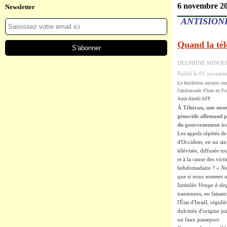
6 novembre 2
Newsletter
ANTISION
Quand la tél
DELPHINE MINOUI
Publié le 01 novemb
Le feuilleton raconte co
l'ambassade d'Iran en Fr
Amir Abedi/AFP.
À Téhéran, une nouve
génocide allemand pe
du gouvernement iran
Les appels répétés
d'Occident, en un sini
télévisée, diffusée to
et à la cause des vic
hebdomadaire ?
« N
que si nous sommes a
Intitulée
Virage à deg
iraniennes, en faisant
l'État d'Israël, régu
dulcinée d'origine ju
un faux passeport.