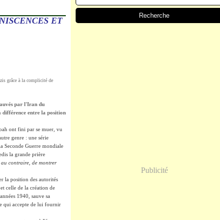
INISCENCES ET
zis grâce à la complicité de
sauvés par l'Iran du
différence entre la position
oah ont fini par se muer, vu
autre genre : une série
ant la Seconde Guerre mondiale
dis la grande prière
t, au contraire, de montrer
Publicité
r la position des autorités
et celle de la création de
s années 1940, sauve sa
e qui accepte de lui fournir