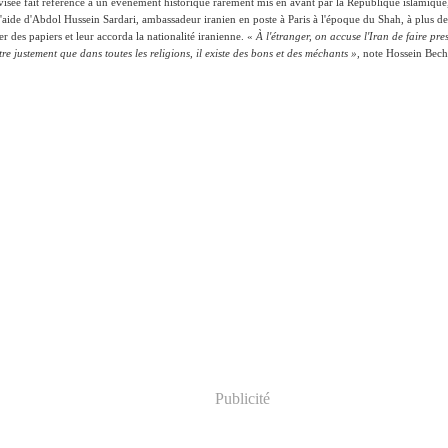
visée fait référence à un événement historique rarement mis en avant par la République islamique
l'aide d'Abdol Hussein Sardari, ambassadeur iranien en poste à Paris à l'époque du Shah, à plus d
fier des papiers et leur accorda la nationalité iranienne. «
À l'étranger, on accuse l'Iran de faire pres
re justement que dans toutes les religions, il existe des bons et des méchants »,
note Hossein Bec
Publicité