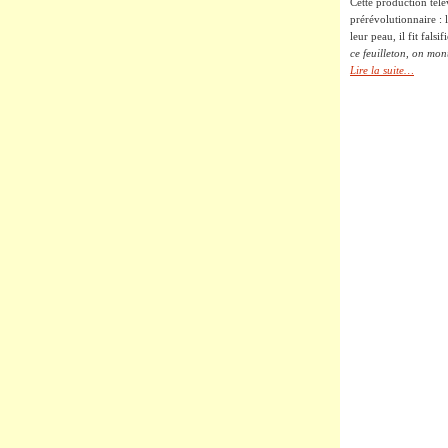
Cette production télé
prérévolutionnaire : 
leur peau, il fit falsi
ce feuilleton, on mont
Lire la suite…