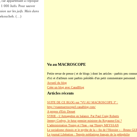
, car appartenant à l'époque
e 1 000 Juifs. Pour sauver
sion sur les juifs. Mais dans
hekoucheh. (…)
Vu au MACROSCOPE
Petite revue de presse ( et de blogs ) dont les articles - parfois peu connus
d'ici et d'ailleurs sont parfois précédés d'un petit commentaire personnel.
Accueil du blog
Créer un blog avec CanalBlog
Articles récents
SUITE DE CE BLOG sur "VU AU MACROSCOPE 3" :
http://vuaumacroscope3.canalblog.com/
A propos d'Eric Drouet
SYRIE - L'Armagedon en balance. Par Paul Craig Roberts
Jeremy Corbyn, le futur premier ministre du Royaume-Uni ?
L’administration Trump et l’Iran - par Thierry MEYSSAN
Le socialisme chinois et le mythe de la « fin de l’Histoire » - Bruno G
Le journal Libération : Temple médiatique français de la pédophilie