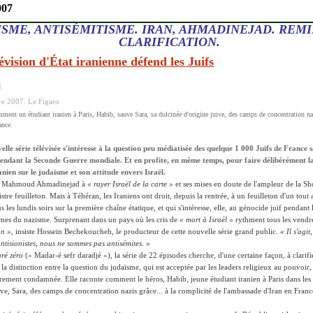
007
ISME, ANTISÉMITISME. IRAN, AHMADINEJAD. REM
CLARIFICATION.
évision d'État iranienne défend les Juifs
.
re 2007. Le Figaro
mment un étudiant iranien à Paris, Habib, sauve Sara, sa dulcinée d'origine juive, des camps de concentration na
ance.
lle série télévisée s'intéresse à la question peu médiatisée des quelque 1 000 Juifs de France 
ndant la Seconde Guerre mondiale. Et en profite, en même temps, pour faire délibérément la 
ien sur le judaïsme et son attitude envers Israël.
 de Mahmoud Ahmadinejad à
« rayer Israël de la carte »
et ses mises en doute de l'ampleur de la Sh
stre feuilleton. Mais à Téhéran, les Iraniens ont droit, depuis la rentrée, à un feuilleton d'un tout 
us les lundis soirs sur la première chaîne étatique, et qui s'intéresse, elle, au génocide juif pend
times du nazisme. Surprenant dans un pays où les cris de
« mort à Israël »
rythment tous les vendre
on »
, insiste Hossein Bechekoucheh, le producteur de cette nouvelle série grand public.
« Il s'agi
ntisionistes, nous ne sommes pas antisémites. »
ré zéro
(« Madar-é sefr daradjé »), la série de 22 épisodes cherche, d'une certaine façon, à clarifie
 la distinction entre la question du judaïsme, qui est acceptée par les leaders religieux au pouvoir, 
lièrement condamnée. Elle raconte comment le héros, Habib, jeune étudiant iranien à Paris dans le
ive, Sara, des camps de concentration nazis grâce... à la complicité de l'ambassade d'Iran en Franc