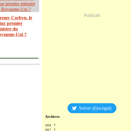
Publicité
remy Corbyn, le
tur premier
nistre du
oyaume-Uni ?
Suivre @jocegaly
Archives
2018
2017
Décembre
(2)