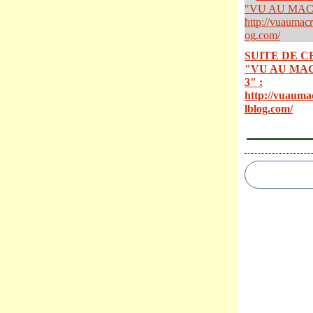
SUITE DE C
"VU AU MA
3" :
http://vuauma
lblog.com/