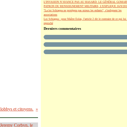
L’INVASION N’AVANCE PAS AU HASARD. LE GÉNÉRAL GOMAR
PATRON DU RENSEIGNEMENT MILITAIRE, L’EXPLIQUE.16/9/201
"La loi Schiappa ne protégera pas mieux les enfants", s'indignent les
associations
Loi Schiappa : pour Maître Eolas, l'article 2 dit le contraire de ce qui lui 
reproché
Derniers commentaires
lobbys et citoyens.