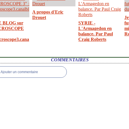
A propos d'Eric
Drouet
Je
E BLOG sur
SYRIE -
fu
CROSCOPE
L'Armagedon en
mi
balance. Par Paul
R
croscope3.cana
Craig Roberts
COMMENTAIRES
Ajouter un commentaire