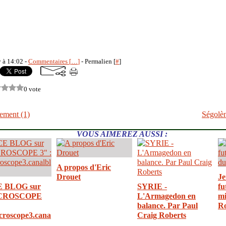
y à 14:02 -
Commentaires [
…
]
- Permalien [
#
]
0 vote
cement (1)
Ségolèn
VOUS AIMEREZ AUSSI :
A propos d'Eric
Drouet
Je
E BLOG sur
SYRIE -
fu
CROSCOPE
L'Armagedon en
mi
balance. Par Paul
R
croscope3.cana
Craig Roberts