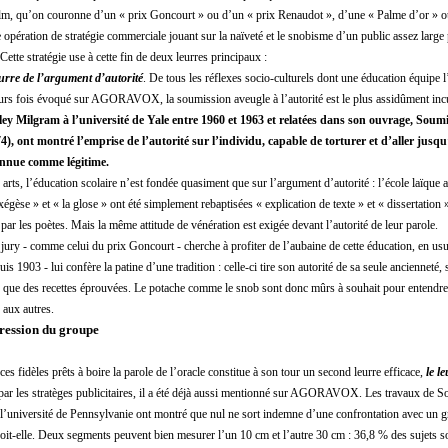
lm, qu’on couronne d’un « prix Goncourt » ou d’un « prix Renaudot », d’une « Palme d’or » ou 
e opération de stratégie commerciale jouant sur la naïveté et le snobisme d’un public assez large
 Cette stratégie use à cette fin de deux leurres principaux :
eurre de l’argument d’autorité
. De tous les réflexes socio-culturels dont une éducation équipe l
ieurs fois évoqué sur AGORAVOX, la soumission aveugle à l’autorité est le plus assidûment in
ey Milgram à l’université de Yale entre 1960 et 1963 et relatées dans son ouvrage, Soumi
), ont montré l’emprise de l’autorité sur l’individu, capable de torturer et d’aller jusq
onnue comme légitime.
rts, l’éducation scolaire n’est fondée quasiment que sur l’argument d’autorité : l’école laïque a 
exégèse » et « la glose » ont été simplement rebaptisées « explication de texte » et « dissertation
 par les poètes. Mais la même attitude de vénération est exigée devant l’autorité de leur parole.
ry - comme celui du prix Goncourt - cherche à profiter de l’aubaine de cette éducation, en usu
is 1903 - lui confère la patine d’une tradition : celle-ci tire son autorité de sa seule ancienneté
 que des recettes éprouvées. Le potache comme le snob sont donc mûrs à souhait pour entendre 
r aux autres.
pression du groupe
s fidèles prêts à boire la parole de l’oracle constitue à son tour un second leurre efficace,
le l
 par les stratèges publicitaires, il a été déjà aussi mentionné sur AGORAVOX. Les travaux de 
’université de Pennsylvanie ont montré que nul ne sort indemne d’une confrontation avec un 
oit-elle. Deux segments peuvent bien mesurer l’un 10 cm et l’autre 30 cm : 36,8 % des sujets son