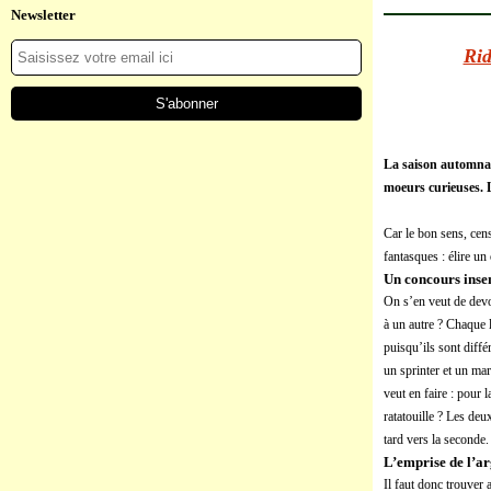
Newsletter
Rid
La saison automnale
moeurs curieuses. L
Car le bon sens, cen
fantasques : élire un
Un concours inse
On s’en veut de devoi
à un autre ? Chaque 
puisqu’ils sont diffé
un sprinter et un ma
veut en faire : pour 
ratatouille ? Les de
tard vers la seconde.
L’emprise de l’a
Il faut donc trouver 