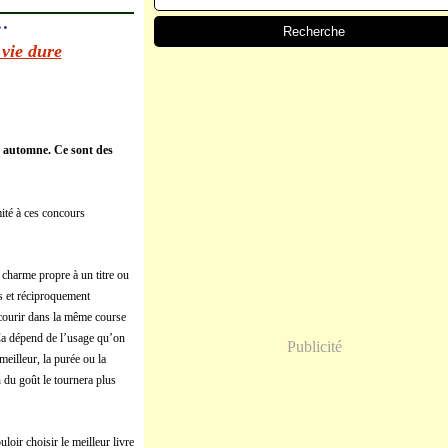
…
 vie dure
en automne. Ce sont des
mité à ces concours
r charme propre à un titre ou
es et réciproquement
oncourir dans la même course
 Ça dépend de l’usage qu’on
Publicité
meilleur, la purée ou la
 du goût le tournera plus
loir choisir le meilleur livre