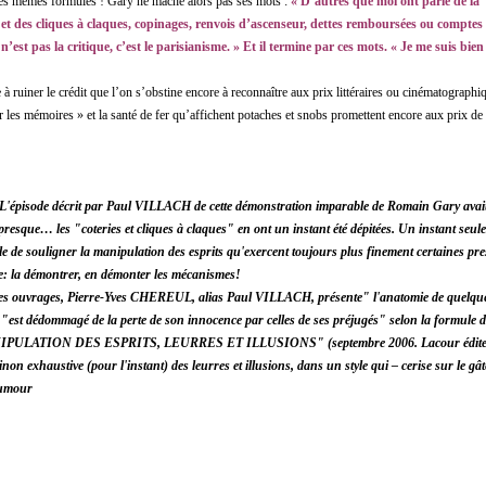
les mêmes formules ! Gary ne mâche alors pas ses mots :
« D’autres que moi ont parlé de la "
es et des cliques à claques, copinages, renvois d’ascenseur, dettes remboursées ou comptes r
e n’est pas la critique, c’est le parisianisme. » Et il termine par ces mots. « Je me suis bi
e à ruiner le crédit que l’on s’obstine encore à reconnaître aux prix littéraires ou cinématographiq
 les mémoires » et la santé de fer qu’affichent potaches et snobs promettent encore aux prix de 
'épisode décrit par Paul VILLACH de cette démonstration imparable de Romain Gary avait
presque… les "coteries et cliques à claques" en ont un instant été dépitées. Un instant seul
ile de souligner la manipulation des esprits qu'exercent toujours plus finement certaines pres
e: la démontrer,
en démonter les mécanismes!
es ouvrages, Pierre-Yves CHEREUL, alias Paul VILLACH, présente" l'anatomie de quelque
 "est dédommagé de la perte de son innocence par celles de ses préjugés" selon la formule
ULATION DES ESPRITS, LEURRES ET ILLUSIONS" (septembre 2006. Lacour éditeur)
inon exhaustive (pour l'instant) des leurres et illusions, dans un style qui – cerise sur le 
humour