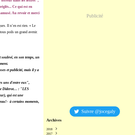
terreur dans les lettres",
églés... Ce qui est en
en amusé. Au revoir et merci
Publicité
ues. Il n’en est rien. « Le
tous poils un grand avenir.
 soulevé, en son temps, un
ement.
ses et publicité,
mais il y a
s uns d'entre eux",
 de Diderot…
: "LES
, qui est une
gâteau!- à certains moments,
Suivre @jocegaly
Archives
2018
2017
Décembre
(2)