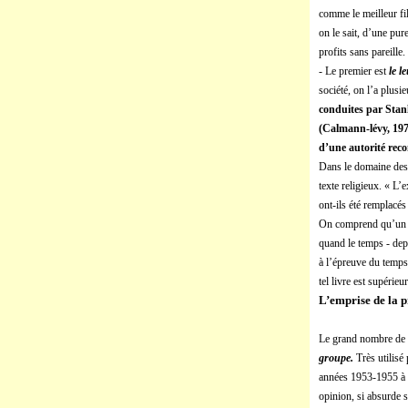
comme le meilleur fi
on le sait, d’une pur
profits sans pareille.
- Le premier est
le l
société, on l’a plus
conduites par Stanl
(Calmann-lévy, 1974
d’une autorité rec
Dans le domaine des a
texte religieux. « L’
ont-ils été remplacés
On comprend qu’un ju
quand le temps - depu
à l’épreuve du temps
tel livre est supérieu
L’emprise de la 
Le grand nombre de ce
groupe.
Très utilisé
années 1953-1955 à l
opinion, si absurde s