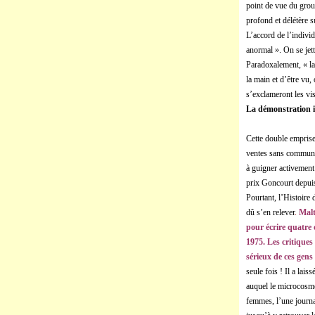
point de vue du grou
profond et délétère s
L’accord de l’individ
anormal ». On se jett
Paradoxalement, « la d
la main et d’être vu,
s’exclameront les vis
La démonstration 
Cette double emprise
ventes sans commune 
à guigner activement 
prix Goncourt depuis
Pourtant, l’Histoire 
dû s’en relever
.
Malt
pour écrire quatre
1975. Les critiques
sérieux de ces gens 
seule fois ! Il a lai
auquel le microcosme 
femmes, l’une journali