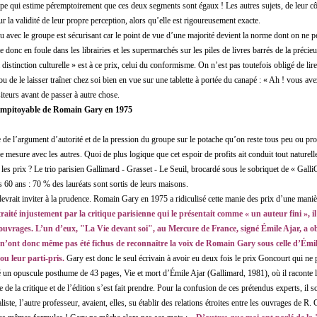
pe qui estime péremptoirement que ces deux segments sont égaux ! Les autres sujets, de leur cô
ur la validité de leur propre perception, alors qu’elle est rigoureusement exacte.
u avec le groupe est sécurisant car le point de vue d’une majorité devient la norme dont on ne pe
e donc en foule dans les librairies et les supermarchés sur les piles de livres barrés de la précie
istinction culturelle » est à ce prix, celui du conformisme. On n’est pas toutefois obligé de lire le
 ou de le laisser traîner chez soi bien en vue sur une tablette à portée du canapé : « Ah ! vous av
iteurs avant de passer à autre chose.
impitoyable de Romain Gary en 1975
 de l’argument d’autorité et de la pression du groupe sur le potache qu’on reste tous peu ou pro
mesure avec les autres. Quoi de plus logique que cet espoir de profits ait conduit tout naturel
les prix ? Le trio parisien Gallimard - Grasset - Le Seuil, brocardé sous le sobriquet de « GalliG
 60 ans : 70 % des lauréats sont sortis de leurs maisons.
devrait inviter à la prudence. Romain Gary en 1975 a ridiculisé cette manie des prix d’une manièr
raité injustement par la critique parisienne qui le présentait comme « un auteur fini », 
 ouvrages. L’un d’eux, "La Vie devant soi", au Mercure de France, signé Émile Ajar, a o
 n’ont donc même pas été fichus de reconnaître la voix de Romain Gary sous celle d’Émile
ou leur parti-pris.
Gary est donc le seul écrivain à avoir eu deux fois le prix Goncourt qui ne 
ssé un opuscule posthume de 43 pages, Vie et mort d’Émile Ajar (Gallimard, 1981), où il raconte l
de la critique et de l’édition s’est fait prendre. Pour la confusion de ces prétendus experts, il 
ste, l’autre professeur, avaient, elles, su établir des relations étroites entre les ouvrages de R. 