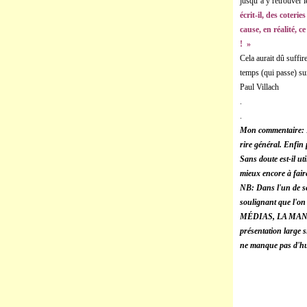
jusqu’à y retrouver 
écrit-il, des coteri
cause, en réalité, c
! »
Cela aurait dû suffir
temps (qui passe) sur
Paul Villach
.
.
Mon commentaire: L
rire général. Enfin 
Sans doute est-il ut
mieux encore à fair
NB: Dans l'un de s
soulignant que l'on
MÉDIAS, LA MANIP
présentation large s
ne manque pas d'