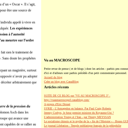
d’un « Oscar ». Il s’agit,
 pour être une source de
’individu appelé à vivre en
culquée.
Les expériences
ssion à l’autorité
u’au meurtre sur l’ordre
fait sien le traitement de
 ». Sans doute les prophètes
Vu au MACROSCOPE
Petite revue de presse ( et de blogs ) dont les articles - parfois peu connus
rpant un magistère, surtout
d'ici et d'ailleurs sont parfois précédés d'un petit commentaire personnel.
, supposée n’avoir pu adopter
Accueil du blog
Créer un blog avec CanalBlog
décréter arbitrairement que
Articles récents
SUITE DE CE BLOG sur "VU AU MACROSCOPE 3" :
http://vuaumacroscope3.canalblog.com/
A propos d'Eric Drouet
eurre de la pression du
SYRIE - L'Armagedon en balance. Par Paul Craig Roberts
Solomon Asch dans les
Jeremy Corbyn, le futur premier ministre du Royaume-Uni ?
L’administration Trump et l’Iran - par Thierry MEYSSAN
groupe qui avance une
Le socialisme chinois et le mythe de la « fin de l’Histoire » - Bruno G
t capables de se rallier au
Le journal Libération : Temple médiatique français de la pédophilie