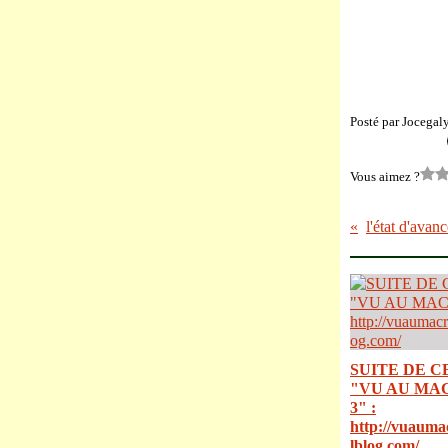
Posté par Jocegal
Vous aimez ?
l'état d'avan
SUITE DE C
"VU AU MA
3" :
http://vuauma
lblog.com/