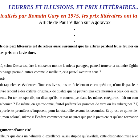
LEURRES ET ILLUSIONS, ET PRIX LITTÉRAIRES
iculisés par Romain Gary en 1975, les prix littéraires ont la
Article de Paul Villach sur Agoravox
.
.
.
 des prix littéraires est de retour aussi sûrement que les arbres perdent leurs feuilles 
es prix ont la vie dure.
sé, selon Descartes, être la chose du monde la mieux partagée, peine à trouver la moindre légiti
 ouvrage parmi d’autres comme le meilleur, cela peut-il avoir un sens ?
nsé
r rappeler ces évidences. Tous ces livres, mis artificiellement en compétition, n’ont-ils pas leu
livre répond à des critères originaux de qualité qui ne peuvent pas être mesurés à ceux des autr
rents. En termes sportifs, on dirait qu’ils ne courent pas dans les mêmes catégories : fait-on c
rathonien ? De même, en gastronomie, faut-il préférer les pommes de terre ou les aubergines ?
la purée les premières s’imposent, pour la ratatouille ce sont les secondes. Et qu’est-ce qui est le 
ux, mon colonel, même si l’enfant commence par ne jurer que par la première et qu’une formation
rgument d’autorité
ailleurs que dans un palmarès d’excellence, aussi stupide qu’invalide, cette obstination mise à vou