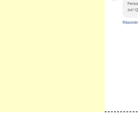
Person
zut ! 
Répondr