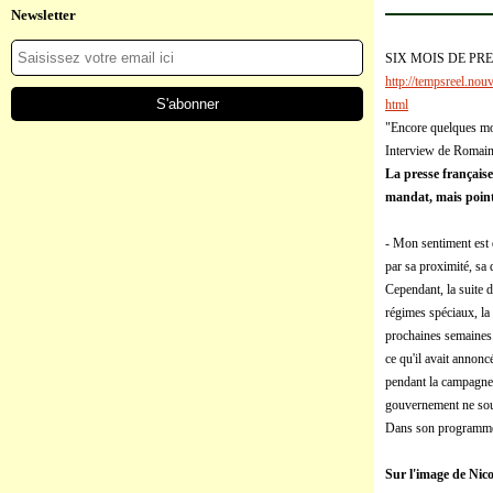
Newsletter
SIX MOIS DE PR
http://tempsreel.no
html
"Encore quelques mo
Interview de Romain
La presse française
mandat, mais pointe
- Mon sentiment est 
par sa proximité, sa d
Cependant, la suite 
régimes spéciaux, la
prochaines semaines.
ce qu'il avait annon
pendant la campagne 
gouvernement ne souha
Dans son programme, N
Sur l'image de Nico