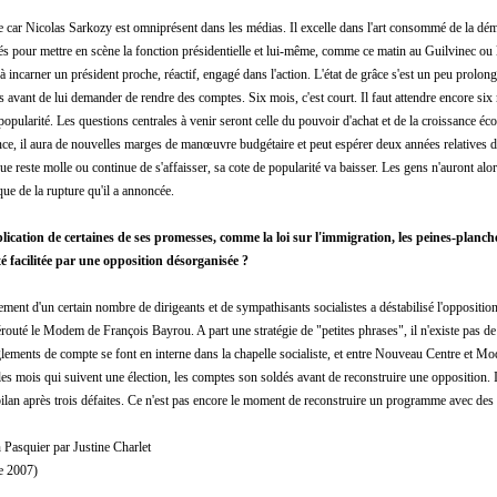
e car Nicolas Sarkozy est omniprésent dans les médias. Il excelle dans l'art consommé de la démo
tés pour mettre en scène la fonction présidentielle et lui-même, comme ce matin au Guilvinec ou 
 à incarner un président proche, réactif, engagé dans l'action. L'état de grâce s'est un peu prolon
 avant de lui demander de rendre des comptes. Six mois, c'est court. Il faut attendre encore si
 popularité. Les questions centrales à venir seront celle du pouvoir d'achat et de la croissance éc
nce, il aura de nouvelles marges de manœuvre budgétaire et peut espérer deux années relatives de
 reste molle ou continue de s'affaisser, sa cote de popularité va baisser. Les gens n'auront alor
ique de la rupture qu'il a annoncée.
plication de certaines de ses promesses, comme la loi sur l'immigration, les peines-planche
té facilitée par une opposition désorganisée ?
lement d'un certain nombre de dirigeants et de sympathisants socialistes a déstabilisé l'oppositi
outé le Modem de François Bayrou. A part une stratégie de "petites phrases", il n'existe pas de 
glements de compte se font en interne dans la chapelle socialiste, et entre Nouveau Centre et Mo
es mois qui suivent une élection, les comptes son soldés avant de reconstruire une opposition. I
 bilan après trois défaites. Ce n'est pas encore le moment de reconstruire un programme avec des 
Pasquier par Justine Charlet
e 2007)