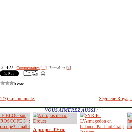
y à 14:53 -
Commentaires [
…
]
- Permalien [
#
]
0 vote
 (3) Le ton monte.
Ségolène Royal, 
VOUS AIMEREZ AUSSI :
A propos d'Eric