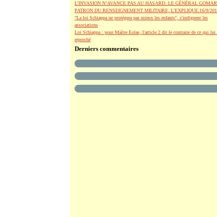
L’INVASION N’AVANCE PAS AU HASARD. LE GÉNÉRAL GOMAR
PATRON DU RENSEIGNEMENT MILITAIRE, L’EXPLIQUE.16/9/201
"La loi Schiappa ne protégera pas mieux les enfants", s'indignent les
associations
Loi Schiappa : pour Maître Eolas, l'article 2 dit le contraire de ce qui lui 
reproché
Derniers commentaires