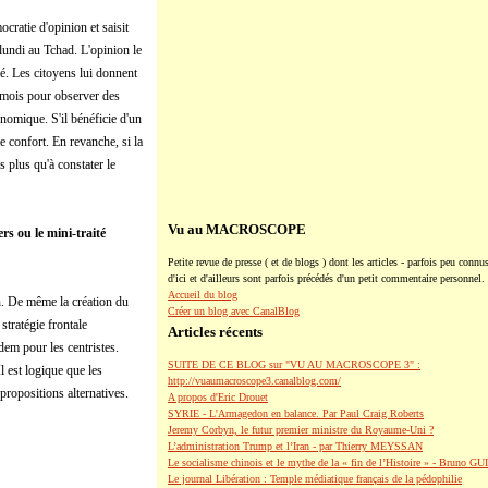
cratie d'opinion et saisit
lundi au Tchad. L'opinion le
gé. Les citoyens lui donnent
x mois pour observer des
onomique. S'il bénéficie d'un
 confort. En revanche, si la
s plus qu'à constater le
Vu au MACROSCOPE
rs ou le mini-traité
Petite revue de presse ( et de blogs ) dont les articles - parfois peu connus
d'ici et d'ailleurs sont parfois précédés d'un petit commentaire personnel.
Accueil du blog
on. De même la création du
Créer un blog avec CanalBlog
stratégie frontale
Articles récents
dem pour les centristes.
SUITE DE CE BLOG sur "VU AU MACROSCOPE 3" :
l est logique que les
http://vuaumacroscope3.canalblog.com/
propositions alternatives.
A propos d'Eric Drouet
SYRIE - L'Armagedon en balance. Par Paul Craig Roberts
Jeremy Corbyn, le futur premier ministre du Royaume-Uni ?
L’administration Trump et l’Iran - par Thierry MEYSSAN
Le socialisme chinois et le mythe de la « fin de l’Histoire » - Bruno G
Le journal Libération : Temple médiatique français de la pédophilie