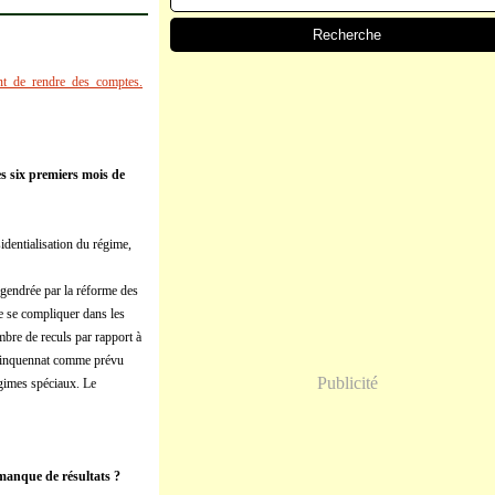
ant_de_rendre_des_comptes.
es six premiers mois de
identialisation du régime,
ngendrée par la réforme des
e se compliquer dans les
bre de reculs par rapport à
 quinquennat comme prévu
Publicité
égimes spéciaux. Le
 manque de résultats ?