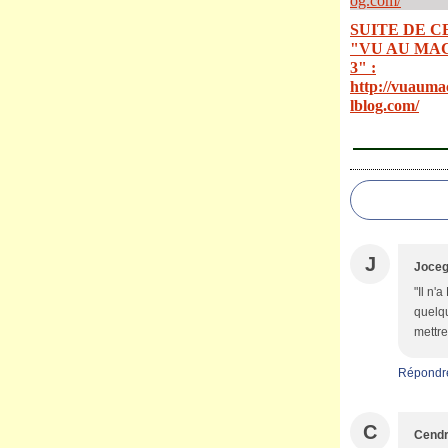
SUITE DE C
"VU AU MA
3" :
http://vuauma
lblog.com/
J
Joceg
"Il n'
quelqu
mettre
Répondr
C
Cend