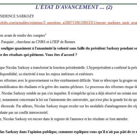
L'ÉTAT D'AVANCEMENT ... (2)
ESIDENCE SARKOZY
uvelobs.com/actualites/opinions/3_questions_a/20071106.OBS3311/encore_quelques_mois_av
is avant de rendre des comptes"
 Pasquier , chercheur au CNRS et à l'IEP de Rennes
 souligne quasiment à l'unanimité la volonté sans faille du président Sarkozy pendant s
 des résultats qui piétinent. Vous êtes d'accord ?
que Nicolas Sarkozy a transformé la fonction présidentielle. L'hyperprésident a confirmé la prés
isponibilité, sa réactivité à tous les enjeux intérieurs et extérieurs.
des réformes avec le gouvernement va être extrêmement difficile. Vont se télescoper la grogne e
 mobilisation des étudiants et la grève des marins-pêcheurs. Le processus des réformes risque d
 Nicolas Sarkozy semble ne pas s'en inquiéter. Il n'empêche qu'on a déjà observé un certain nom
cé, notamment concernant la loi sur l'autonomie des universités, qui n'est plus la grande loi du
électorale. Par ailleurs, Nicolas Sarkozy risque reculer sur les modalités d'aménagement des r
ite pas un conflit intersectoriel.
icolas Sarkozy est encore dans le registre de l'annonce et les résultats se font attendre.
las Sarkozy dans l'opinion publique, comment expliquez-vous qu'il n'ait pas pâti de ce