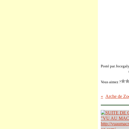
Posté par Jocegal
Vous aimez ?
Arche de Zoé