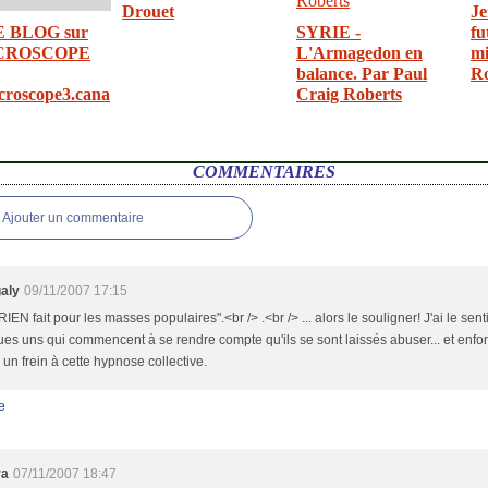
Drouet
Je
E BLOG sur
SYRIE -
fu
CROSCOPE
L'Armagedon en
mi
balance. Par Paul
R
croscope3.cana
Craig Roberts
COMMENTAIRES
Ajouter un commentaire
aly
09/11/2007 17:15
a RIEN fait pour les masses populaires".<br /> .<br /> ... alors le souligner! J'ai le sent
es uns qui commencent à se rendre compte qu'ils se sont laissés abuser... et enfon
 un frein à cette hypnose collective.
e
ra
07/11/2007 18:47