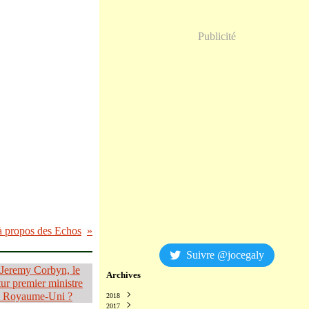
Publicité
à propos des Echos
Suivre @jocegaly
Archives
2018
2017
Décembre
(2)