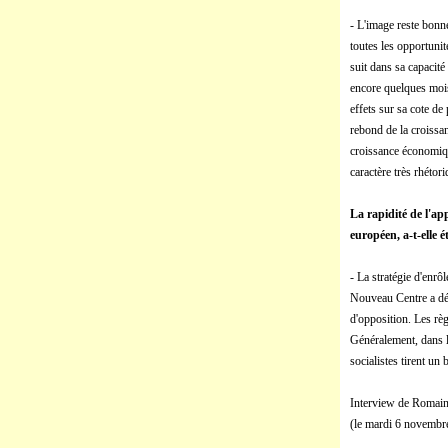
- L'image reste bonn
toutes les opportuni
suit dans sa capacité
encore quelques mois
effets sur sa cote de
rebond de la croissa
croissance économique
caractère très rhétor
La rapidité de l'ap
européen, a-t-elle é
- La stratégie d'enrô
Nouveau Centre a dér
d'opposition. Les rè
Généralement, dans l
socialistes tirent un
Interview de Romain 
(le mardi 6 novembr
.