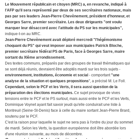
Le Mouvement républicain et citoyen (MRC) a, en revanche, indiqué à
l'AFP qu'il sera représenté par deux de ses secrétaires nationaux, mais
pas par ses leaders Jean-Pierre Chevènement, président d'honneur, et
Georges Sarre, premier secrétaire. Les deux dirigeants "ont voulu
marquer leur désaccord avec l'attitude du PS sur les municipales",
indique-t-on au MRC.
Jean-Pierre Chevènement avait déploré mercredi "l'hégémonisme
choquant du PS" qui veut imposer aux municipales Patrick Bloche,
premier secrétaire fédéral PS de Paris, face à Georges Sarre, maire
sortant du XIème arrondissement.
Des textes communs, préparés par des groupes de travail thématiques qui
se sont déjà réunis, devraient être adoptés mardi sur les trois sujets -
environnement, institutions, économie et social
- comportant
"une
analyse de la situation et quelques propositions
", a précisé M. Le Foll.
Cependant, selon le PCF et les Verts, il sera aussi question de la
préparation des élections municipales.
Ce sujet provoque de vives
tensions entre le PCF et le PS surtout, mais aussi entre le PCF et les Verts,
Dominique Voynet ayant fait savoir jeudi qu'elle conduirait une liste à
Montreuil (Seine-St-Denis) face à celle du maire sortant Jean-Pierre Brard,
soutenu par le PCF.
C'est la raison pour laquelle le sujet ne sera pas à l'ordre du jour du sommet
de mardi. Selon les Verts, la question européenne doit être abordée lors
d'une réunion suivante, au mois de décembre.