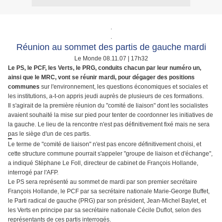
.
.
Réunion au sommet des partis de gauche mardi
Le Monde
08.11.07 | 17h32
Le PS, le PCF, les Verts, le PRG, conduits chacun par leur numéro un,
ainsi que le MRC, vont se réunir mardi, pour dégager des positions
communes
sur l'environnement, les questions économiques et sociales et
les institutions, a-t-on appris jeudi auprès de plusieurs de ces formations.
Il s'agirait de la première réunion du "comité de liaison" dont les socialistes
avaient souhaité la mise sur pied pour tenter de coordonner les initiatives de
la gauche. Le lieu de la rencontre n'est pas définitivement fixé mais ne sera
pas le siège d'un de ces partis.
Le terme de "comité de liaison" n'est pas encore définitivement choisi, et
cette structure commune pourrait s'appeler "groupe de liaison et d'échange",
a indiqué Stéphane Le Foll, directeur de cabinet de François Hollande,
interrogé par l'AFP.
Le PS sera représenté au sommet de mardi par son premier secrétaire
François Hollande, le PCF par sa secrétaire nationale Marie-George Buffet,
le Parti radical de gauche (PRG) par son président, Jean-Michel Baylet, et
les Verts en principe par sa secrétaire nationale Cécile Duflot, selon des
représentants de ces partis interrogés.