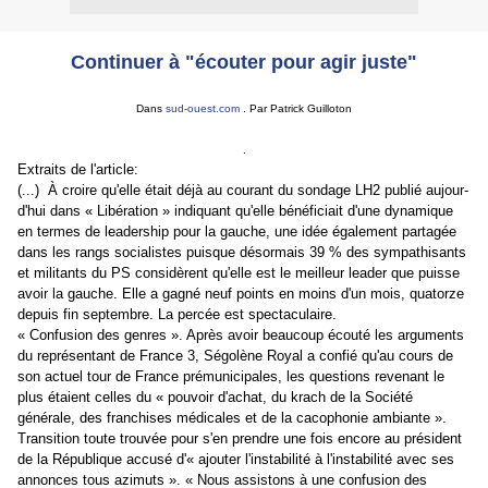
Continuer à "écouter pour agir juste"
Dans
sud-ouest.com
. Par Patrick Guilloton
.
Extraits de l'article:
(...) À croire qu'elle était déjà au courant du sondage LH2 publié aujour-
d'hui dans « Libération » indiquant qu'elle bénéficiait d'une dynamique
en termes de leadership pour la gauche, une idée également partagée
dans les rangs socialistes puisque désormais 39 % des sympathisants
et militants du PS considèrent qu'elle est le meilleur leader que puisse
avoir la gauche. Elle a gagné neuf points en moins d'un mois, quatorze
depuis fin septembre. La percée est spectaculaire.
« Confusion des genres ». Après avoir beaucoup écouté les arguments
du représentant de France 3, Ségolène Royal a confié qu'au cours de
son actuel tour de France prémunicipales, les questions revenant le
plus étaient celles du « pouvoir d'achat, du krach de la Société
générale, des franchises médicales et de la cacophonie ambiante ».
Transition toute trouvée pour s'en prendre une fois encore au président
de la République accusé d'« ajouter l'instabilité à l'instabilité avec ses
annonces tous azimuts ». « Nous assistons à une confusion des