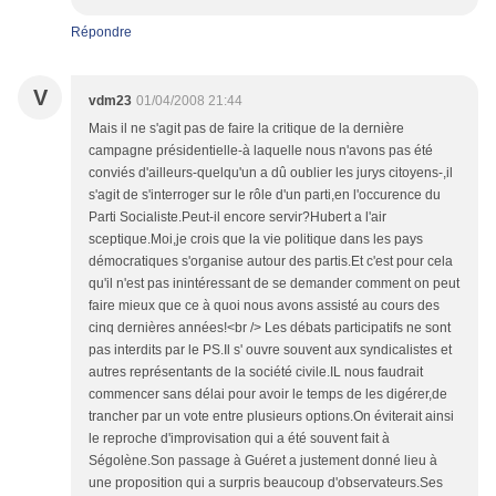
Répondre
V
vdm23
01/04/2008 21:44
Mais il ne s'agit pas de faire la critique de la dernière
campagne présidentielle-à laquelle nous n'avons pas été
conviés d'ailleurs-quelqu'un a dû oublier les jurys citoyens-,il
s'agit de s'interroger sur le rôle d'un parti,en l'occurence du
Parti Socialiste.Peut-il encore servir?Hubert a l'air
sceptique.Moi,je crois que la vie politique dans les pays
démocratiques s'organise autour des partis.Et c'est pour cela
qu'il n'est pas inintéressant de se demander comment on peut
faire mieux que ce à quoi nous avons assisté au cours des
cinq dernières années!<br /> Les débats participatifs ne sont
pas interdits par le PS.Il s' ouvre souvent aux syndicalistes et
autres représentants de la société civile.IL nous faudrait
commencer sans délai pour avoir le temps de les digérer,de
trancher par un vote entre plusieurs options.On éviterait ainsi
le reproche d'improvisation qui a été souvent fait à
Ségolène.Son passage à Guéret a justement donné lieu à
une proposition qui a surpris beaucoup d'observateurs.Ses