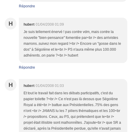
Répondre
H
hubert
01/04/2008 01:09
Je suis tellement énervé ! pas contre vdm, mais contre la
nouvelle "bien-pensance" fomentée par<br /> des arrivistes
marrons..suivez mon regard !<br /> Encore un "gosse dans le
dos" à Ségolène et le<br /> PS n'aura même plus 100.000
adhérents..on parie ?<br /> hubert
Répondre
H
hubert
01/04/2008 01:03
Et tout le travail fait dans les débats participatifs, c'est du
papier toilette ?<br /> Ce n'est pas là dessus que Ségolène
Royal a été<br /> battue aux Présidentielles..75% des gens
n'ont <br /> JAMAIS lu les 7 piliers thématiques et les 100<br
/> propositions. Ceux, au PS, qui prétendent que le<br />
projet était illisible sont malhonnêtes. J'ajoute<br /> que SR a
déclaré, après la Présidentielle perdue, qu'elle n'avait jamais