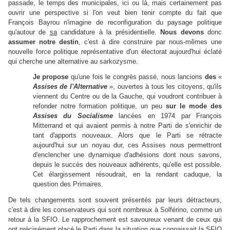
passade, le temps des municipales, ici ou là, mais certainement pas
ouvrir une perspective si l'on veut bien tenir compte du fait que
François Bayrou n'imagine de reconfiguration du paysage politique
qu'autour de
sa
candidature à la présidentielle.
Nous devons
donc
assumer notre destin
, c'est à dire construire par nous-mêmes une
nouvelle force politique représentative d'un électorat aujourd'hui éclaté
qui cherche une alternative au sarkozysme.
Je propose
qu'une fois le congrès passé, nous lancions
des
«
Assises de l'Alternative
», ouvertes à tous les citoyens, qu'ils
viennent du Centre ou de la Gauche, qui voudront contribuer à
refonder notre formation politique, un peu
sur le mode des
Assises du Socialisme
lancées en 1974 par François
Mitterrand et qui avaient permis à notre Parti de s'enrichir de
tant d'apports nouveaux. Alors que le Parti se rétracte
aujourd'hui sur un noyau dur, ces Assises nous permettront
d'enclencher une dynamique d'adhésions dont nous savons,
depuis le succès des nouveaux adhérents, qu'elle est possible.
Cet élargissement résoudrait, en la rendant caduque, la
question des Primaires.
De tels changements sont souvent présentés par leurs détracteurs,
c'est à dire les conservateurs qui sont nombreux à Solférino, comme un
retour à la SFIO. Le rapprochement est savoureux venant de ceux qui
ont précisément placé le Parti dans la situation que connaissait la SFIO