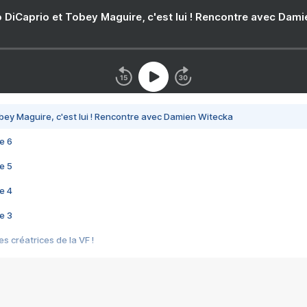
 DiCaprio et Tobey Maguire, c'est lui ! Rencontre avec Dam
bey Maguire, c'est lui ! Rencontre avec Damien Witecka
e 6
e 5
e 4
e 3
s créatrices de la VF !
e 2
e 1