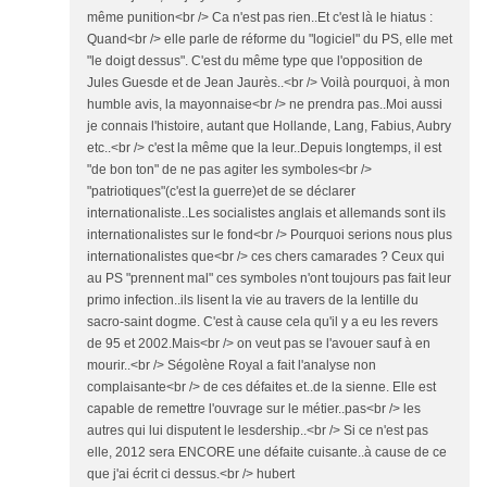
même punition<br /> Ca n'est pas rien..Et c'est là le hiatus :
Quand<br /> elle parle de réforme du "logiciel" du PS, elle met
"le doigt dessus". C'est du même type que l'opposition de
Jules Guesde et de Jean Jaurès..<br /> Voilà pourquoi, à mon
humble avis, la mayonnaise<br /> ne prendra pas..Moi aussi
je connais l'histoire, autant que Hollande, Lang, Fabius, Aubry
etc..<br /> c'est la même que la leur..Depuis longtemps, il est
"de bon ton" de ne pas agiter les symboles<br />
"patriotiques"(c'est la guerre)et de se déclarer
internationaliste..Les socialistes anglais et allemands sont ils
internationalistes sur le fond<br /> Pourquoi serions nous plus
internationalistes que<br /> ces chers camarades ? Ceux qui
au PS "prennent mal" ces symboles n'ont toujours pas fait leur
primo infection..ils lisent la vie au travers de la lentille du
sacro-saint dogme. C'est à cause cela qu'il y a eu les revers
de 95 et 2002.Mais<br /> on veut pas se l'avouer sauf à en
mourir..<br /> Ségolène Royal a fait l'analyse non
complaisante<br /> de ces défaites et..de la sienne. Elle est
capable de remettre l'ouvrage sur le métier..pas<br /> les
autres qui lui disputent le lesdership..<br /> Si ce n'est pas
elle, 2012 sera ENCORE une défaite cuisante..à cause de ce
que j'ai écrit ci dessus.<br /> hubert