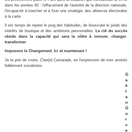
dans les années 60 : l'effacement de l'autorité de la direction nationale,
l'incapacité à trancher et à fixer une stratégie, des alliances électorales
à la carte.
Il est temps de rejeter le joug des habitudes, de bousculer le poids des
intérêts de boutique et des ambitions personnelles.
La clé du succès
réside dans la capacité qui sera la nôtre à innover
,
changer
,
transformer
.
Imposons le Changement. Ici et maintenant !
Je te prie de croire, Cher(e) Camarade, en l'expression de mes amitiés
fidèlement socialistes.
G
a
ë
t
a
n
G
o
r
c
e