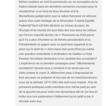
fidèles soutiens se sont-ils prononcés sur sa conception de la
Nation,réduite dans les dernières semaines-cruciales pour le
résultat final- à un bout de tissu tricolore et à la
Marseillaise,gadget,alors que la nation française se retrouve
autour d'un autre héritage de la Révolution:"Liberté,Egalité,
Fraternité"!qu'il eût fallu décliner au niveau du pays, de
l'Europe et du monde.De quoi faire des voix dans les milieux
qui l'ont en majorité lâchée.<br /> Revenons au Parti parce
qu'il n'y a plus d'homme ou de femme providentiels et la
Présidentielle se gagne avec un parti bien organisé et en
prise sur le réel!<br /> Alors dans mon post d'hier,j'ai oublié
une question essentielle à destination de Gaëtan.Le futur
Premier Secrétaire deviendra-t-il le candidat des socialistes?
L'expérience de la dernière campagne,avec "affrontements
suicidaires",devrait nous y conduire.Il ne serait pas uns
cible,comme le craint JL Mélenchon,mais il disposerait de
trois ans pour se préparer et non pas de six mois!Souvenons-
nous de la période 1974-1981:elle doit nous inspirer...Pas de
primaires publiques entre membres d'un même parti,au sein
de la gauche,oui,pour créer une dynamique dès le 1er tour,et
éviter que nos partenaires n'obtiennent qu'un petit score.A
discuter avec eux...