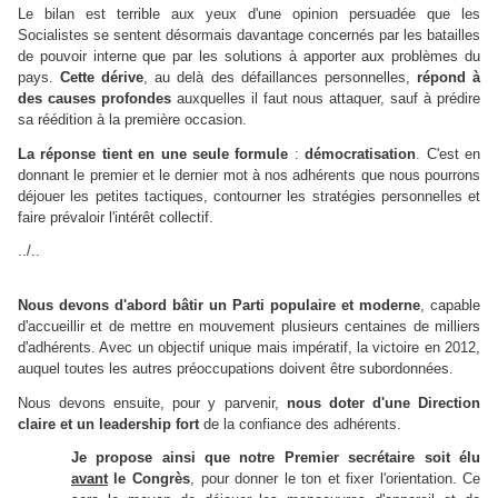
Le bilan est terrible aux yeux d'une opinion persuadée que les
Socialistes se sentent désormais davantage concernés par les batailles
de pouvoir interne que par les solutions à apporter aux problèmes du
pays.
Cette dérive
, au delà des défaillances personnelles,
répond à
des causes profondes
auxquelles il faut nous attaquer, sauf à prédire
sa réédition à la première occasion.
La réponse tient en une seule formule
:
démocratisation
. C'est en
donnant le premier et le dernier mot à nos adhérents que nous pourrons
déjouer les petites tactiques, contourner les stratégies personnelles et
faire prévaloir l'intérêt collectif.
../..
Nous devons d'abord bâtir un Parti populaire et moderne
, capable
d'accueillir et de mettre en mouvement plusieurs centaines de milliers
d'adhérents. Avec un objectif unique mais impératif, la victoire en 2012,
auquel toutes les autres préoccupations doivent être subordonnées.
Nous devons ensuite, pour y parvenir,
nous doter d'
une Direction
claire et un leadership fort
de la confiance des adhérents.
Je propose ainsi que notre Premier secrétaire soit élu
avant
le Congrès
, pour donner le ton et fixer l'orientation. Ce