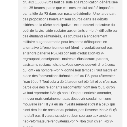
cru aux 1.500 €uros tout de suite et à l'application généralisée
des 35 heures, parce que ces mesures lui ont été imposées
par la tête du PS dans son pacte présidentiel. Une large part
des propositions trouvaient leur source dans les débats
d'idées de la rûche participative : ex.un nouvel indicateur du
coût de la vie, l'aide scolaire aux enfants en<br /> difficulté par
des étudiants rémunérés, les structures à encadrement
militaire ou gendarmerie pour les primo délinquants en
alternative à l'emprisonnement (dont ne voulait surtout pas
entendre parler le PS), les conseils d'éducation<br />
regroupant, enseignants, maires et élus locaux, parents,
assistants sociaux ..etc..etc..Vous croyez pouvoir dire à ceux
qui ont - en nombre -<br /> donné leur temps : il faut mettre en
place des "conventions thématiques" au PS..pour réinventer
l'eau tiède ? Tout cela a déjà largement été fait et ce n'est pas
parce que des "éléphants mécontents" n'ont rien foutu qu'on
va tout reprendre !! Ah çà non !! On peut enrichir, amender,
innover mais certainement pas découvrir soudaiment une
"nouvelle île" !! Il y a eu un investissement et c'est à ceux qui
n'ont rien fait de recoller au peloton, pas l'inverse !<br /> Si çà
ne plaît pas, il y aura scission et bon courage aux anciens
néo-réformateurs-rénovateurs.<br /> Non d'un chien !<br />
hubert