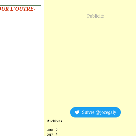
OUR L'OUTRE-
Publicité
Suivre @jocegaly
Archives
2018
2017
Décembre
(2)