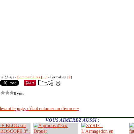
y à 23:43 -
Commentaires [
…
]
- Permalien [
#
]
0 vote
devant le juge, c'était entamer un divorce »
VOUS AIMEREZ AUSSI :