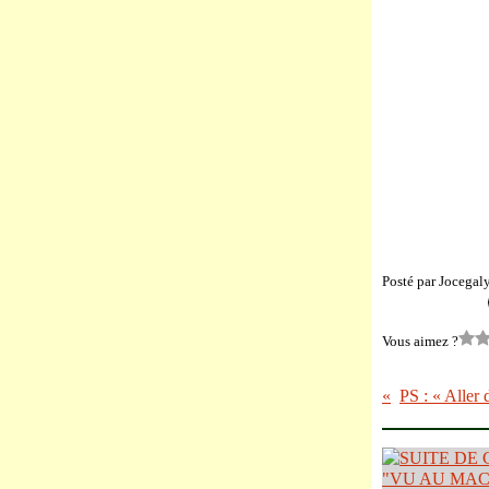
Posté par Jocegal
Vous aimez ?
PS : « Aller 