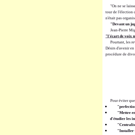
"On ne se laiss
tour de l'élection 
n'était pas organis
"Devant un jug
Jean-Pierre Mi
"l'écart de voix m
Pourtant, les r
Désirs d'avenir en
procédure de divor
Pour éviter qu
"perfectio
"Mettre e
d'étudier les i
"Centralis
"Installer