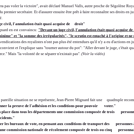
era pas voler la victoire", avait déclaré Manuel Valls, autre proche de Ségolène Roya
du premier secrétaire. Et d'assurer ensuite être prêt à faire reconnaître ses droits en 
é.
e civil, l'annulation était quasi acquise de droit"
gnard en est convaincu:
"Devant un juge civil, l'annulation était quasi acquise de
inime" et "la somme des irrégularités", "le scrutin est entaché à l'origine et ne p
evendications des royalistes n'ont pas plus été entendues qu'il n'y a eu d'actions en j
 convient et l'explique sans "tourner autour du pot": "Aller devant le juge, c'était
ce." Mais "la volonté de se séparer n'existait pas".
(Voir la vidéo)
e pareille situation ne se représente, Jean-Pierre Mignard fait une quadruple rec
nner la preuve de l'adhésion et les conditions pour pouvoir voter."
n place dans tous les départements une commission composée de trois personn
ncidents."
er les bureaux de vote, en pensant aux conditions de transport des personnes 
 une commission nationale de récolement composée de trois ou cinq personnalit