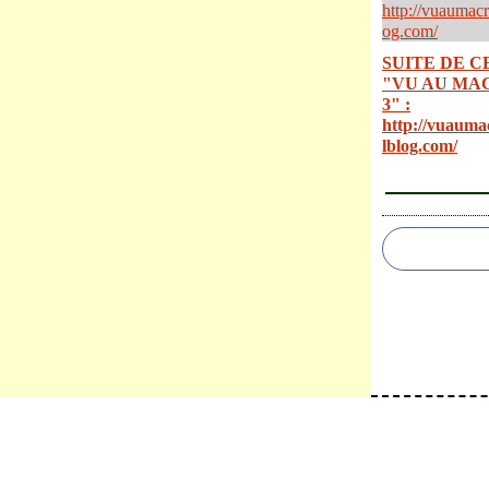
SUITE DE C
"VU AU MA
3" :
http://vuauma
lblog.com/