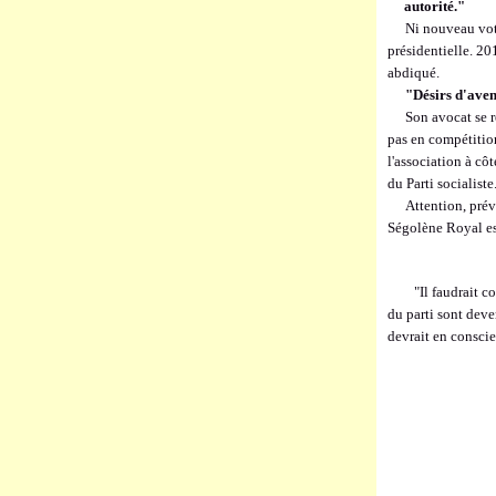
autorité."
Ni nouveau vote
présidentielle. 20
abdiqué.
"Désirs d'ave
Son avocat se re
pas en compétition
l'association à c
du Parti socialiste
Attention, prév
Ségolène Royal est
"Il faudrait c
du parti sont deve
devrait en conscie