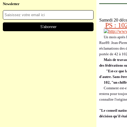
Newsletter
Samedi 20 déc
PS : 102
Un mois après 
Rue89. Jean-Pierr
réclamations des d
portée de 42 à 10
Mais de trava
des fédérations su
"Est-ce que l
d'autre. Sans êtr
102, "un chiff
Comment est-el
restera pour toujo
connaître l'origine
"Le conseil natio
décision qu'il ét