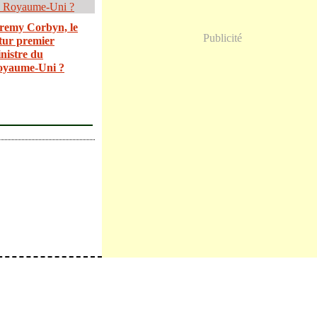
remy Corbyn, le
Publicité
tur premier
nistre du
oyaume-Uni ?