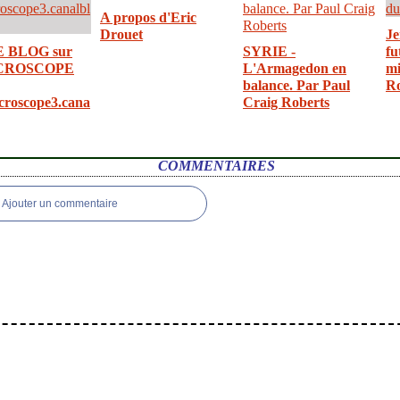
A propos d'Eric
Drouet
Je
E BLOG sur
SYRIE -
fu
CROSCOPE
L'Armagedon en
mi
balance. Par Paul
R
croscope3.cana
Craig Roberts
COMMENTAIRES
Ajouter un commentaire