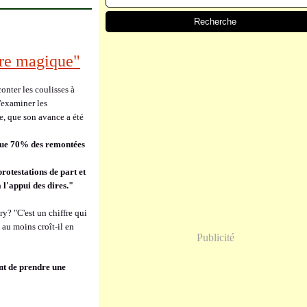
ffre magique"
nter les coulisses à
d'examiner les
ée, que son avance a été
 que 70% des remontées
rotestations de part et
 l'appui des dires."
y? "C'est un chiffre qui
 au moins croît-il en
Publicité
nt de prendre une