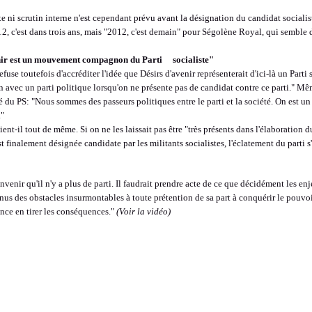
 ni scrutin interne n'est cependant prévu avant la désignation du candidat socialis
12, c'est dans trois ans, mais "2012, c'est demain" pour Ségolène Royal, qui semble 
nir est un mouvement compagnon du Parti socialiste"
fuse toutefois d'accréditer l'idée que Désirs d'avenir représenterait d'ici-là un Parti s
 avec un parti politique lorsqu'on ne présente pas de candidat contre ce parti." Même
ôté du PS: "Nous sommes des passeurs politiques entre le parti et la société. On e
."
ient-il tout de même. Si on ne les laissait pas être "très présents dans l'élaboration
 finalement désignée candidate par les militants socialistes, l'éclatement du parti s'
onvenir qu'il n'y a plus de parti. Il faudrait prendre acte de ce que décidément les e
nus des obstacles insurmontables à toute prétention de sa part à conquérir le pouvoi
nce en tirer les conséquences."
(Voir la vidéo)