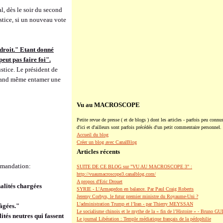
l, dès le soir du second
justice, si un nouveau vote
 droit." Etant donné
eut pas faire foi".
ustice. Le président de
 quand même entamer une
Vu au MACROSCOPE
Petite revue de presse ( et de blogs ) dont les articles - parfois peu connus
d'ici et d'ailleurs sont parfois précédés d'un petit commentaire personnel.
Accueil du blog
Créer un blog avec CanalBlog
Articles récents
ommandation:
SUITE DE CE BLOG sur "VU AU MACROSCOPE 3" :
http://vuaumacroscope3.canalblog.com/
A propos d'Eric Drouet
alités chargées
SYRIE - L'Armagedon en balance. Par Paul Craig Roberts
Jeremy Corbyn, le futur premier ministre du Royaume-Uni ?
L’administration Trump et l’Iran - par Thierry MEYSSAN
âgées."
Le socialisme chinois et le mythe de la « fin de l’Histoire » - Bruno G
és neutres qui fassent
Le journal Libération : Temple médiatique français de la pédophilie