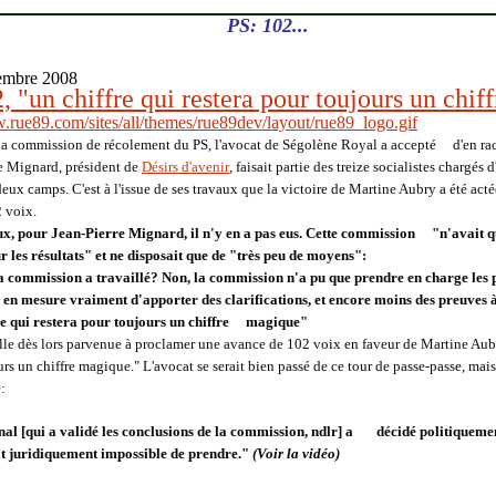
PS: 102...
embre 2008
, "un chiffre qui restera pour toujours un chi
la commission de récolement du PS, l'avocat de Ségolène Royal a accepté d'en raco
e Mignard, président de
Désirs d'avenir
, faisait partie des treize socialistes chargés 
eux camps. C'est à l'issue de ses travaux que la victoire de Martine Aubry a été act
2 voix.
ux, pour Jean-Pierre Mignard, il n'y en a pas eus. Cette commission "n'avait
r les résultats" et ne disposait que de "très peu de moyens":
a commission a travaillé? Non, la commission n'a pu que prendre en charge les p
e en mesure vraiment d'apporter des clarifications, et encore moins des preuves à
re qui restera pour toujours un chiffre magique"
le dès lors parvenue à proclamer une avance de 102 voix en faveur de Martine Aubr
urs un chiffre magique." L'avocat se serait bien passé de ce tour de passe-passe, mais
:
nal [qui a validé les conclusions de la commission, ndlr] a décidé politiqueme
ait juridiquement impossible de prendre."
(Voir la vidéo)