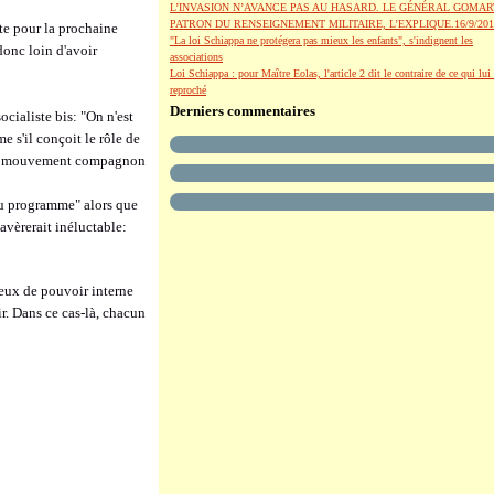
L’INVASION N’AVANCE PAS AU HASARD. LE GÉNÉRAL GOMAR
PATRON DU RENSEIGNEMENT MILITAIRE, L’EXPLIQUE.16/9/201
te pour la prochaine
"La loi Schiappa ne protégera pas mieux les enfants", s'indignent les
donc loin d'avoir
associations
Loi Schiappa : pour Maître Eolas, l'article 2 dit le contraire de ce qui lui 
reproché
Derniers commentaires
ocialiste bis: "On n'est
 s'il conçoit le rôle de
st un mouvement compagnon
 du programme" alors que
avèrerait inéluctable:
njeux de pouvoir interne
r. Dans ce cas-là, chacun