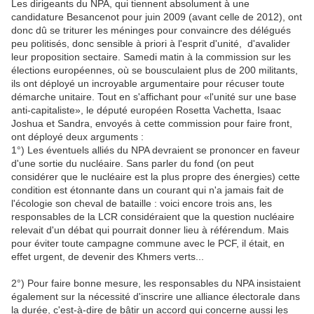
Les dirigeants du NPA, qui tiennent absolument à une
candidature Besancenot pour juin 2009 (avant celle de 2012), ont
donc dû se triturer les méninges pour convaincre des délégués
peu politisés, donc sensible à priori à l'esprit d'unité, d'avalider
leur proposition sectaire. Samedi matin à la commission sur les
élections européennes, où se bousculaient plus de 200 militants,
ils ont déployé un incroyable argumentaire pour récuser toute
démarche unitaire. Tout en s'affichant pour «l'unité sur une base
anti-capitaliste», le député européen Rosetta Vachetta, Isaac
Joshua et Sandra, envoyés à cette commission pour faire front,
ont déployé deux arguments :
1°) Les éventuels alliés du NPA devraient se prononcer en faveur
d'une sortie du nucléaire. Sans parler du fond (on peut
considérer que le nucléaire est la plus propre des énergies) cette
condition est étonnante dans un courant qui n'a jamais fait de
l'écologie son cheval de bataille : voici encore trois ans, les
responsables de la LCR considéraient que la question nucléaire
relevait d'un débat qui pourrait donner lieu à référendum. Mais
pour éviter toute campagne commune avec le PCF, il était, en
effet urgent, de devenir des Khmers verts...
2°) Pour faire bonne mesure, les responsables du NPA insistaient
également sur la nécessité d'inscrire une alliance électorale dans
la durée, c'est-à-dire de bâtir un accord qui concerne aussi les