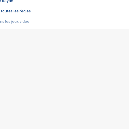
im Rayan
 toutes les règles
s les jeux vidéo
us choquant de Rockstar ? - Le scandale BULLY
e plus moche de Steam
du RÊVE tourne au CAUCHEMAR
pendant 8 heures
it… à tort
umiliés par un jeu vidéo
ire - Final Fantasy 8
ti un empire - Age of Empires
story DOFUS
tard, il crée l'un des pires jeux de tous les temps, MindsEye.