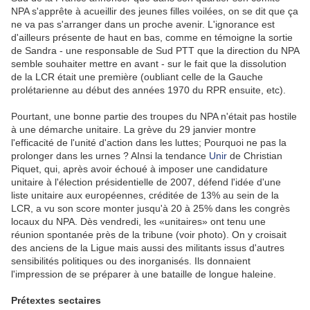
NPA s'apprête à acueillir des jeunes filles voilées, on se dit que ça
ne va pas s'arranger dans un proche avenir. L'ignorance est
d'ailleurs présente de haut en bas, comme en témoigne la sortie
de Sandra - une responsable de Sud PTT que la direction du NPA
semble souhaiter mettre en avant - sur le fait que la dissolution
de la LCR était une première (oubliant celle de la Gauche
prolétarienne au début des années 1970 du RPR ensuite, etc).
Pourtant, une bonne partie des troupes du NPA n'était pas hostile
à une démarche unitaire. La grève du 29 janvier montre
l'efficacité de l'unité d'action dans les luttes; Pourquoi ne pas la
prolonger dans les urnes ? AInsi la tendance
Unir
de Christian
Piquet, qui, après avoir échoué à imposer une candidature
unitaire à l'élection présidentielle de 2007, défend l'idée d'une
liste unitaire aux européennes, créditée de 13% au sein de la
LCR, a vu son score monter jusqu'à 20 à 25% dans les congrès
locaux du NPA. Dès vendredi, les «unitaires» ont tenu une
réunion spontanée près de la tribune (voir photo). On y croisait
des anciens de la Ligue mais aussi des militants issus d'autres
sensibilités politiques ou des inorganisés. Ils donnaient
l'impression de se préparer à une bataille de longue haleine.
Prétextes sectaires