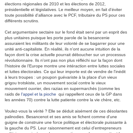
élections régionales de 2010 et les élections de 2012,
présidentielle et législatives. Le meilleur moyen, en fait d'éviter
toute possibilité d'alliance avec le PCF, tributaire du PS pour ces
différents scrutins.
Cet argumentaire sectaire sur le fond était servi par un esprit des
plus unitaires puisque les porte parole de la besancenie
assuraient les miilitants de leur volonté de se bagarrer pour une
unité anti-capitaliste. En réalité, ils n'ont aucune intuition de la
façon dont la crise actuelle pourrait déboucher sur un processus
révolutionnaire. Ils n'ont pas non plus réfléchi sur la façon dont
l'histoire de l'Europe montre une intéraction entre luttes sociales
et luttes électorales. Ce qui leur importe est de vendre de l'inédit
à leurs troupes : un poupon guévariste à la place d'un vieux
grigou trotskiste, un mouvement social contre le vieux
mouvement ouvrier, des razias en supermarchés (comme les
raids de
l'appel et la pioche
qui rappellent ceux de la GP dans
les années 70) contre la lutte patiente contre la vie chère, etc.
Voulez-vous la vérité ? Elle se déduit aisément de ces désolantes
palinodies. Besancenot et ses amis se fichent comme d'une
guigne de construire une force politique et électorale puissante à
la gauche du PS. Leur raisonnement est celui d'entrepreneurs