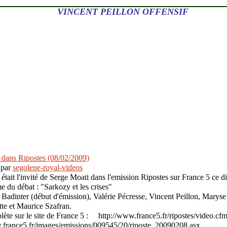
VINCENT PEILLON OFFENSIF
 dans Ripostes (08/02/2009)
 par
segolene-royal-videos
 était l'invité de Serge Moati dans l'emission Ripostes sur France 5 ce 
u débat : "Sarkozy et les crises"
t Badinter (début d'émission), Valérie Pécresse, Vincent Peillon, Marys
ette et Maurice Szafran.
te sur le site de France 5 : http://www.france5.fr/ripostes/video.cf
w.france5.fr/images/emissions/009545/20/riposte_20090208.asx