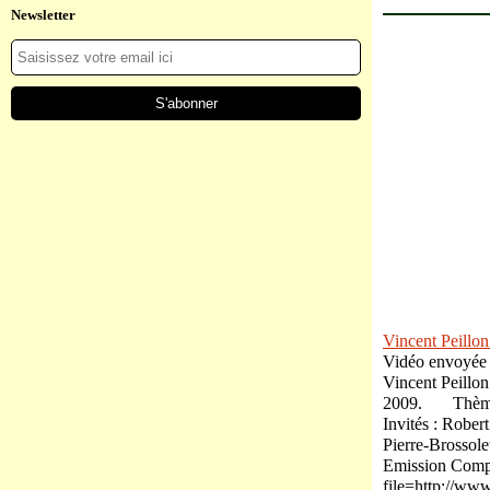
Newsletter
Vincent Peillon
Vidéo envoyée
Vincent Peillon
2009. Thème d
Invités : Rober
Pierre-Brossol
Emission Complè
file=http://ww