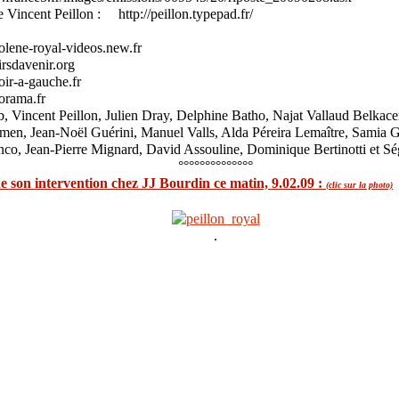
e Vincent Peillon : http://peillon.typepad.fr/
golene-royal-videos.new.fr
esirsdavenir.org
spoir-a-gauche.fr
gorama.fr
 Vincent Peillon, Julien Dray, Delphine Batho, Najat Vallaud Belkacem
men, Jean-Noël Guérini, Manuel Valls, Alda Péreira Lemaître, Samia G
nco, Jean-Pierre Mignard, David Assouline, Dominique Bertinotti et S
°°°°°°°°°°°°°°
de son intervention chez JJ Bourdin ce matin, 9.02.09 :
(clic sur la photo)
.