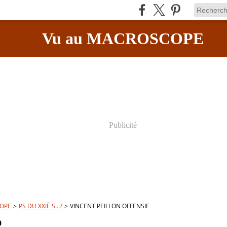
Vu au MACROSCOPE
Publicité
OPE
>
PS DU XXIÈ S...?
>
VINCENT PEILLON OFFENSIF
9