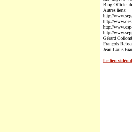
Blog Officiel d
Autres liens:
http://www.se
http://www.d
http://www.e
http://www.se
Gérard Collomb,
François Rebsa
Jean-Louis Bia
Le lien vidéo 