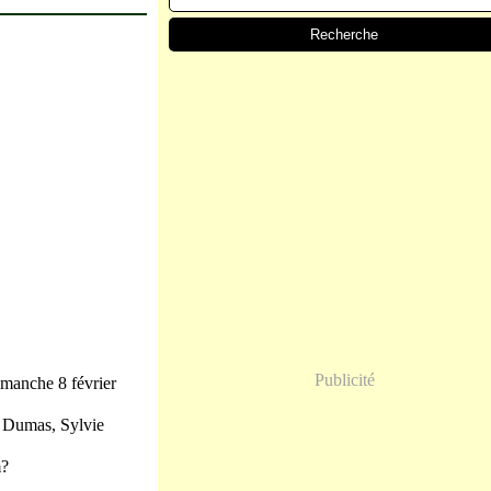
Publicité
dimanche 8 février
e Dumas, Sylvie
m?