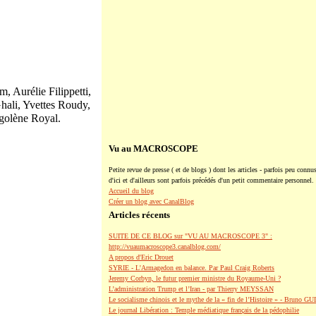
, Aurélie Filippetti,
hali, Yvettes Roudy,
égolène Royal.
Vu au MACROSCOPE
Petite revue de presse ( et de blogs ) dont les articles - parfois peu connus
d'ici et d'ailleurs sont parfois précédés d'un petit commentaire personnel.
Accueil du blog
Créer un blog avec CanalBlog
Articles récents
SUITE DE CE BLOG sur "VU AU MACROSCOPE 3" :
http://vuaumacroscope3.canalblog.com/
A propos d'Eric Drouet
SYRIE - L'Armagedon en balance. Par Paul Craig Roberts
Jeremy Corbyn, le futur premier ministre du Royaume-Uni ?
L’administration Trump et l’Iran - par Thierry MEYSSAN
Le socialisme chinois et le mythe de la « fin de l’Histoire » - Bruno G
Le journal Libération : Temple médiatique français de la pédophilie