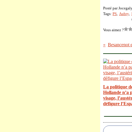
Posté par Jocegal
Tags:
PS
,
Aubry
,
Vous aimez ?
La politique d
Hollande n’a 
visage, l’austér
défigure l’Esp