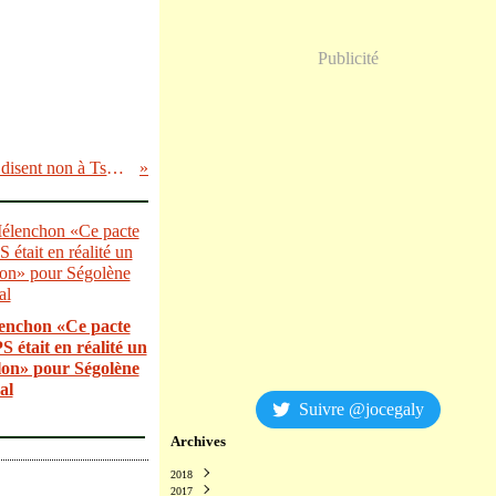
Publicité
Israël: l'autre combat pour la paix de ceux qui disent non à Tsahal
enchon «Ce pacte
S était en réalité un
lon» pour Ségolène
al
Suivre @jocegaly
Archives
2018
2017
Décembre
(2)