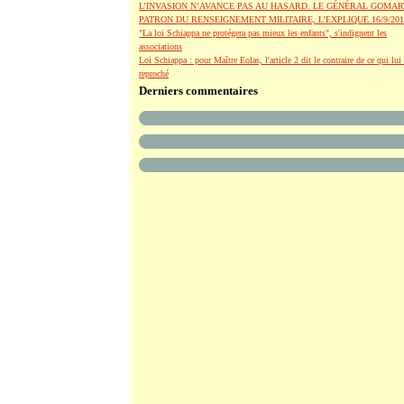
L’INVASION N’AVANCE PAS AU HASARD. LE GÉNÉRAL GOMAR
PATRON DU RENSEIGNEMENT MILITAIRE, L’EXPLIQUE.16/9/201
"La loi Schiappa ne protégera pas mieux les enfants", s'indignent les
associations
Loi Schiappa : pour Maître Eolas, l'article 2 dit le contraire de ce qui lui 
reproché
Derniers commentaires