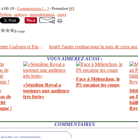
y à 00:19 -
Commentaires [
…
]
- Permalien [
#
]
Peillon
,
sarkozy
,
rassemblement
,
crises
0 vote
Besancenot entre Guévara et Findus
VOUS AIMEREZ AUSSI :
Face à Mélenchon, le
«Ségolène Royal a
PS encaisse les coups
e
toujours une audience
Mél
pas de
très forte»
au P
ité
bâil
agne !
Roy
COMMENTAIRES
Ajouter un commentaire