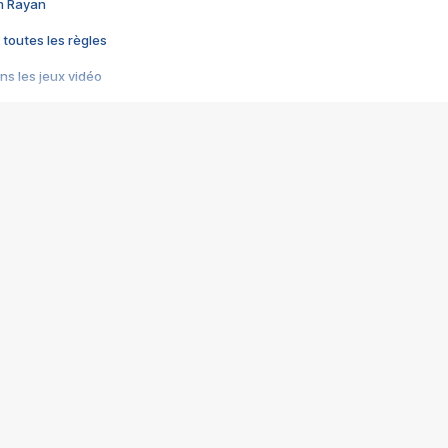
im Rayan
 toutes les règles
s les jeux vidéo
us choquant de Rockstar ? - Le scandale BULLY
e plus moche de Steam
du RÊVE tourne au CAUCHEMAR
pendant 8 heures
it… à tort
umiliés par un jeu vidéo
ire - Final Fantasy 8
ti un empire - Age of Empires
story DOFUS
tard, il crée l'un des pires jeux de tous les temps, MindsEye.