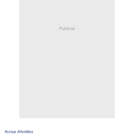
Publicité
#crise
#Antilles