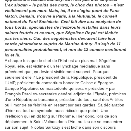
L’ex slogan « le poids des mots, le choc des photos » n’est
visiblement pas mort. Mais, ici, il ne s’agira point de Paris
Match. Demain, s’ouvre à Paris, à la Mutualité, le conseil
national du Parti Socialiste. Ceci fait dire aux analystes de
tous bords, spécialistes de l’esbroufe installés dans leurs
salons feutrés et cossus, que Ségolène Royal est lâchée
pas les siens. Oui, des ségolènistes devraient faire leur
entrée pétaradante auprès de Martine Aubry. Il s’agit de 11
personnalités probablement, et non de 12 comme mentionné
ici et là.
A chaque fois que le chef de l’Etat est au plus mal, Ségolène
Royal, elle, est victime d’un tel lynchage médiatique sans
précédent que, ça devient visiblement suspect. Pourquoi
seulement elle ? Le président de la République, président de
l’UMP, président du consortium bancaire Caisse d’Epargne-
Banque Populaire, ce mastodonte qui sera « présidée » par
François Pérol ex-secrétaire général adjoint de l’Elysée, prémices
d’une République bananière, président de tout, sauf des Antilles
où il montre sa fébrilité en restant sur ses gardes. Sa déclaration
d’hier est tout un symbole, aussi ridicule que puéril. Une
irréflexion qui en dit long sur l’homme. Hier donc, lors de son
déplacement à Saint-Vulbas dans l’Ain, au lieu de se concentrer
sur son sujet, Nicolas Sarkozy s’est lâché dans son discours