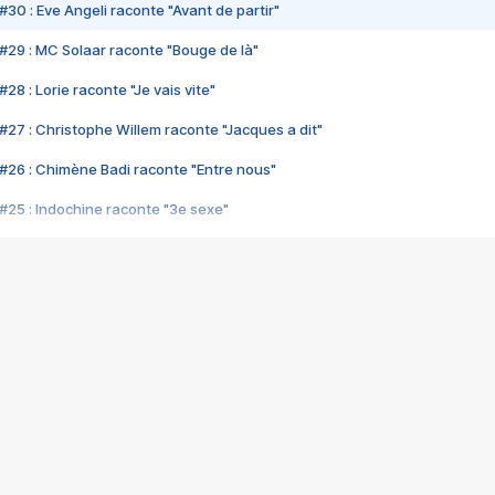
#30 : Eve Angeli raconte "Avant de partir"
#29 : MC Solaar raconte "Bouge de là"
28 : Lorie raconte "Je vais vite"
#27 : Christophe Willem raconte "Jacques a dit"
#26 : Chimène Badi raconte "Entre nous"
#25 : Indochine raconte "3e sexe"
#24 : Zaho raconte "C'est chelou"
#23 : Patrick Bruel raconte "Au café des délices"
#22 : Kyo raconte "Le chemin"
#21 : Nolwenn Leroy raconte "Cassé"
#20 : Patrick Hernandez raconte "Born to be alive"
#19 : Lorie raconte "Près de moi"
#18 : Michael Jones raconte "A nos actes manqués" (avec Jean-Jacque