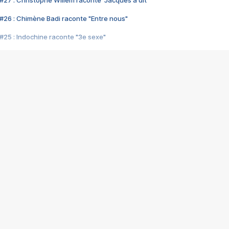
#26 : Chimène Badi raconte "Entre nous"
#25 : Indochine raconte "3e sexe"
#24 : Zaho raconte "C'est chelou"
#23 : Patrick Bruel raconte "Au café des délices"
#22 : Kyo raconte "Le chemin"
#21 : Nolwenn Leroy raconte "Cassé"
#20 : Patrick Hernandez raconte "Born to be alive"
#19 : Lorie raconte "Près de moi"
#18 : Michael Jones raconte "A nos actes manqués" (avec Jean-Jacque
#17 : Khaled raconte "Aïcha"
#16 : Corneille raconte "Parce qu'on vient de loin"
#15 : Indochine raconte "L'aventurier"