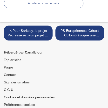
Ajouter un commentaire
< Pour Sarkozy, le projet
PS-Européennes: Gérard
Pécresse est «un projet de
Collomb évoque une
merde»
«fronde» contre les «listes
ubuesques» désignées par
le PS pour les européennes
Hébergé par Canalblog
>
Top articles
Pages
Contact
Signaler un abus
C.G.U.
Cookies et données personnelles
Préférences cookies