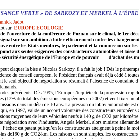
SSANCE VERTE » DE SARKOZY ET MERKEL À L’ÉPRE
dot sur
EUROPE ECOLOGIE
e l’ouverture de la conférence de Poznan sur le climat, le 1er dé
 signal sur son ambition à lutter efficacement contre les changemen
vé entre les Etats membres, le parlement et la commission sur le
épond aux seules exigences des constructeurs automobiles et laisse d
e sécurité énergétique de l’Europe et de pouvoir
d’achat des mé
eut claquer la bise à Nicolas Sarkozy, il a fait le job ! Dès le printem
idence du conseil européen, le Président français avait déjà cédé à toutes
t le seul objectif de négociation se résumait à l’absence de contrainte d
llemands.
odes précédents. Dès 1995, l’Europe s’inquiète de la progression rapid
s (12% du total des émissions européennes en 2007) et veut fixer un o
missions dans un délai de 10 ans. La pression du lobby automobile est co
 qui, en 1997, valide un accord volontaire des constructeurs européens 
ssions moyennes de leurs véhicules neufs à 140 g de CO2 par kilomètre
e négociation avec l’industrie, Angela Merkel, alors ministre allemand
, l’échec est patent puisqu’en les constructeurs atteignent à peine la moit
ns de160 g de CO2/km. Les raisons en sont simples, les constructeurs 