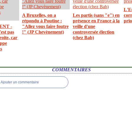
L'E
A Bruxelles, on a
Les partis (sans "e") en
corr
répondu à Poutine :
présence en France à la
prio
NT -
"Allez vous faire foutre
veille d'une
'est pas
!" (JP Chevènement)
controversée élection
oite, car
(chez Bab)
appe
us
COMMENTAIRES
Ajouter un commentaire