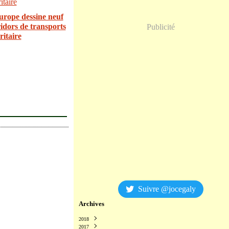
urope dessine neuf
idors de transports
Publicité
ritaire
Suivre @jocegaly
Archives
2018
2017
Décembre
(2)