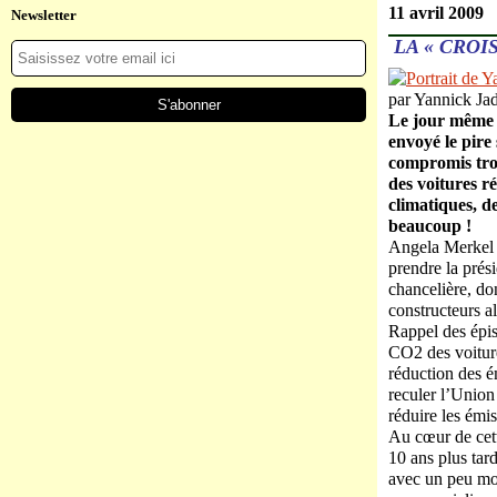
11 avril 2009
Newsletter
LA « CROI
par
Yannick Ja
Le jour même d
envoyé le pire
compromis trou
des voitures r
climatiques, d
beaucoup !
Angela Merkel p
prendre la prés
chancelière, don
constructeurs a
Rappel des épis
CO2 des voiture
réduction des é
reculer l’Union
réduire les émi
Au cœur de cett
10 ans plus tard
avec un peu moi