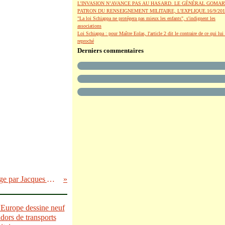
L’INVASION N’AVANCE PAS AU HASARD. LE GÉNÉRAL GOMAR
PATRON DU RENSEIGNEMENT MILITAIRE, L’EXPLIQUE.16/9/201
"La loi Schiappa ne protégera pas mieux les enfants", s'indignent les
associations
Loi Schiappa : pour Maître Eolas, l'article 2 dit le contraire de ce qui lui 
reproché
Derniers commentaires
G20: décryptage par Jacques ATTALI