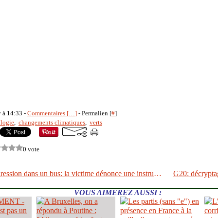
y à 14:33 -
Commentaires [
…
]
- Permalien [
#
]
logie
,
changements climatiques
,
verts
0 vote
Vidéo de l'agression dans un bus: la victime dénonce une instrumentalisation
VOUS AIMEREZ AUSSI :