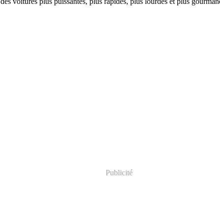
des voitures plus puissantes, plus rapides, plus lourdes et plus gourmand
Publicité