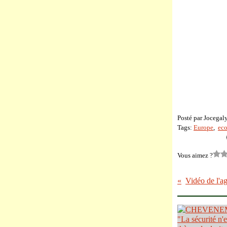
Posté par Jocegal
Tags:
Europe
,
eco
Vous aimez ?