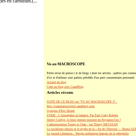
es en carburant.(...
Vu au MACROSCOPE
Petite revue de presse ( et de blogs ) dont les articles - parfois peu connus
d'ici et d'ailleurs sont parfois précédés d'un petit commentaire personnel.
Accueil du blog
Créer un blog avec CanalBlog
Articles récents
SUITE DE CE BLOG sur "VU AU MACROSCOPE 3" :
http://vuaumacroscope3.canalblog.com/
A propos d'Eric Drouet
SYRIE - L'Armagedon en balance. Par Paul Craig Roberts
Jeremy Corbyn, le futur premier ministre du Royaume-Uni ?
L’administration Trump et l’Iran - par Thierry MEYSSAN
Le socialisme chinois et le mythe de la « fin de l’Histoire » - Bruno G
Le journal Libération : Temple médiatique français de la pédophilie